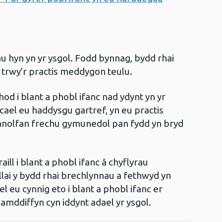
au hyn yn yr ysgol. Fodd bynnag, bydd rhai
 trwy’r practis meddygon teulu.
hod i blant a phobl ifanc nad ydynt yn yr
 cael eu haddysgu gartref, yn eu practis
nolfan frechu gymunedol pan fydd yn bryd
aill i blant a phobl ifanc â chyflyrau
lai y bydd rhai brechlynnau a fethwyd yn
eu cynnig eto i blant a phobl ifanc er
amddiffyn cyn iddynt adael yr ysgol.