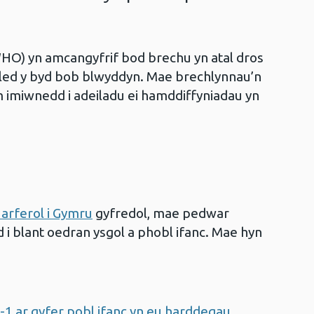
WHO) yn amcangyfrif bod brechu yn atal dros
dled y byd bob blwyddyn. Mae brechlynnau’n
 imiwnedd i adeiladu ei hamddiffyniadau yn
arferol i Gymru
gyfredol, mae pedwar
d i blant oedran ysgol a phobl ifanc. Mae hyn
1 ar gyfer pobl ifanc yn eu harddegau