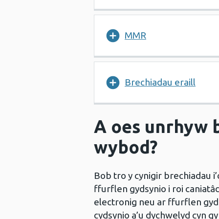
MMR
Brechiadau eraill
A oes unrhyw b
wybod?
Bob tro y cynigir brechiadau i’
ffurflen gydsynio i roi caniatâ
electronig neu ar ffurflen gyd
cydsynio a’u dychwelyd cyn gy