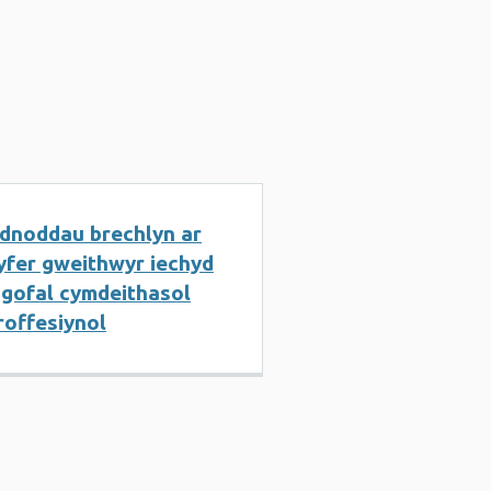
dnoddau brechlyn ar
yfer gweithwyr iechyd
 gofal cymdeithasol
roffesiynol