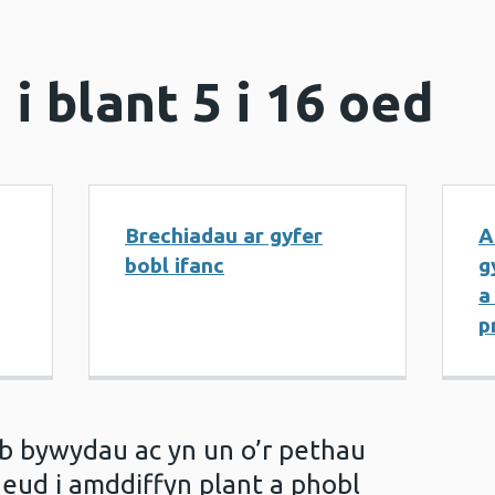
i blant 5 i 16 oed
Brechiadau ar gyfer
A
bobl ifanc
g
a
p
b bywydau ac yn un o’r pethau
neud i amddiffyn plant a phobl