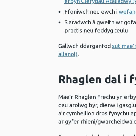
erbyn Clefydau Ataliadwy 
Ffoniwch neu ewch i
wefan 
Siaradwch â gweithiwr gofal 
practis neu feddyg teulu
Gallwch ddarganfod
sut mae’
allanol)
.
Rhaglen dal i 
Mae’r Rhaglen Frechu yn erby
dau arolwg byr, dienw i gasg
a’r cymhellion dros fynychu a
ar gyfer rhieni/gwarcheidwaid,