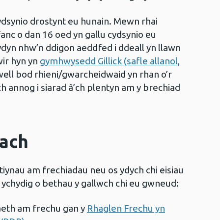
gydsynio drostynt eu hunain. Mewn rhai
ifanc o dan 16 oed yn gallu cydsynio eu
ydyn nhw’n ddigon aeddfed i ddeall yn llawn
wir hyn yn
gymhwysedd Gillick (safle allanol,
well bod rhieni/gwarcheidwaid yn rhan o’r
h annog i siarad â’ch plentyn am y brechiad
ach
ynau am frechiadau neu os ydych chi eisiau
ychydig o bethau y gallwch chi eu gwneud:
eth am frechu gan y
Rhaglen Frechu yn