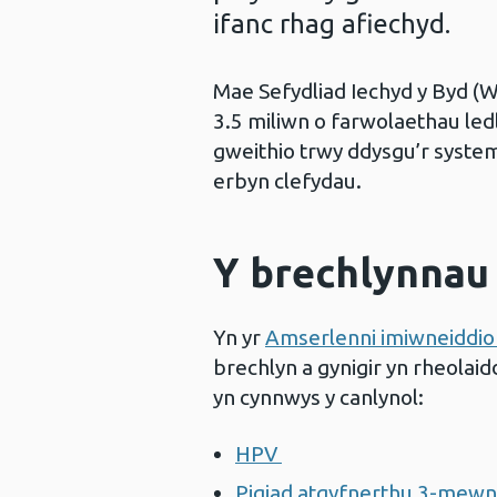
ifanc rhag afiechyd.
Mae Sefydliad Iechyd y Byd (
3.5 miliwn o farwolaethau le
gweithio trwy ddysgu’r system
erbyn clefydau.
Y brechlynnau
Yn yr
Amserlenni imiwneiddio 
brechlyn a gynigir yn rheolaid
yn cynnwys y canlynol:
HPV
Pigiad atgyfnerthu 3-mewn-