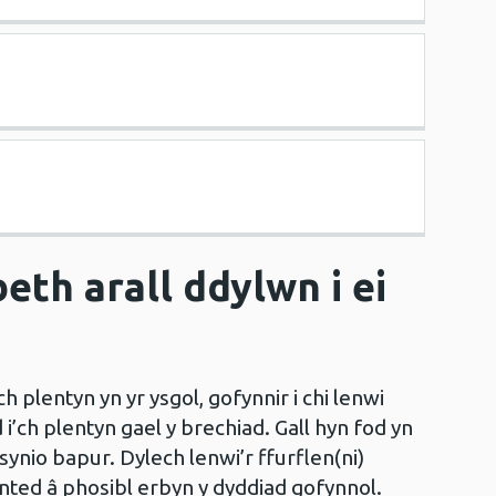
eth arall ddylwn i ei
ch plentyn yn yr ysgol, gofynnir i chi lenwi
d i’ch plentyn gael y brechiad. Gall hyn fod yn
synio bapur. Dylech lenwi’r ffurflen(ni)
nted â phosibl erbyn y dyddiad gofynnol.