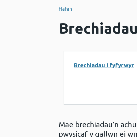
Hafan
Brechiadau 
Brechiadau i fyfyrwyr
Mae brechiadau’n achu
pwysicaf y gallwn ei w