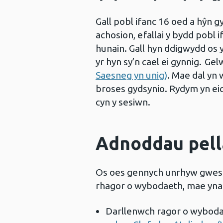
Gall pobl ifanc 16 oed a hŷn 
achosion, efallai y bydd pobl 
hunain. Gall hyn ddigwydd os 
yr hyn sy’n cael ei gynnig. Gel
Saesneg yn unig)
. Mae dal yn 
broses gydsynio. Rydym yn eic
cyn y sesiwn.
Adnoddau pell
Os oes gennych unrhyw gwesti
rhagor o wybodaeth, mae yna 
Darllenwch ragor o wyboda