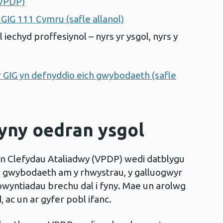
(VPDP)
GIG 111 Cymru (safle allanol)
iechyd proffesiynol – nyrs yr ysgol, nyrs y
r GIG yn defnyddio eich gwybodaeth (safle
fyny oedran ysgol
n Clefydau Ataliadwy (VPDP) wedi datblygu
lu gwybodaeth am y rhwystrau, y galluogwyr
pwyntiadau brechu dal i fyny. Mae un arolwg
 ac un ar gyfer pobl ifanc.