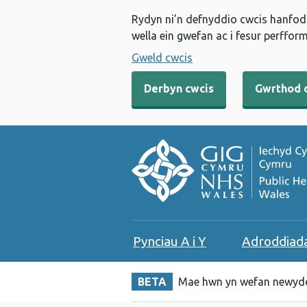
Rydyn ni’n defnyddio cwcis hanfodo
wella ein gwefan ac i fesur perfform
Gweld cwcis
Derbyn cwcis
Gwrthod 
Pynciau A i Y
Adroddiad
BETA
Mae hwn yn wefan newydd