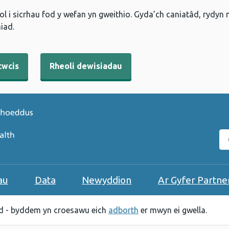
l i sicrhau fod y wefan yn gweithio. Gyda’ch caniatâd, rydyn
iad.
cwcis
Rheoli dewisiadau
C
au
Data
Newyddion
Ar Gyfer Partne
 - byddem yn croesawu eich
adborth
er mwyn ei gwella.