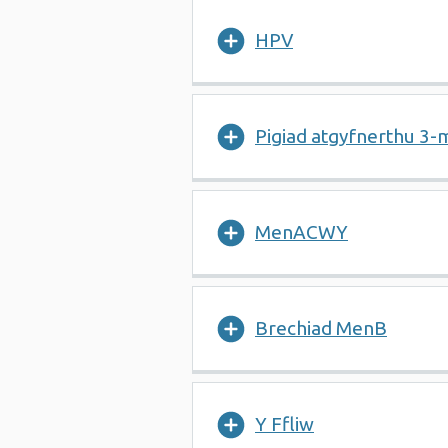
HPV
Pigiad atgyfnerthu 3
MenACWY
Brechiad MenB
Y Ffliw