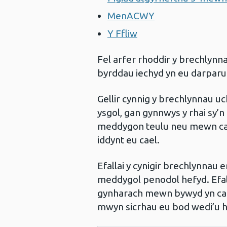
MenACWY
Y Ffliw
Fel arfer rhoddir y brechlynn
byrddau iechyd yn eu darparu
Gellir cynnig y brechlynnau uc
ysgol, gan gynnwys y rhai sy’n
meddygon teulu neu mewn ca
iddynt eu cael.
Efallai y cynigir brechlynnau er
meddygol penodol hefyd. Efal
gynharach mewn bywyd yn cael 
mwyn sicrhau eu bod wedi’u h