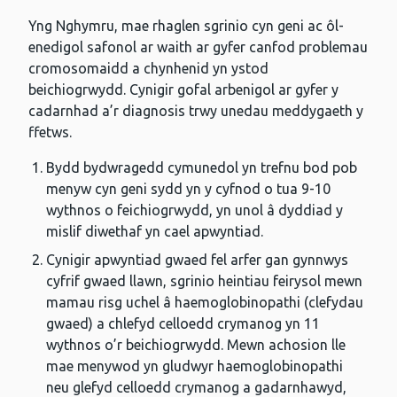
Yng Nghymru, mae rhaglen sgrinio cyn geni ac ôl-
enedigol safonol ar waith ar gyfer canfod problemau
cromosomaidd a chynhenid yn ystod
beichiogrwydd. Cynigir gofal arbenigol ar gyfer y
cadarnhad a’r diagnosis trwy unedau meddygaeth y
ffetws.
Bydd bydwragedd cymunedol yn trefnu bod pob
menyw cyn geni sydd yn y cyfnod o tua 9-10
wythnos o feichiogrwydd, yn unol â dyddiad y
mislif diwethaf yn cael apwyntiad.
Cynigir apwyntiad gwaed fel arfer gan gynnwys
cyfrif gwaed llawn, sgrinio heintiau feirysol mewn
mamau risg uchel â haemoglobinopathi (clefydau
gwaed) a chlefyd celloedd crymanog yn 11
wythnos o’r beichiogrwydd. Mewn achosion lle
mae menywod yn gludwyr haemoglobinopathi
neu glefyd celloedd crymanog a gadarnhawyd,