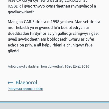
Mae CARIS yn cyfnewid data ag EUROCAT ac
ICSBDR i gynorthwyo cymariaethau rhyngwladol a
gwyliadwriaeth
Mae gan CARIS ddata o 1998 ymlaen. Mae set ddata
mor helaeth yn ei gwneud hi’n bosibl edrych ar
dueddiadau hirdymor ac yn galluogi clinigwyr i gael
gwell gwybodaeth am boblogaeth Cymru ar gyfer
achosion prin, a all helpu rhieni a chlinigwyr fel ei
gilydd.
Adolygwyd y dudalen hon ddiwethaf: 16eg Ebrill 2026
Blaenorol
:
Patrymau anomaleddau