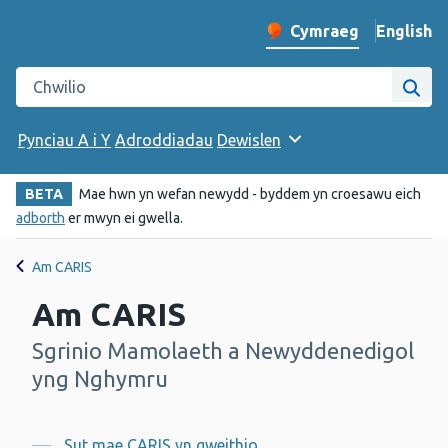
English
– Change 
Cymraeg
Newid iaith y wefan
Chwilio gwefan Iechyd Cyhoeddus Cymru
Chwi
Pynciau A i Y
Adroddiadau
Dewislen
BETA
Mae hwn yn wefan newydd - byddem yn croesawu eich
adborth
er mwyn ei gwella.
Am CARIS
Am CARIS
Sgrinio Mamolaeth a Newyddenedigol
-
yng Nghymru
Sut mae CARIS yn gweithio