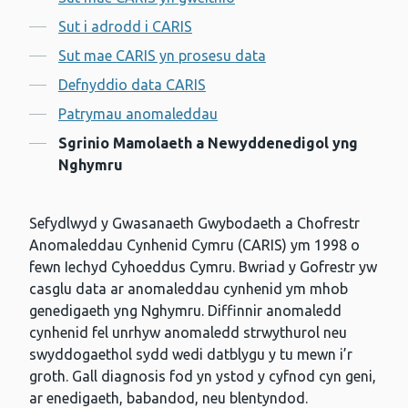
Cynnwys
Sut i adrodd i CARIS
Sut mae CARIS yn prosesu data
Defnyddio data CARIS
Patrymau anomaleddau
Sgrinio Mamolaeth a Newyddenedigol yng
Nghymru
Sefydlwyd y Gwasanaeth Gwybodaeth a Chofrestr
Anomaleddau Cynhenid Cymru (CARIS) ym 1998 o
fewn Iechyd Cyhoeddus Cymru. Bwriad y Gofrestr yw
casglu data ar anomaleddau cynhenid ym mhob
genedigaeth yng Nghymru. Diffinnir anomaledd
cynhenid fel unrhyw anomaledd strwythurol neu
swyddogaethol sydd wedi datblygu y tu mewn i’r
groth. Gall diagnosis fod yn ystod y cyfnod cyn geni,
ar enedigaeth, babandod, neu blentyndod.