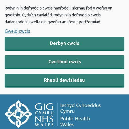
Rydyn ni’n defnyddio cwcis hanfodol i sicrhau fod y wefan yn
gweithio. Gyda’ch caniatâd, rydyn ni’n defnyddio cwcis
dadansoddol i wella ein gwefan ac i fesur perfformiad.
Gweld cwcis
Derbyn cwcis
Gwrthod cwcis
Rheoli dewisiadau