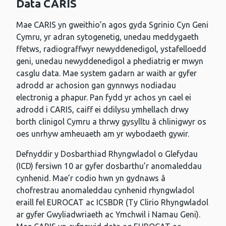
Data CARIS
Mae CARIS yn gweithio’n agos gyda Sgrinio Cyn Geni
Cymru, yr adran sytogenetig, unedau meddygaeth
ffetws, radiograffwyr newyddenedigol, ystafelloedd
geni, unedau newyddenedigol a phediatrig er mwyn
casglu data. Mae system gadarn ar waith ar gyfer
adrodd ar achosion gan gynnwys nodiadau
electronig a phapur. Pan fydd yr achos yn cael ei
adrodd i CARIS, caiff ei ddilysu ymhellach drwy
borth clinigol Cymru a thrwy gysylltu â chlinigwyr os
oes unrhyw amheuaeth am yr wybodaeth gywir.
Defnyddir y Dosbarthiad Rhyngwladol o Glefydau
(ICD) fersiwn 10 ar gyfer dosbarthu’r anomaleddau
cynhenid. Mae’r codio hwn yn gydnaws â
chofrestrau anomaleddau cynhenid rhyngwladol
eraill fel EUROCAT ac ICSBDR (Ty Clirio Rhyngwladol
ar gyfer Gwyliadwriaeth ac Ymchwil i Namau Geni).