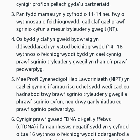
cynigir profion pellach gyda’u partneriaid.
Pan fydd mamau yn y cyfnod o 11-14 neu fwy o
wythnosau o feichiogrwydd, gall claf gael prawf
sgrinio cyfun a mesur tryleuder y gwegil (NT).
Os bydd y claf yn gweld bydwraig yn
ddiweddarach yn ystod beichiogrwydd (14 i 18
wythnos o feichiogrwydd) bydd yn cael cynnig
prawf sgrinio tryleuder y gwegil yn rhan o’r prawf
pedwarplyg.
Mae Profi Cynenedigol Heb Lawdriniaeth (NIPT) yn
cael ei gynnig i famau risg uchel sydd wedi cael eu
hadnabod trwy brawf sgrinio tryleuder y gwegil a
phrawf sgrinio cyfun, neu drwy ganlyniadau eu
prawf sgrinio pedwarplyg.
Cynigir prawf gwaed “DNA di-gell y ffetws
(cffDNA) i famau rhesws negatif sydd yn y cyfnod
o tua 16 wythnos o feichiogrwydd i ddarganfod a