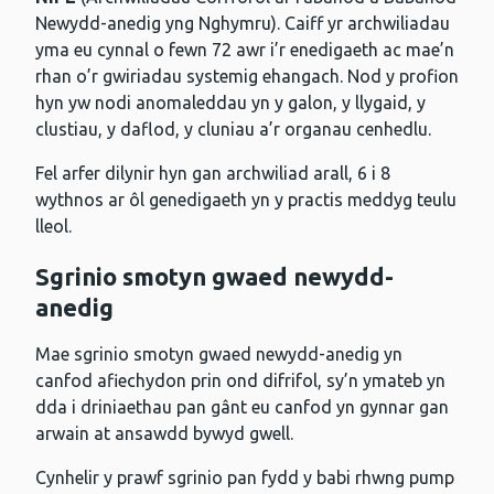
Newydd-anedig yng Nghymru). Caiff yr archwiliadau
yma eu cynnal o fewn 72 awr i’r enedigaeth ac mae’n
rhan o’r gwiriadau systemig ehangach. Nod y profion
hyn yw nodi anomaleddau yn y galon, y llygaid, y
clustiau, y daflod, y cluniau a’r organau cenhedlu.
Fel arfer dilynir hyn gan archwiliad arall, 6 i 8
wythnos ar ôl genedigaeth yn y practis meddyg teulu
lleol.
Sgrinio smotyn gwaed newydd-
anedig
Mae sgrinio smotyn gwaed newydd-anedig yn
canfod afiechydon prin ond difrifol, sy’n ymateb yn
dda i driniaethau pan gânt eu canfod yn gynnar gan
arwain at ansawdd bywyd gwell.
Cynhelir y prawf sgrinio pan fydd y babi rhwng pump