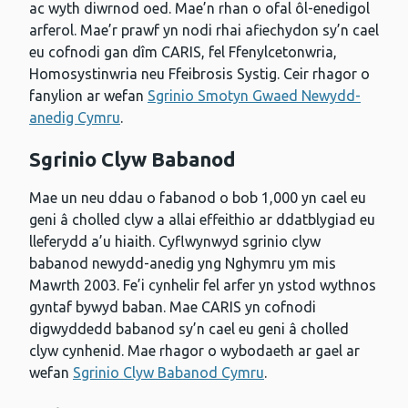
ac wyth diwrnod oed. Mae’n rhan o ofal ôl-enedigol
arferol. Mae’r prawf yn nodi rhai afiechydon sy’n cael
eu cofnodi gan dîm CARIS, fel Ffenylcetonwria,
Homosystinwria neu Ffeibrosis Systig. Ceir rhagor o
fanylion ar wefan
Sgrinio Smotyn Gwaed Newydd-
anedig Cymru
.
Sgrinio Clyw Babanod
Mae un neu ddau o fabanod o bob 1,000 yn cael eu
geni â cholled clyw a allai effeithio ar ddatblygiad eu
lleferydd a’u hiaith. Cyflwynwyd sgrinio clyw
babanod newydd-anedig yng Nghymru ym mis
Mawrth 2003. Fe’i cynhelir fel arfer yn ystod wythnos
gyntaf bywyd baban. Mae CARIS yn cofnodi
digwyddedd babanod sy’n cael eu geni â cholled
clyw cynhenid. Mae rhagor o wybodaeth ar gael ar
wefan
Sgrinio Clyw Babanod Cymru
.