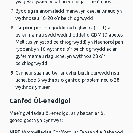
yw grŵp gwaed y baban yn negatif neu’n bositif.
Bydd sgan anomaledd manwl yn cael ei wneud yn
wythnosau 18-20 o’r beichiogrwydd
Darperir profion goddefiad i glwcos (GTT) ar
gyfer mamau sydd wedi dioddef o GDM (Diabetes
Mellitus yn ystod beichiogrwydd) yn flaenorol pan
fyddant yn 16 wythnos o’r beichiogrwydd ac ar
gyfer mamau risg uchel yn wythnos 28 o’r
beichiogrwydd.
Cynhelir sganiau twf ar gyfer beichiogrwydd risg
uchel bob 3 wythnos o ganfod problem neu o 28
wythnos ymlaen.
Canfod Ôl-enedigol
Mae’r gwiriadau ôl-enedigol ar y baban ar ôl
genedigaeth yn cynnwys:
NIPE
(Archwiliadau Corfforol ar Fabanod a Babanod