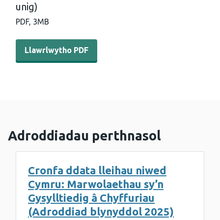
unig)
PDF,
3MB
Llawrlwytho PDF - WEDINOS Philtre rhifyn 16 (Saesneg y
Llawrlwytho PDF
Adroddiadau perthnasol
Cronfa ddata lleihau niwed
Cymru: Marwolaethau sy’n
Gysylltiedig â Chyffuriau
(Adroddiad blynyddol 2025)