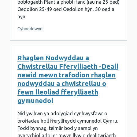
poblogaeth Plant a phobl ifanc (iau na 25 oed)
Oedolion 25-49 oed Oedolion hŷn, 50 oed a
hŷn
Cyhoeddwyd:
Rhaglen Nodwyddau a
Chwistrellau Fferylliaeth -Deall
newid mewn trafodion rhaglen
nodwyddau a chwistrellau o
fewn lleoliad fferylliaeth
gymunedol
Nid yw hwn yn adolygiad cynhwysfawr o
brofiadau holl fferyllfeydd cymunedol Cymru.
Fodd bynnag, teimlir bod y sampl yn
gynrychioliadol er mwyn llywio dealltwriaeth