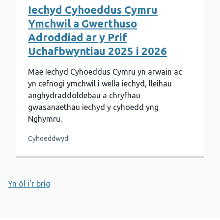
Iechyd Cyhoeddus Cymru
Ymchwil a Gwerthuso
Adroddiad ar y Prif
Uchafbwyntiau 2025 i 2026
Mae Iechyd Cyhoeddus Cymru yn arwain ac
yn cefnogi ymchwil i wella iechyd, lleihau
anghydraddoldebau a chryfhau
gwasanaethau iechyd y cyhoedd yng
Nghymru.
Cyhoeddwyd:
Yn ôl i'r brig