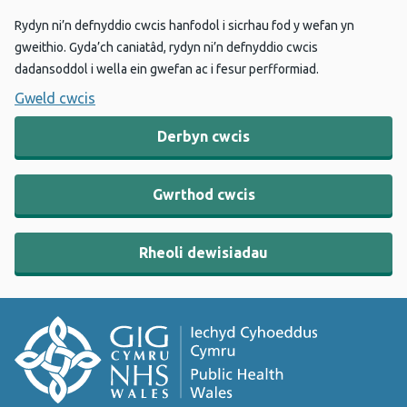
Rydyn ni’n defnyddio cwcis hanfodol i sicrhau fod y wefan yn
gweithio. Gyda’ch caniatâd, rydyn ni’n defnyddio cwcis
dadansoddol i wella ein gwefan ac i fesur perfformiad.
Gweld cwcis
Derbyn cwcis
Gwrthod cwcis
Rheoli dewisiadau