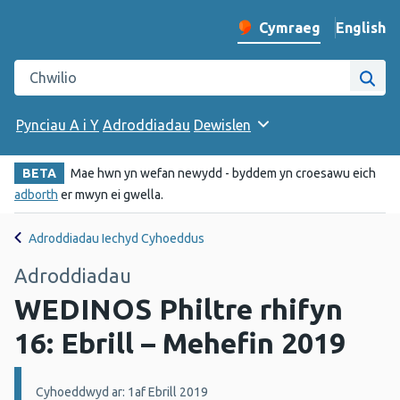
English
– Change 
Cymraeg
Newid iaith y wefan
Chwilio gwefan Iechyd Cyhoeddus Cymru
Chwi
Pynciau A i Y
Adroddiadau
Dewislen
BETA
Mae hwn yn wefan newydd - byddem yn croesawu eich
adborth
er mwyn ei gwella.
Adroddiadau Iechyd Cyhoeddus
Adroddiadau
WEDINOS Philtre rhifyn
16: Ebrill – Mehefin 2019
Manylion:
Cyhoeddwyd ar: 1af Ebrill 2019