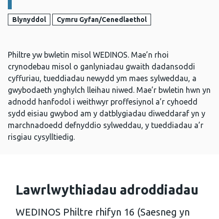
Blynyddol
Cymru Gyfan/Cenedlaethol
Philtre yw bwletin misol WEDINOS. Mae’n rhoi
crynodebau misol o ganlyniadau gwaith dadansoddi
cyffuriau, tueddiadau newydd ym maes sylweddau, a
gwybodaeth ynghylch lleihau niwed. Mae’r bwletin hwn yn
adnodd hanfodol i weithwyr proffesiynol a’r cyhoedd
sydd eisiau gwybod am y datblygiadau diweddaraf yn y
marchnadoedd defnyddio sylweddau, y tueddiadau a’r
risgiau cysylltiedig.
Lawrlwythiadau adroddiadau
WEDINOS Philtre rhifyn 16 (Saesneg yn