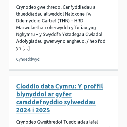
Crynodeb gweithredol Canfyddiadau a
thueddiadau allweddol Naloxone i’w
Ddefnyddio Gartref (THN) – HRD
Marwolaethau oherwydd cyffuriau yng
Nghymru – y Swyddfa Ystadegau Gwladol
Adolygiadau gwenwyno angheuol / heb fod
yn […]
Cyhoeddwyd:
Cloddio data Cymru: Y proffil
blynyddol ar gyfer
camddefnyddio sylweddau
2024 i 2025
Crynodeb Gweithredol Tueddiadau lefel