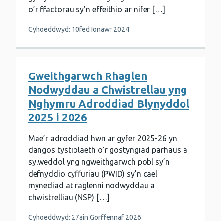
o’r ffactorau sy’n effeithio ar nifer […]
Cyhoeddwyd: 10fed Ionawr 2024
Gweithgarwch Rhaglen
Nodwyddau a Chwistrellau yng
Nghymru Adroddiad Blynyddol
2025 i 2026
Mae’r adroddiad hwn ar gyfer 2025-26 yn
dangos tystiolaeth o’r gostyngiad parhaus a
sylweddol yng ngweithgarwch pobl sy’n
defnyddio cyffuriau (PWID) sy’n cael
mynediad at raglenni nodwyddau a
chwistrelliau (NSP) […]
Cyhoeddwyd: 27ain Gorffennaf 2026