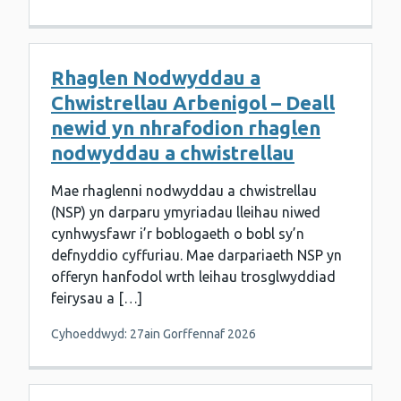
Rhaglen Nodwyddau a
Chwistrellau Arbenigol – Deall
newid yn nhrafodion rhaglen
nodwyddau a chwistrellau
Mae rhaglenni nodwyddau a chwistrellau
(NSP) yn darparu ymyriadau lleihau niwed
cynhwysfawr i’r boblogaeth o bobl sy’n
defnyddio cyffuriau. Mae darpariaeth NSP yn
offeryn hanfodol wrth leihau trosglwyddiad
feirysau a […]
Cyhoeddwyd: 27ain Gorffennaf 2026