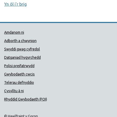
Yn ôl i'r brig
Dolenni Cymorth Iechyd Cyhoedd
Amdanom ni
Adborth a chwynion
Swyddi gwag cyfredol
Datganiad hygyrchedd
Polisi preifatrwydd
Gwybodaeth cwcis
Telerau defnyddio
Cysylltu â ni
Rhyddid Gwybodaeth (FOI)
© Hawlfraint y Goron