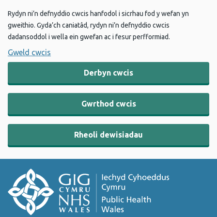
Rydyn ni’n defnyddio cwcis hanfodol i sicrhau fod y wefan yn
gweithio. Gyda’ch caniatâd, rydyn ni’n defnyddio cwcis
dadansoddol i wella ein gwefan ac i fesur perfformiad.
Gweld cwcis
Derbyn cwcis
Gwrthod cwcis
Rheoli dewisiadau