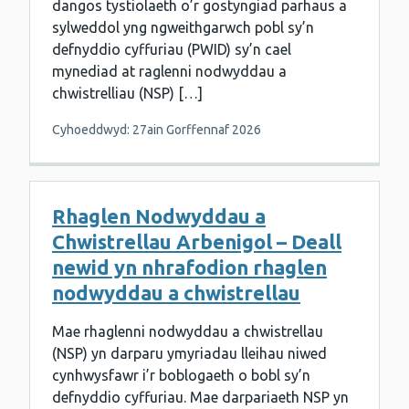
dangos tystiolaeth o’r gostyngiad parhaus a
sylweddol yng ngweithgarwch pobl sy’n
defnyddio cyffuriau (PWID) sy’n cael
mynediad at raglenni nodwyddau a
chwistrelliau (NSP) […]
Cyhoeddwyd: 27ain Gorffennaf 2026
Rhaglen Nodwyddau a
Chwistrellau Arbenigol – Deall
newid yn nhrafodion rhaglen
nodwyddau a chwistrellau
Mae rhaglenni nodwyddau a chwistrellau
(NSP) yn darparu ymyriadau lleihau niwed
cynhwysfawr i’r boblogaeth o bobl sy’n
defnyddio cyffuriau. Mae darpariaeth NSP yn