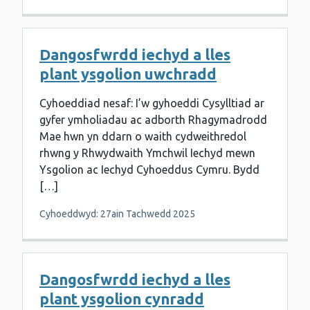
Dangosfwrdd iechyd a lles
plant ysgolion uwchradd
Cyhoeddiad nesaf: I’w gyhoeddi Cysylltiad ar
gyfer ymholiadau ac adborth Rhagymadrodd
Mae hwn yn ddarn o waith cydweithredol
rhwng y Rhwydwaith Ymchwil Iechyd mewn
Ysgolion ac Iechyd Cyhoeddus Cymru. Bydd
[…]
Cyhoeddwyd: 27ain Tachwedd 2025
Dangosfwrdd iechyd a lles
plant ysgolion cynradd