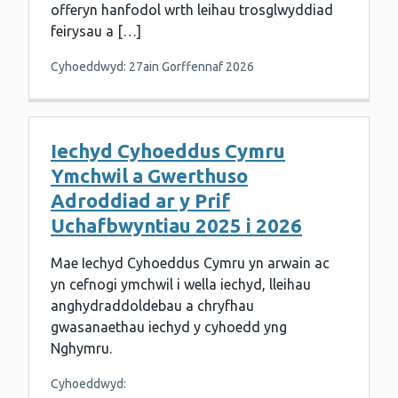
offeryn hanfodol wrth leihau trosglwyddiad
feirysau a […]
Cyhoeddwyd: 27ain Gorffennaf 2026
Iechyd Cyhoeddus Cymru
Ymchwil a Gwerthuso
Adroddiad ar y Prif
Uchafbwyntiau 2025 i 2026
Mae Iechyd Cyhoeddus Cymru yn arwain ac
yn cefnogi ymchwil i wella iechyd, lleihau
anghydraddoldebau a chryfhau
gwasanaethau iechyd y cyhoedd yng
Nghymru.
Cyhoeddwyd: