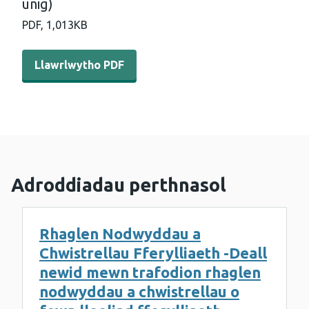
unig)
PDF,
1,013KB
Llawrlwytho PDF - WEDINOS Philtre - Medi 2021 (Saesneg
Llawrlwytho PDF
Adroddiadau perthnasol
Rhaglen Nodwyddau a
Chwistrellau Fferylliaeth -Deall
newid mewn trafodion rhaglen
nodwyddau a chwistrellau o