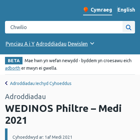
English
– Change 
Cymraeg
Newid iaith y wefan
Chwilio gwefan Iechyd Cyhoeddus Cymru
Chwi
Pynciau A i Y
Adroddiadau
Dewislen
BETA
Mae hwn yn wefan newydd - byddem yn croesawu eich
adborth
er mwyn ei gwella.
Adroddiadau Iechyd Cyhoeddus
Adroddiadau
WEDINOS Philtre – Medi
2021
Manylion:
Cyhoeddwyd ar: 1af Medi 2021