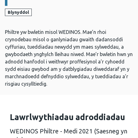
Blynyddol
Philtre yw bwletin misol WEDINOS. Mae’n rhoi
crynodebau misol o ganlyniadau gwaith dadansoddi
cyffuriau, tueddiadau newydd ym maes sylweddau, a
gwybodaeth ynghylch lleihau niwed. Mae’r bwletin hwn yn
adnodd hanfodol i weithwyr proffesiynol a’r cyhoedd
sydd eisiau gwybod am y datblygiadau diweddaraf yn y
marchnadoedd defnyddio sylweddau, y tueddiadau a’r
risgiau cysylltiedig.
Lawrlwythiadau adroddiadau
WEDINOS Philtre - Medi 2021 (Saesneg yn