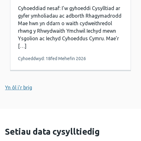
Cyhoeddiad nesaf: I’w gyhoeddi Cysylltiad ar
gyfer ymholiadau ac adborth Rhagymadrodd
Mae hwn yn ddarn o waith cydweithredol
rhwng y Rhwydwaith Ymchwil Iechyd mewn
Ysgolion ac Iechyd Cyhoeddus Cymru. Mae’r
[…]
Cyhoeddwyd: 18fed Mehefin 2026
Yn ôl i'r brig
Setiau data cysylltiedig