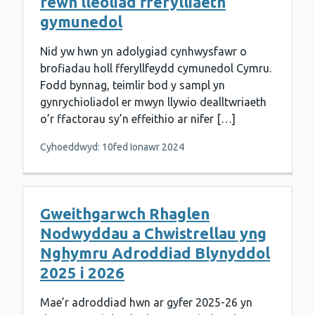
fewn lleoliad fferylliaeth
gymunedol
Nid yw hwn yn adolygiad cynhwysfawr o
brofiadau holl fferyllfeydd cymunedol Cymru.
Fodd bynnag, teimlir bod y sampl yn
gynrychioliadol er mwyn llywio dealltwriaeth
o’r ffactorau sy’n effeithio ar nifer […]
Cyhoeddwyd: 10fed Ionawr 2024
Gweithgarwch Rhaglen
Nodwyddau a Chwistrellau yng
Nghymru Adroddiad Blynyddol
2025 i 2026
Mae’r adroddiad hwn ar gyfer 2025-26 yn