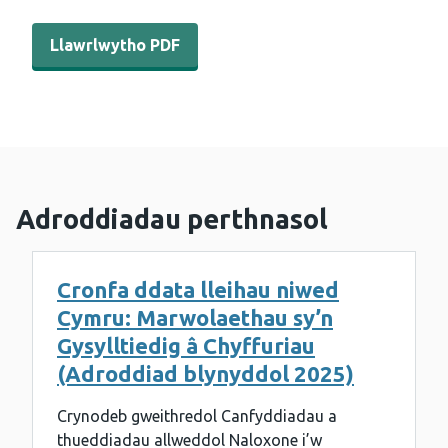
Llawrlwytho PDF - WEDINOS Philtre - Awst 2024 (Saesneg
Llawrlwytho PDF
Adroddiadau perthnasol
Cronfa ddata lleihau niwed
Cymru: Marwolaethau sy’n
Gysylltiedig â Chyffuriau
(Adroddiad blynyddol 2025)
Crynodeb gweithredol Canfyddiadau a
thueddiadau allweddol Naloxone i’w