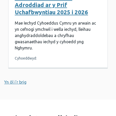
Adroddiad ar y Prif
Uchafbwyntiau 2025 i 2026
Mae Iechyd Cyhoeddus Cymru yn arwain ac
yn cefnogi ymchwil i wella iechyd, lleihau
anghydraddoldebau a chryfhau
gwasanaethau iechyd y cyhoedd yng
Nghymru.
Cyhoeddwyd:
Yn ôl i'r brig