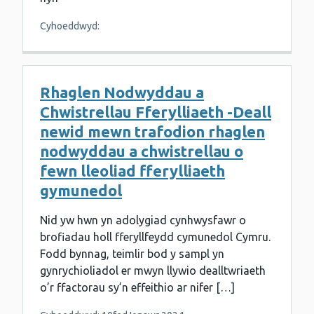
Cyhoeddwyd:
Rhaglen Nodwyddau a
Chwistrellau Fferylliaeth -Deall
newid mewn trafodion rhaglen
nodwyddau a chwistrellau o
fewn lleoliad fferylliaeth
gymunedol
Nid yw hwn yn adolygiad cynhwysfawr o
brofiadau holl fferyllfeydd cymunedol Cymru.
Fodd bynnag, teimlir bod y sampl yn
gynrychioliadol er mwyn llywio dealltwriaeth
o’r ffactorau sy’n effeithio ar nifer […]