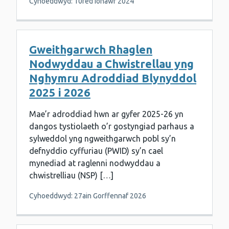
Cyhoeddwyd: 10fed Ionawr 2024
Gweithgarwch Rhaglen
Nodwyddau a Chwistrellau yng
Nghymru Adroddiad Blynyddol
2025 i 2026
Mae’r adroddiad hwn ar gyfer 2025-26 yn
dangos tystiolaeth o’r gostyngiad parhaus a
sylweddol yng ngweithgarwch pobl sy’n
defnyddio cyffuriau (PWID) sy’n cael
mynediad at raglenni nodwyddau a
chwistrelliau (NSP) […]
Cyhoeddwyd: 27ain Gorffennaf 2026