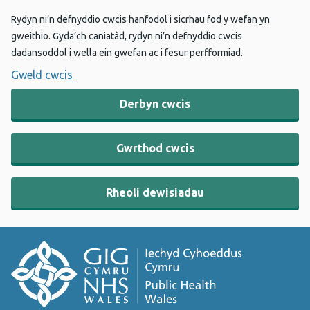
Rydyn ni’n defnyddio cwcis hanfodol i sicrhau fod y wefan yn
gweithio. Gyda’ch caniatâd, rydyn ni’n defnyddio cwcis
dadansoddol i wella ein gwefan ac i fesur perfformiad.
Gweld cwcis
Derbyn cwcis
Gwrthod cwcis
Rheoli dewisiadau