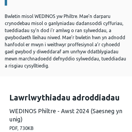
Bwletin misol WEDINOS yw Philtre. Mae’n darparu
crynodebau misol o ganlyniadau dadansoddi cyffuriau,
tueddiadau sy’n dod i’r amlwg o ran sylweddau, a
gwybodaeth lleihau niwed. Mae’r bwletin hwn yn adnodd
hanfodol er mwyn i weithwyr proffesiynol a’r cyhoedd
gael gwybod y diweddaraf am unrhyw ddatblygiadau
mewn marchnadoedd defnyddio sylweddau, tueddiadau
a risgiau cysylltiedig.
Lawrlwythiadau adroddiadau
WEDINOS Philtre - Awst 2024 (Saesneg yn
unig)
PDF,
730KB