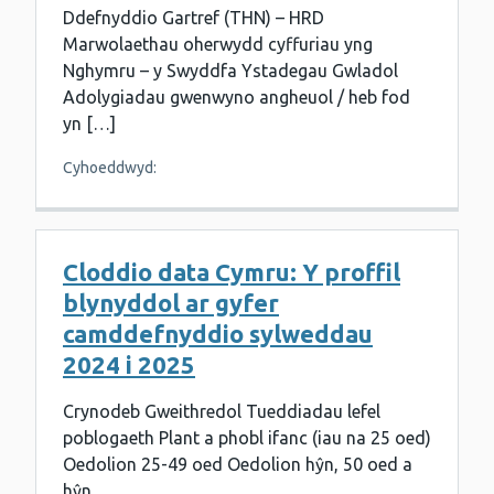
Ddefnyddio Gartref (THN) – HRD
Marwolaethau oherwydd cyffuriau yng
Nghymru – y Swyddfa Ystadegau Gwladol
Adolygiadau gwenwyno angheuol / heb fod
yn […]
Cyhoeddwyd:
Cloddio data Cymru: Y proffil
blynyddol ar gyfer
camddefnyddio sylweddau
2024 i 2025
Crynodeb Gweithredol Tueddiadau lefel
poblogaeth Plant a phobl ifanc (iau na 25 oed)
Oedolion 25-49 oed Oedolion hŷn, 50 oed a
hŷn