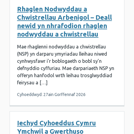
Rhaglen Nodwyddau a
Chwistrellau Arbenigol – Deall
newid yn nhrafodion rhaglen
nodwyddau a chwistrellau
Mae rhaglenni nodwyddau a chwistrellau
(NSP) yn darparu ymyriadau lleihau niwed
cynhwysfawr i’r boblogaeth o bobl sy’n
defnyddio cyffuriau. Mae darpariaeth NSP yn
offeryn hanfodol wrth leihau trosglwyddiad
feirysau a […]
Cyhoeddwyd: 27ain Gorffennaf 2026
Iechyd Cyhoeddus Cymru
Ymchwil a Gwerthuso