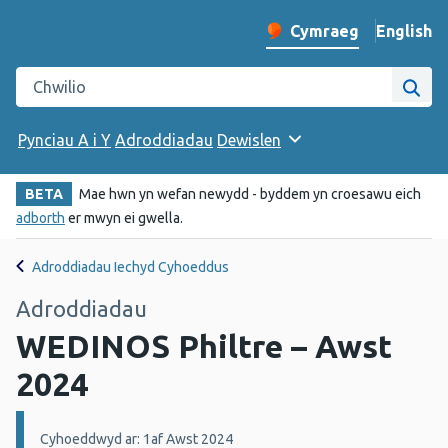
English
– Change 
Cymraeg
Newid iaith y wefan
Chwilio gwefan Iechyd Cyhoeddus Cymru
Chwi
Pynciau A i Y
Adroddiadau
Dewislen
BETA
Mae hwn yn wefan newydd - byddem yn croesawu eich
adborth
er mwyn ei gwella.
Adroddiadau Iechyd Cyhoeddus
Adroddiadau
WEDINOS Philtre – Awst
2024
Manylion:
Cyhoeddwyd ar: 1af Awst 2024