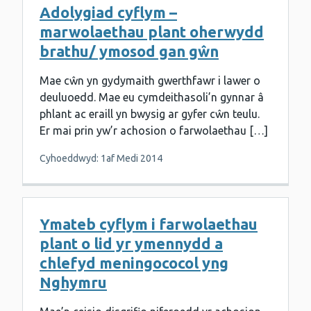
Adolygiad cyflym –
marwolaethau plant oherwydd
brathu/ ymosod gan gŵn
Mae cŵn yn gydymaith gwerthfawr i lawer o
deuluoedd. Mae eu cymdeithasoli’n gynnar â
phlant ac eraill yn bwysig ar gyfer cŵn teulu.
Er mai prin yw’r achosion o farwolaethau […]
Cyhoeddwyd: 1af Medi 2014
Ymateb cyflym i farwolaethau
plant o lid yr ymennydd a
chlefyd meningococol yng
Nghymru