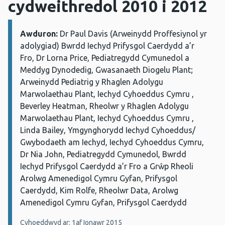
cydweithredol 2010 i 2012
Awduron:
Manylion:
Dr Paul Davis (Arweinydd Proffesiynol yr
adolygiad) Bwrdd Iechyd Prifysgol Caerdydd a’r
Fro, Dr Lorna Price, Pediatregydd Cymunedol a
Meddyg Dynodedig, Gwasanaeth Diogelu Plant;
Arweinydd Pediatrig y Rhaglen Adolygu
Marwolaethau Plant, Iechyd Cyhoeddus Cymru ,
Beverley Heatman, Rheolwr y Rhaglen Adolygu
Marwolaethau Plant, Iechyd Cyhoeddus Cymru ,
Linda Bailey, Ymgynghorydd Iechyd Cyhoeddus/
Gwybodaeth am Iechyd, Iechyd Cyhoeddus Cymru,
Dr Nia John, Pediatregydd Cymunedol, Bwrdd
Iechyd Prifysgol Caerdydd a’r Fro a Grŵp Rheoli
Arolwg Amenedigol Cymru Gyfan, Prifysgol
Caerdydd, Kim Rolfe, Rheolwr Data, Arolwg
Amenedigol Cymru Gyfan, Prifysgol Caerdydd
Cyhoeddwyd ar: 1af Ionawr 2015