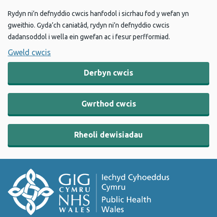
Rydyn ni’n defnyddio cwcis hanfodol i sicrhau fod y wefan yn
gweithio. Gyda’ch caniatâd, rydyn ni’n defnyddio cwcis
dadansoddol i wella ein gwefan ac i fesur perfformiad.
Gweld cwcis
Derbyn cwcis
Gwrthod cwcis
Rheoli dewisiadau