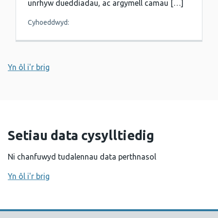
unrhyw dueddiadau, ac argymell camau […]
Cyhoeddwyd:
Yn ôl i'r brig
Setiau data cysylltiedig
Ni chanfuwyd tudalennau data perthnasol
Yn ôl i'r brig