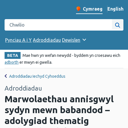
English
– Change 
Cymraeg
Newid iaith y wefan
Chwilio gwefan Iechyd Cyhoeddus Cymru
Chwi
Pynciau A i Y
Adroddiadau
Dewislen
BETA
Mae hwn yn wefan newydd - byddem yn croesawu eich
adborth
er mwyn ei gwella.
Adroddiadau Iechyd Cyhoeddus
Adroddiadau
Marwolaethau annisgwyl
sydyn mewn babandod –
adolygiad thematig