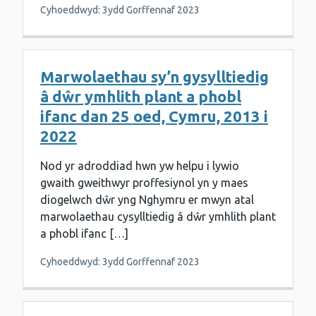
Cyhoeddwyd: 3ydd Gorffennaf 2023
Marwolaethau sy’n gysylltiedig
â dŵr ymhlith plant a phobl
ifanc dan 25 oed, Cymru, 2013 i
2022
Nod yr adroddiad hwn yw helpu i lywio
gwaith gweithwyr proffesiynol yn y maes
diogelwch dŵr yng Nghymru er mwyn atal
marwolaethau cysylltiedig â dŵr ymhlith plant
a phobl ifanc […]
Cyhoeddwyd: 3ydd Gorffennaf 2023