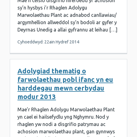
Mae’n ceisio disgrifio niferoedd yr achosion
sy’n hysbys i’r Rhaglen Adolygu
Marwolaethau Plant ac adnabod canllawiau/
argymhellion allweddol sy’n bodoli ar gyfer y
Deyrnas Unedig a allai gyfrannu at leihau […]
Cyhoeddwyd: 22ain Hydref 2014
Adolygiad thematig o
farwolaethau pobl ifanc yn eu
harddegau mewn cerbydau
modur 2013
Mae’r Rhaglen Adolygu Marwolaethau Plant
yn cael ei hailsefydlu yng Nghymru. Nod y
rhaglen yw nodi a disgrifio patrymau ac
achosion marwolaethau plant, gan gynnwys