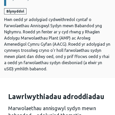
Blynyddol
Hwn oedd yr adolygiad cydweithredol cyntaf o
Farwolaethau Annisgwyl Sydyn mewn Babandod yng
Nghymru. Roedd yn fenter ar y cyd rhwng y Rhaglen
Adolygu Marwolaethau Plant (AMP) ac Arolwg
Amenedigol Cymru Gyfan (AACG). Roedd yr adolygiad yn
cynnwys trosolwg cryno o’r holl farwolaethau sydyn
mewn plant dan ddwy oed, ond y prif ffocws oedd y rhai
a oedd yn farwolaethau sydyn diesboniad (a elwir yn
uSID) ymhlith babanod.
Lawrlwythiadau adroddiadau
Marwolaethau annisgwyl sydyn mewn