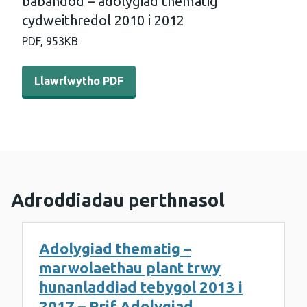
babandod – adolygiad thematig
cydweithredol 2010 i 2012
PDF,
953KB
Llawrlwytho PDF - Marwolaethau annisgwyl sydyn mewn 
Llawrlwytho PDF
Adroddiadau perthnasol
Adolygiad thematig –
marwolaethau plant trwy
hunanladdiad tebygol 2013 i
2017 – Prif Adolygiad