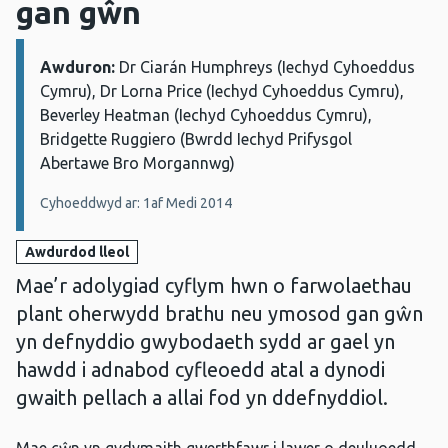
gan gŵn
Awduron:
Manylion:
Dr Ciarán Humphreys (Iechyd Cyhoeddus
Cymru), Dr Lorna Price (Iechyd Cyhoeddus Cymru),
Beverley Heatman (Iechyd Cyhoeddus Cymru),
Bridgette Ruggiero (Bwrdd Iechyd Prifysgol
Abertawe Bro Morgannwg)
Cyhoeddwyd ar: 1af Medi 2014
Awdurdod lleol
Mae’r adolygiad cyflym hwn o farwolaethau
plant oherwydd brathu neu ymosod gan gŵn
yn defnyddio gwybodaeth sydd ar gael yn
hawdd i adnabod cyfleoedd atal a dynodi
gwaith pellach a allai fod yn ddefnyddiol.