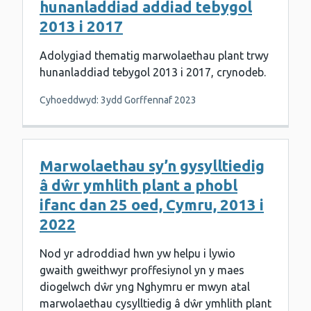
hunanladdiad addiad tebygol
2013 i 2017
Adolygiad thematig marwolaethau plant trwy
hunanladdiad tebygol 2013 i 2017, crynodeb.
Cyhoeddwyd: 3ydd Gorffennaf 2023
Marwolaethau sy’n gysylltiedig
â dŵr ymhlith plant a phobl
ifanc dan 25 oed, Cymru, 2013 i
2022
Nod yr adroddiad hwn yw helpu i lywio
gwaith gweithwyr proffesiynol yn y maes
diogelwch dŵr yng Nghymru er mwyn atal
marwolaethau cysylltiedig â dŵr ymhlith plant