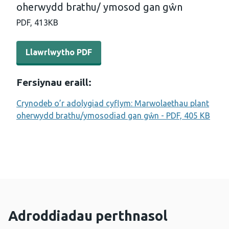
oherwydd brathu/ ymosod gan gŵn
PDF,
413KB
Llawrlwytho PDF - Adolygiad cyflym o farwolaethau pl
Llawrlwytho PDF
Fersiynau eraill:
Crynodeb o’r adolygiad cyflym: Marwolaethau plant
oherwydd brathu/ymosodiad gan gŵn - PDF, 405 KB
Adroddiadau perthnasol