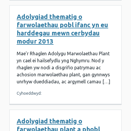
Adolygiad thematig o
farwolaethau pobl ifanc yn eu
harddegau mewn cerbydau
modur 2013
Mae’r Rhaglen Adolygu Marwolaethau Plant
yn cael ei hailsefydlu yng Nghymru. Nod y
rhaglen yw nodi a disgrifio patrymau ac
achosion marwolaethau plant, gan gynnwys
unrhyw dueddiadau, ac argymell camau […]
Cyhoeddwyd:
Adolygiad thematig o
farwolaethau plant a phobl