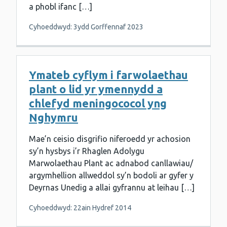
a phobl ifanc […]
Cyhoeddwyd: 3ydd Gorffennaf 2023
Ymateb cyflym i farwolaethau
plant o lid yr ymennydd a
chlefyd meningococol yng
Nghymru
Mae’n ceisio disgrifio niferoedd yr achosion
sy’n hysbys i’r Rhaglen Adolygu
Marwolaethau Plant ac adnabod canllawiau/
argymhellion allweddol sy’n bodoli ar gyfer y
Deyrnas Unedig a allai gyfrannu at leihau […]
Cyhoeddwyd: 22ain Hydref 2014