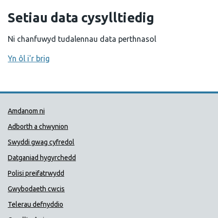
Setiau data cysylltiedig
Ni chanfuwyd tudalennau data perthnasol
Yn ôl i'r brig
Dolenni Cymorth Iechyd Cyhoedd
Amdanom ni
Adborth a chwynion
Swyddi gwag cyfredol
Datganiad hygyrchedd
Polisi preifatrwydd
Gwybodaeth cwcis
Telerau defnyddio