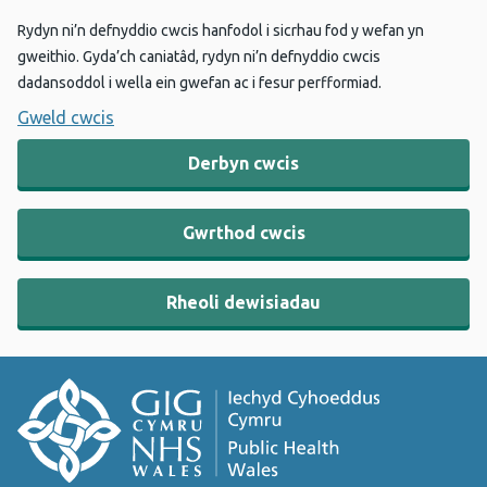
Rydyn ni’n defnyddio cwcis hanfodol i sicrhau fod y wefan yn
gweithio. Gyda’ch caniatâd, rydyn ni’n defnyddio cwcis
dadansoddol i wella ein gwefan ac i fesur perfformiad.
Gweld cwcis
Derbyn cwcis
Gwrthod cwcis
Rheoli dewisiadau