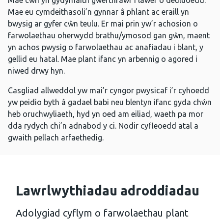
Mae cŵn yn gydymaith gwerthfawr i lawer o deuluoedd.
Mae eu cymdeithasoli’n gynnar â phlant ac eraill yn
bwysig ar gyfer cŵn teulu. Er mai prin yw’r achosion o
farwolaethau oherwydd brathu/ymosod gan gŵn, maent
yn achos pwysig o farwolaethau ac anafiadau i blant, y
gellid eu hatal. Mae plant ifanc yn arbennig o agored i
niwed drwy hyn.
Casgliad allweddol yw mai’r cyngor pwysicaf i’r cyhoedd
yw peidio byth â gadael babi neu blentyn ifanc gyda chŵn
heb oruchwyliaeth, hyd yn oed am eiliad, waeth pa mor
dda rydych chi’n adnabod y ci. Nodir cyfleoedd atal a
gwaith pellach arfaethedig.
Lawrlwythiadau adroddiadau
Adolygiad cyflym o farwolaethau plant