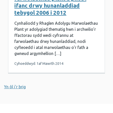
ifanc drwy hunanladdiad
tebygol 2006 i 2012
Cynhaliodd y Rhaglen Adolygu Marwolaethau
Plant yr adolygiad thematig hwn i archwilio’r
ffactorau sydd wedi cyfrannu at
farwolaethau drwy hunanladdiad, nodi
cyfleoedd i atal marwolaethau o’r fath a
gwneud argymhellion […]
Cyhoeddwyd: 1af Mawrth 2014
Yn ôl i'r brig