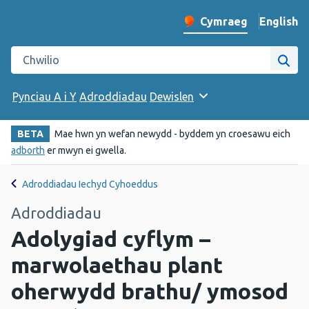
English
– Change 
Cymraeg
Newid iaith y wefan
Chwilio gwefan Iechyd Cyhoeddus Cymru
Chwi
Pynciau A i Y
Adroddiadau
Dewislen
BETA
Mae hwn yn wefan newydd - byddem yn croesawu eich
adborth
er mwyn ei gwella.
Adroddiadau Iechyd Cyhoeddus
Adroddiadau
Adolygiad cyflym –
marwolaethau plant
oherwydd brathu/ ymosod