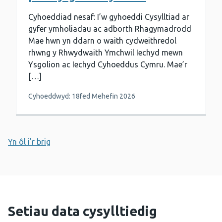
Cyhoeddiad nesaf: I’w gyhoeddi Cysylltiad ar
gyfer ymholiadau ac adborth Rhagymadrodd
Mae hwn yn ddarn o waith cydweithredol
rhwng y Rhwydwaith Ymchwil Iechyd mewn
Ysgolion ac Iechyd Cyhoeddus Cymru. Mae’r
[…]
Cyhoeddwyd: 18fed Mehefin 2026
Yn ôl i'r brig
Setiau data cysylltiedig