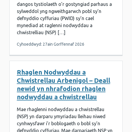
dangos tystiolaeth o’r gostyngiad parhaus a
sylweddol yng ngweithgarwch pobl sy’n
defnyddio cyffuriau (PWID) sy’n cael
mynediad at raglenni nodwyddau a
chwistrelliau (NSP) […]
Cyhoeddwyd: 27ain Gorffennaf 2026
Rhaglen Nodwyddau a
Chwistrellau Arbenigol – Deall
newid yn nhrafodion rhaglen
nodwyddau a chwistrellau
Mae rhaglenni nodwyddau a chwistrellau
(NSP) yn darparu ymyriadau lleihau niwed
cynhwysfawr i’r boblogaeth o bobl sy’n
defnyddio cyffuriau. Mae darpariaeth NSP yn