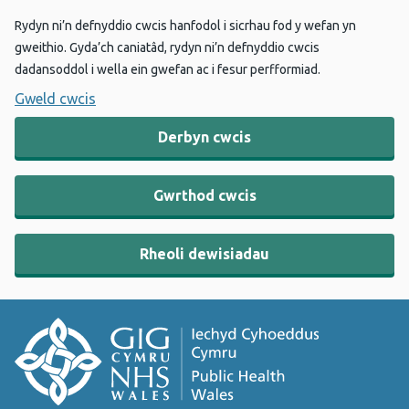
Rydyn ni’n defnyddio cwcis hanfodol i sicrhau fod y wefan yn
gweithio. Gyda’ch caniatâd, rydyn ni’n defnyddio cwcis
dadansoddol i wella ein gwefan ac i fesur perfformiad.
Gweld cwcis
Derbyn cwcis
Gwrthod cwcis
Rheoli dewisiadau