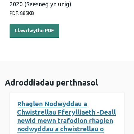
2020 (Saesneg yn unig)
PDF,
885KB
Llawrlwytho PDF - Canlyniadau WEDINOS 14eg o Ragfyr 
Llawrlwytho PDF
Adroddiadau perthnasol
Rhaglen Nodwyddau a
Chwistrellau Fferylliaeth -Deall
newid mewn trafodion rhaglen
nodwyddau a chwistrellau o