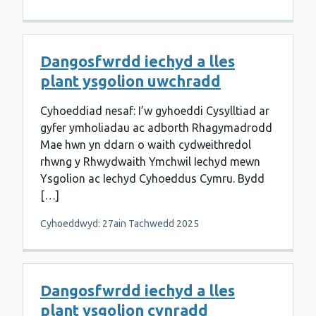
Dangosfwrdd iechyd a lles
plant ysgolion uwchradd
Cyhoeddiad nesaf: I’w gyhoeddi Cysylltiad ar
gyfer ymholiadau ac adborth Rhagymadrodd
Mae hwn yn ddarn o waith cydweithredol
rhwng y Rhwydwaith Ymchwil Iechyd mewn
Ysgolion ac Iechyd Cyhoeddus Cymru. Bydd
[…]
Cyhoeddwyd: 27ain Tachwedd 2025
Dangosfwrdd iechyd a lles
plant ysgolion cynradd