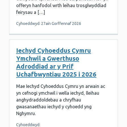
offeryn hanfodol wrth leihau trosglwyddiad
feirysau a […]
Cyhoeddwyd: 27ain Gorffennaf 2026
Iechyd Cyhoeddus Cymru
Ymchwil a Gwerthuso
Adroddiad ar y Prif
Uchafbwyntiau 2025 i 2026
Mae Iechyd Cyhoeddus Cymru yn arwain ac
yn cefnogi ymchwil i wella iechyd, lleihau
anghydraddoldebau a chryfhau
gwasanaethau iechyd y cyhoedd yng
Nghymru.
Cyhoeddwyd: