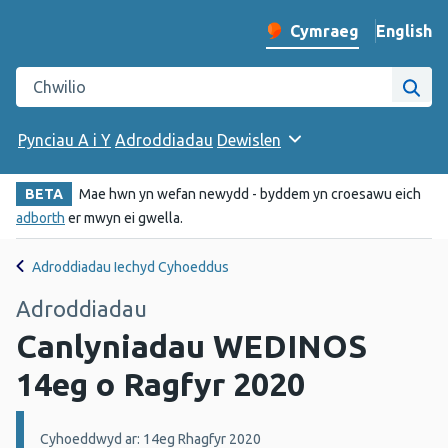
English
– Change 
Cymraeg
Newid iaith y wefan
Chwilio gwefan Iechyd Cyhoeddus Cymru
Chwi
Pynciau A i Y
Adroddiadau
Dewislen
BETA
Mae hwn yn wefan newydd - byddem yn croesawu eich
adborth
er mwyn ei gwella.
Adroddiadau Iechyd Cyhoeddus
Adroddiadau
Canlyniadau WEDINOS
14eg o Ragfyr 2020
Manylion:
Cyhoeddwyd ar: 14eg Rhagfyr 2020