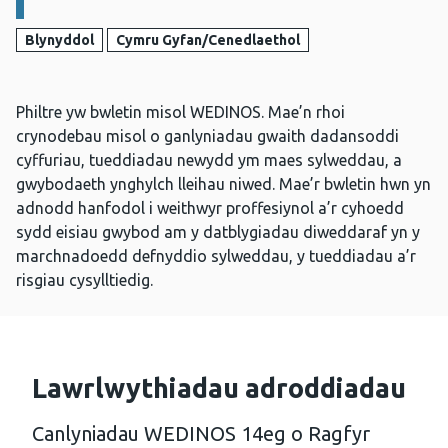
Blynyddol
Cymru Gyfan/Cenedlaethol
Philtre yw bwletin misol WEDINOS. Mae’n rhoi
crynodebau misol o ganlyniadau gwaith dadansoddi
cyffuriau, tueddiadau newydd ym maes sylweddau, a
gwybodaeth ynghylch lleihau niwed. Mae’r bwletin hwn yn
adnodd hanfodol i weithwyr proffesiynol a’r cyhoedd
sydd eisiau gwybod am y datblygiadau diweddaraf yn y
marchnadoedd defnyddio sylweddau, y tueddiadau a’r
risgiau cysylltiedig.
Lawrlwythiadau adroddiadau
Canlyniadau WEDINOS 14eg o Ragfyr