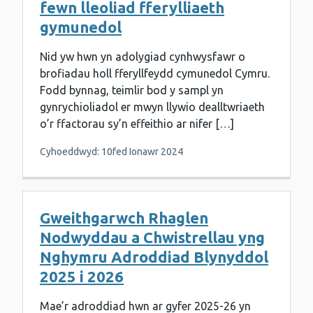
fewn lleoliad fferylliaeth
gymunedol
Nid yw hwn yn adolygiad cynhwysfawr o
brofiadau holl fferyllfeydd cymunedol Cymru.
Fodd bynnag, teimlir bod y sampl yn
gynrychioliadol er mwyn llywio dealltwriaeth
o’r ffactorau sy’n effeithio ar nifer […]
Cyhoeddwyd: 10fed Ionawr 2024
Gweithgarwch Rhaglen
Nodwyddau a Chwistrellau yng
Nghymru Adroddiad Blynyddol
2025 i 2026
Mae’r adroddiad hwn ar gyfer 2025-26 yn