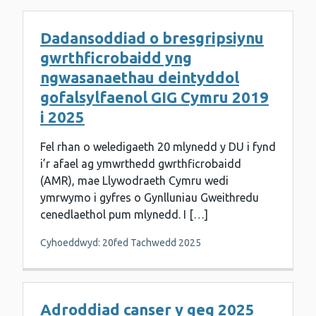
Dadansoddiad o bresgripsiynu
gwrthficrobaidd yng
ngwasanaethau deintyddol
gofalsylfaenol GIG Cymru 2019
i 2025
Fel rhan o weledigaeth 20 mlynedd y DU i fynd
i’r afael ag ymwrthedd gwrthficrobaidd
(AMR), mae Llywodraeth Cymru wedi
ymrwymo i gyfres o Gynlluniau Gweithredu
cenedlaethol pum mlynedd. I […]
Cyhoeddwyd: 20fed Tachwedd 2025
Adroddiad canser y geg 2025