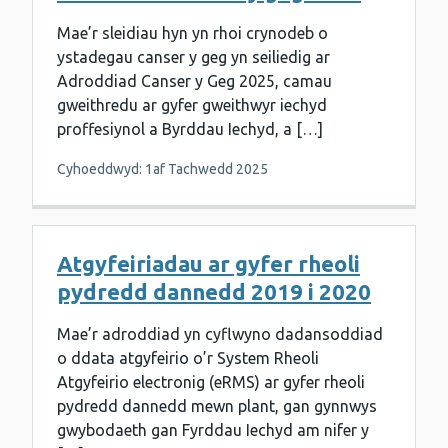
Mae’r sleidiau hyn yn rhoi crynodeb o
ystadegau canser y geg yn seiliedig ar
Adroddiad Canser y Geg 2025, camau
gweithredu ar gyfer gweithwyr iechyd
proffesiynol a Byrddau Iechyd, a […]
Cyhoeddwyd: 1af Tachwedd 2025
Atgyfeiriadau ar gyfer rheoli
pydredd dannedd 2019 i 2020
Mae’r adroddiad yn cyflwyno dadansoddiad
o ddata atgyfeirio o’r System Rheoli
Atgyfeirio electronig (eRMS) ar gyfer rheoli
pydredd dannedd mewn plant, gan gynnwys
gwybodaeth gan Fyrddau Iechyd am nifer y