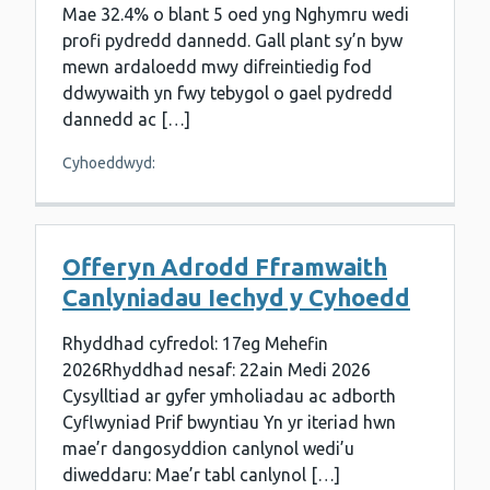
Mae 32.4% o blant 5 oed yng Nghymru wedi
profi pydredd dannedd. Gall plant sy’n byw
mewn ardaloedd mwy difreintiedig fod
ddwywaith yn fwy tebygol o gael pydredd
dannedd ac […]
Cyhoeddwyd:
Offeryn Adrodd Fframwaith
Canlyniadau Iechyd y Cyhoedd
Rhyddhad cyfredol: 17eg Mehefin
2026Rhyddhad nesaf: 22ain Medi 2026
Cysylltiad ar gyfer ymholiadau ac adborth
Cyflwyniad Prif bwyntiau Yn yr iteriad hwn
mae’r dangosyddion canlynol wedi’u
diweddaru: Mae’r tabl canlynol […]