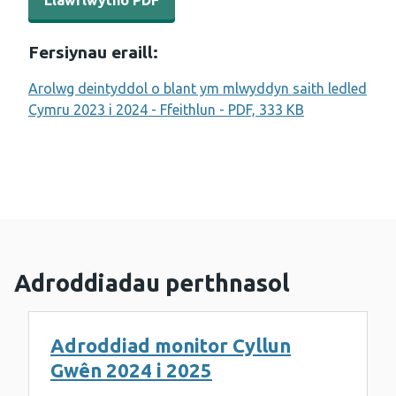
Llawrlwytho PDF
Fersiynau eraill:
Arolwg deintyddol o blant ym mlwyddyn saith ledled
Cymru 2023 i 2024 - Ffeithlun - PDF, 333 KB
Adroddiadau perthnasol
Adroddiad monitor Cyllun
Gwên 2024 i 2025