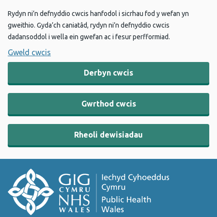
Rydyn ni’n defnyddio cwcis hanfodol i sicrhau fod y wefan yn
gweithio. Gyda’ch caniatâd, rydyn ni’n defnyddio cwcis
dadansoddol i wella ein gwefan ac i fesur perfformiad.
Gweld cwcis
Derbyn cwcis
Gwrthod cwcis
Rheoli dewisiadau