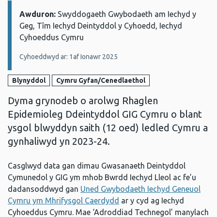
Awduron:
Manylion:
Swyddogaeth Gwybodaeth am Iechyd y
Geg, Tîm Iechyd Deintyddol y Cyhoedd, Iechyd
Cyhoeddus Cymru
Cyhoeddwyd ar: 1af Ionawr 2025
Blynyddol
Cymru Gyfan/Cenedlaethol
Dyma grynodeb o arolwg Rhaglen
Epidemioleg Ddeintyddol GIG Cymru o blant
ysgol blwyddyn saith (12 oed) ledled Cymru a
gynhaliwyd yn 2023-24.
Casglwyd data gan dimau Gwasanaeth Deintyddol
Cymunedol y GIG ym mhob Bwrdd Iechyd Lleol ac fe’u
dadansoddwyd gan
Uned Gwybodaeth Iechyd Geneuol
Cymru ym Mhrifysgol Caerdydd
ar y cyd ag Iechyd
Cyhoeddus Cymru. Mae ‘Adroddiad Technegol’ manylach