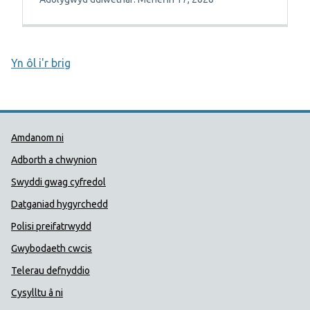
Yn ôl i'r brig
Dolenni Cymorth Iechyd Cyhoedd
Amdanom ni
Adborth a chwynion
Swyddi gwag cyfredol
Datganiad hygyrchedd
Polisi preifatrwydd
Gwybodaeth cwcis
Telerau defnyddio
Cysylltu â ni