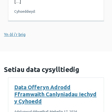
[…]
Cyhoeddwyd:
Yn ôl i'r brig
Setiau data cysylltiedig
Data Offeryn Adrodd
Fframwaith Canlyniadau Iechyd
y Cyhoedd
Adolygwyd ddiwethaf: Mehefin 17, 2026