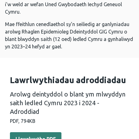
i’w weld ar wefan Uned Gwybodaeth Iechyd Geneuol
Cymru.
Mae ffeithlun cenedlaethol sy’n seiliedig ar ganlyniadau
arolwg Rhaglen Epidemioleg Ddeintyddol GIG Cymru o
blant blwyddyn saith (12 oed) ledled Cymru a gynhaliwyd
yn 2023͏–24 hefyd ar gael.
Lawrlwythiadau adroddiadau
Arolwg deintyddol o blant ym mlwyddyn
saith ledled Cymru 2023 i 2024 -
Adroddiad
PDF,
794KB
Llawrlwytho PDF - Arolwg deintyddol o blant ym mlwydd