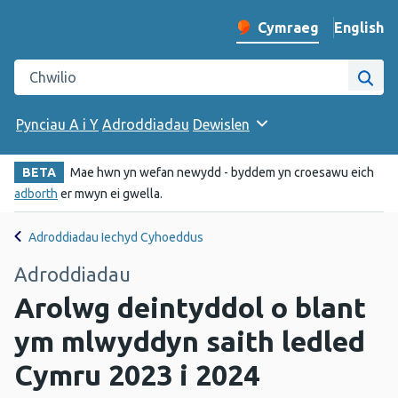
English
– Change 
Cymraeg
Newid iaith y wefan
Chwilio gwefan Iechyd Cyhoeddus Cymru
Chwi
Pynciau A i Y
Adroddiadau
Dewislen
BETA
Mae hwn yn wefan newydd - byddem yn croesawu eich
adborth
er mwyn ei gwella.
Adroddiadau Iechyd Cyhoeddus
Adroddiadau
Arolwg deintyddol o blant
ym mlwyddyn saith ledled
Cymru 2023 i 2024