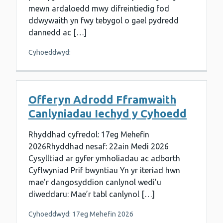
mewn ardaloedd mwy difreintiedig fod
ddwywaith yn fwy tebygol o gael pydredd
dannedd ac […]
Cyhoeddwyd:
Offeryn Adrodd Fframwaith
Canlyniadau Iechyd y Cyhoedd
Rhyddhad cyfredol: 17eg Mehefin
2026Rhyddhad nesaf: 22ain Medi 2026
Cysylltiad ar gyfer ymholiadau ac adborth
Cyflwyniad Prif bwyntiau Yn yr iteriad hwn
mae’r dangosyddion canlynol wedi’u
diweddaru: Mae’r tabl canlynol […]
Cyhoeddwyd: 17eg Mehefin 2026