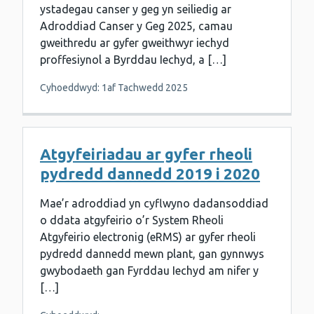
ystadegau canser y geg yn seiliedig ar
Adroddiad Canser y Geg 2025, camau
gweithredu ar gyfer gweithwyr iechyd
proffesiynol a Byrddau Iechyd, a […]
Cyhoeddwyd: 1af Tachwedd 2025
Atgyfeiriadau ar gyfer rheoli
pydredd dannedd 2019 i 2020
Mae’r adroddiad yn cyflwyno dadansoddiad
o ddata atgyfeirio o’r System Rheoli
Atgyfeirio electronig (eRMS) ar gyfer rheoli
pydredd dannedd mewn plant, gan gynnwys
gwybodaeth gan Fyrddau Iechyd am nifer y
[…]