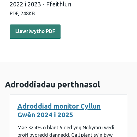
2022 i 2023 - Ffeithlun
PDF,
248KB
Llawrlwytho PDF - Arolwg deintyddol o blant blwyddyn u
Llawrlwytho PDF
Adroddiadau perthnasol
Adroddiad monitor Cyllun
Gwên 2024 i 2025
Mae 32.4% o blant 5 oed yng Nghymru wedi
profi pydredd dannedd. Gall plant sy’n byw