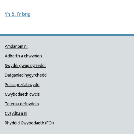
Yn ôl i'r brig
Dolenni Cymorth Iechyd Cyhoedd
Amdanom ni
Adborth a chwynion
Swyddi gwag cyfredol
Datganiad hygyrchedd
Polisi preifatrwydd
Gwybodaeth cwcis
Telerau defnyddio
Cysylltu â ni
Rhyddid Gwybodaeth (FOI)