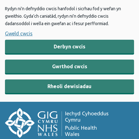
Rydyn ni’n defnyddio cwcis hanfodol i sicrhau fod y wefan yn
gweithio. Gyda’ch caniatâd, rydyn ni’n defnyddio cwcis
dadansoddol i wella ein gwefan ac i fesur perfformiad.
Gweld cwcis
Derbyn cwcis
Gwrthod cwcis
Rheoli dewisiadau