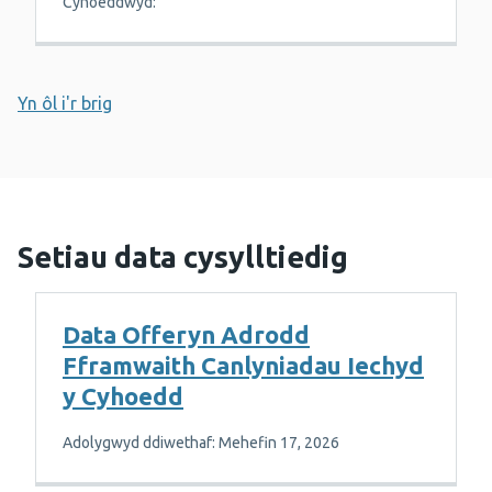
Cyhoeddwyd:
Yn ôl i'r brig
Setiau data cysylltiedig
Data Offeryn Adrodd
Fframwaith Canlyniadau Iechyd
y Cyhoedd
Adolygwyd ddiwethaf: Mehefin 17, 2026