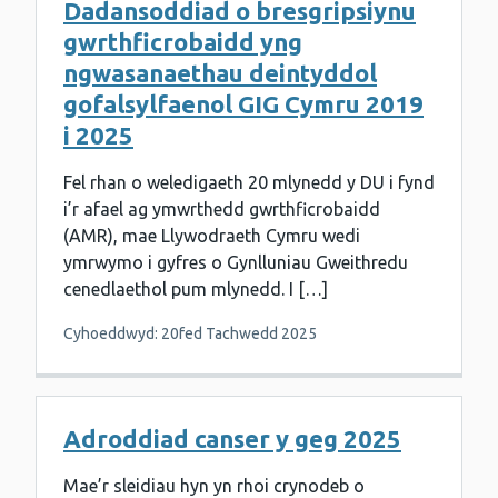
Dadansoddiad o bresgripsiynu
gwrthficrobaidd yng
ngwasanaethau deintyddol
gofalsylfaenol GIG Cymru 2019
i 2025
Fel rhan o weledigaeth 20 mlynedd y DU i fynd
i’r afael ag ymwrthedd gwrthficrobaidd
(AMR), mae Llywodraeth Cymru wedi
ymrwymo i gyfres o Gynlluniau Gweithredu
cenedlaethol pum mlynedd. I […]
Cyhoeddwyd: 20fed Tachwedd 2025
Adroddiad canser y geg 2025
Mae’r sleidiau hyn yn rhoi crynodeb o