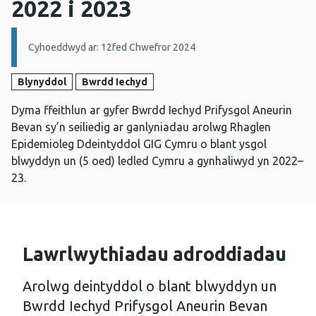
2022 i 2023
Manylion:
Cyhoeddwyd ar: 12fed Chwefror 2024
Blynyddol
Bwrdd Iechyd
Dyma ffeithlun ar gyfer Bwrdd Iechyd Prifysgol Aneurin
Bevan sy’n seiliedig ar ganlyniadau arolwg Rhaglen
Epidemioleg Ddeintyddol GIG Cymru o blant ysgol
blwyddyn un (5 oed) ledled Cymru a gynhaliwyd yn 2022–
23.
Lawrlwythiadau adroddiadau
Arolwg deintyddol o blant blwyddyn un
Bwrdd Iechyd Prifysgol Aneurin Bevan