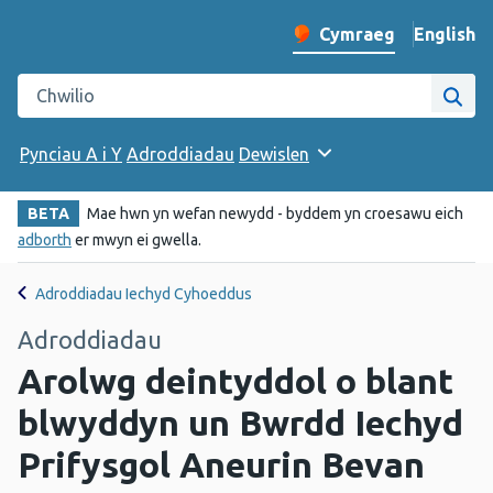
English
– Change 
Cymraeg
Newid iaith y wefan
Chwilio gwefan Iechyd Cyhoeddus Cymru
Chwi
Pynciau A i Y
Adroddiadau
Dewislen
BETA
Mae hwn yn wefan newydd - byddem yn croesawu eich
adborth
er mwyn ei gwella.
Adroddiadau Iechyd Cyhoeddus
Adroddiadau
Arolwg deintyddol o blant
blwyddyn un Bwrdd Iechyd
Prifysgol Aneurin Bevan