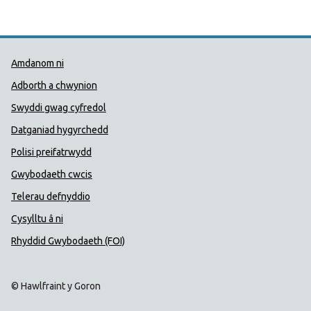
Dolenni Cymorth Iechyd Cyhoedd
Amdanom ni
Adborth a chwynion
Swyddi gwag cyfredol
Datganiad hygyrchedd
Polisi preifatrwydd
Gwybodaeth cwcis
Telerau defnyddio
Cysylltu â ni
Rhyddid Gwybodaeth (FOI)
© Hawlfraint y Goron