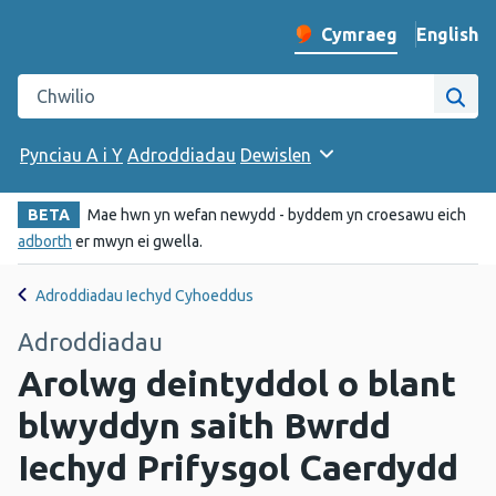
English
– Change 
Cymraeg
Newid iaith y wefan
Chwilio gwefan Iechyd Cyhoeddus Cymru
Chwi
Pynciau A i Y
Adroddiadau
Dewislen
BETA
Mae hwn yn wefan newydd - byddem yn croesawu eich
adborth
er mwyn ei gwella.
Adroddiadau Iechyd Cyhoeddus
Adroddiadau
Arolwg deintyddol o blant
blwyddyn saith Bwrdd
Iechyd Prifysgol Caerdydd