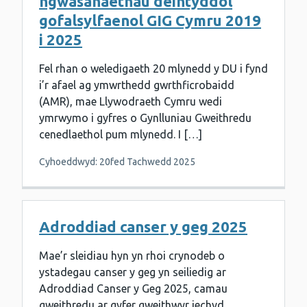
ngwasanaethau deintyddol
gofalsylfaenol GIG Cymru 2019
i 2025
Fel rhan o weledigaeth 20 mlynedd y DU i fynd
i’r afael ag ymwrthedd gwrthficrobaidd
(AMR), mae Llywodraeth Cymru wedi
ymrwymo i gyfres o Gynlluniau Gweithredu
cenedlaethol pum mlynedd. I […]
Cyhoeddwyd: 20fed Tachwedd 2025
Adroddiad canser y geg 2025
Mae’r sleidiau hyn yn rhoi crynodeb o
ystadegau canser y geg yn seiliedig ar
Adroddiad Canser y Geg 2025, camau
gweithredu ar gyfer gweithwyr iechyd