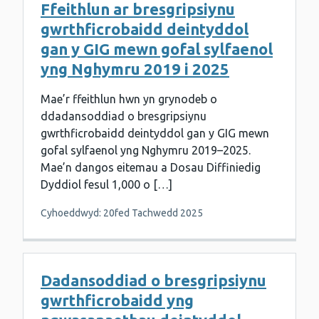
Ffeithlun ar bresgripsiynu
gwrthficrobaidd deintyddol
gan y GIG mewn gofal sylfaenol
yng Nghymru 2019 i 2025
Mae’r ffeithlun hwn yn grynodeb o
ddadansoddiad o bresgripsiynu
gwrthficrobaidd deintyddol gan y GIG mewn
gofal sylfaenol yng Nghymru 2019–2025.
Mae’n dangos eitemau a Dosau Diffiniedig
Dyddiol fesul 1,000 o […]
Cyhoeddwyd: 20fed Tachwedd 2025
Dadansoddiad o bresgripsiynu
gwrthficrobaidd yng