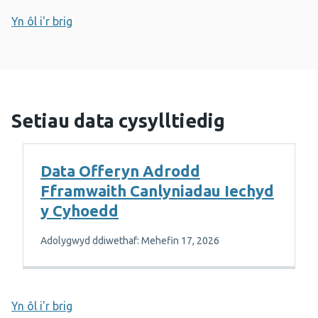
Yn ôl i'r brig
Setiau data cysylltiedig
Data Offeryn Adrodd
Fframwaith Canlyniadau Iechyd
y Cyhoedd
Adolygwyd ddiwethaf: Mehefin 17, 2026
Yn ôl i'r brig