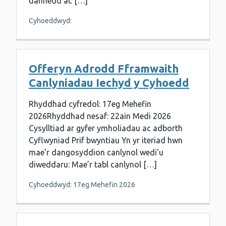
dannedd ac […]
Cyhoeddwyd:
Offeryn Adrodd Fframwaith
Canlyniadau Iechyd y Cyhoedd
Rhyddhad cyfredol: 17eg Mehefin
2026Rhyddhad nesaf: 22ain Medi 2026
Cysylltiad ar gyfer ymholiadau ac adborth
Cyflwyniad Prif bwyntiau Yn yr iteriad hwn
mae’r dangosyddion canlynol wedi’u
diweddaru: Mae’r tabl canlynol […]
Cyhoeddwyd: 17eg Mehefin 2026