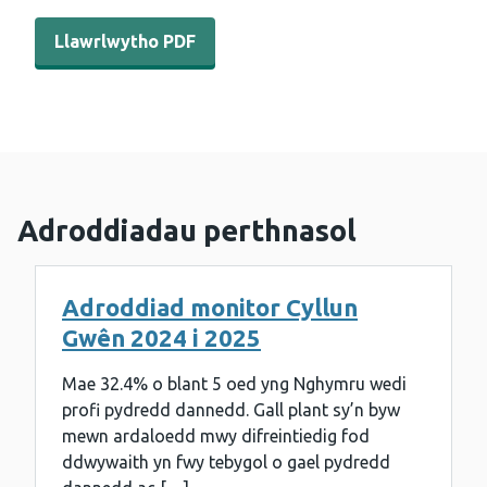
Llawrlwytho PDF - Arolwg deintyddol o blant blwyddyn sa
Llawrlwytho PDF
Adroddiadau perthnasol
Adroddiad monitor Cyllun
Gwên 2024 i 2025
Mae 32.4% o blant 5 oed yng Nghymru wedi
profi pydredd dannedd. Gall plant sy’n byw
mewn ardaloedd mwy difreintiedig fod
ddwywaith yn fwy tebygol o gael pydredd