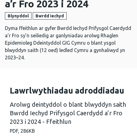
a’r Fro 2023 i 2024
Blynyddol
Bwrdd Iechyd
Dyma ffeithlun ar gyfer Bwrdd Iechyd Prifysgol Caerdydd
a’r Fro sy’n seiliedig ar ganlyniadau arolwg Rhaglen
Epidemioleg Ddeintyddol GIG Cymru o blant ysgol
blwyddyn saith (12 oed) ledled Cymru a gynhaliwyd yn
2023–24.
Lawrlwythiadau adroddiadau
Arolwg deintyddol o blant blwyddyn saith
Bwrdd Iechyd Prifysgol Caerdydd a’r Fro
2023 i 2024 - Ffeithlun
PDF,
286KB