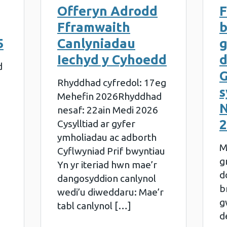
Offeryn Adrodd
F
Fframwaith
b
5
Canlyniadau
g
Iechyd y Cyhoedd
d
d
G
i
Rhyddhad cyfredol: 17eg
s
Mehefin 2026Rhyddhad
N
nesaf: 22ain Medi 2026
2
Cysylltiad ar gyfer
ymholiadau ac adborth
M
Cyflwyniad Prif bwyntiau
g
Yn yr iteriad hwn mae’r
d
dangosyddion canlynol
b
wedi’u diweddaru: Mae’r
g
tabl canlynol […]
d