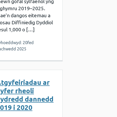
ewn gofal sylfaenol yng
ghymru 2019–2025.
ae’n dangos eitemau a
osau Diffiniedig Dyddiol
esul 1,000 o […]
yhoeddwyd: 20fed
achwedd 2025
tgyfeiriadau ar
yfer rheoli
ydredd dannedd
019 i 2020