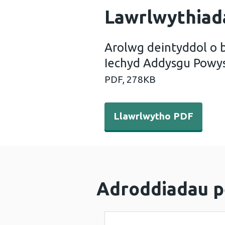
Lawrlwythiad
Arolwg deintyddol o 
Iechyd Addysgu Powys
PDF,
278KB
Llawrlwytho PDF - Arolwg d
Llawrlwytho PDF
Adroddiadau p