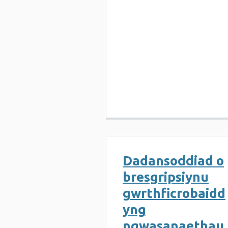
Dadansoddiad o
bresgripsiynu
gwrthficrobaidd
yng
ngwasanaethau