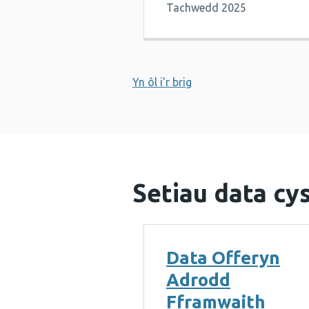
Tachwedd 2025
Yn ôl i'r brig
Setiau data cys
Data Offeryn
Adrodd
Fframwaith