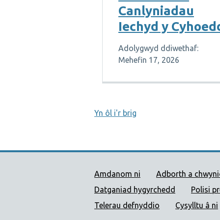
Canlyniadau
Iechyd y Cyhoed
Adolygwyd ddiwethaf:
Mehefin 17, 2026
Yn ôl i'r brig
Dolenni Cymorth Iechyd
Amdanom ni
Adborth a chwyn
Datganiad hygyrchedd
Polisi p
Telerau defnyddio
Cysylltu â ni