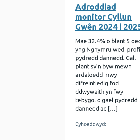
Adroddiad
monitor Cyllun
Gwên 2024 i 202
Mae 32.4% o blant 5 oe
yng Nghymru wedi prof
pydredd dannedd. Gall
plant sy’n byw mewn
ardaloedd mwy
difreintiedig fod
ddwywaith yn fwy
tebygol o gael pydredd
dannedd ac […]
Cyhoeddwyd: