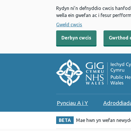
Rydyn ni’n defnyddio cwcis hanfodo
wella ein gwefan ac i fesur perfform
Gweld cwcis
Derbyn cwcis
Gwrthod 
Pynciau A i Y
Adroddiad
BETA
Mae hwn yn wefan newydd