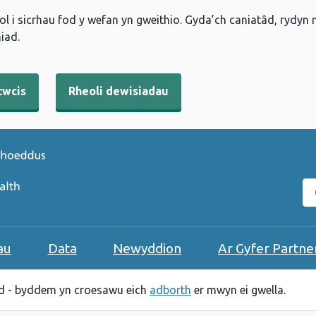
l i sicrhau fod y wefan yn gweithio. Gyda’ch caniatâd, rydyn
iad.
cwcis
Rheoli dewisiadau
C
au
Data
Newyddion
Ar Gyfer Partne
 - byddem yn croesawu eich
adborth
er mwyn ei gwella.