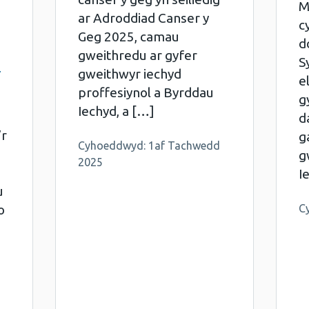
M
ar Adroddiad Canser y
c
Geg 2025, camau
d
gweithredu ar gyfer
i
S
gweithwyr iechyd
e
proffesiynol a Byrddau
g
Iechyd, a […]
d
’r
g
Cyhoeddwyd: 1af Tachwedd
g
2025
I
u
o
C