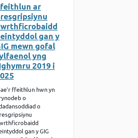
feithlun ar
resgripsiynu
wrthficrobaidd
eintyddol gan y
IG mewn gofal
ylfaenol yng
ghymru 2019 i
025
ae’r ffeithlun hwn yn
rynodeb o
dadansoddiad o
resgripsiynu
wrthficrobaidd
eintyddol gan y GIG