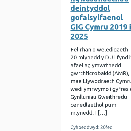
deintyddol
gofalsylfaenol
GIG Cymru 2019 
2025
Fel rhan o weledigaeth
20 mlynedd y DU i fynd i
afael ag ymwrthedd
gwrthficrobaidd (AMR),
mae Llywodraeth Cymr
wedi ymrwymo i gyfres 
Gynlluniau Gweithredu
cenedlaethol pum
mlynedd. I […]
Cyhoeddwyd: 20fed