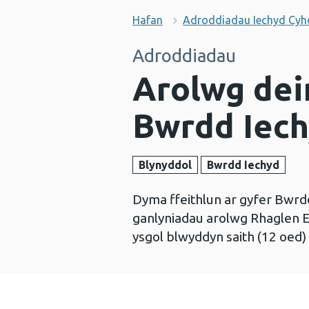
Hafan
Adroddiadau Iechyd Cy
Adroddiadau
Arolwg dei
Bwrdd Iech
Blynyddol
Bwrdd Iechyd
Dyma ffeithlun ar gyfer Bwrdd
ganlyniadau arolwg Rhaglen E
ysgol blwyddyn saith (12 oed