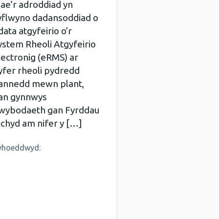
ae’r adroddiad yn
yflwyno dadansoddiad o
data atgyfeirio o’r
ystem Rheoli Atgyfeirio
lectronig (eRMS) ar
yfer rheoli pydredd
annedd mewn plant,
an gynnwys
wybodaeth gan Fyrddau
echyd am nifer y […]
yhoeddwyd: