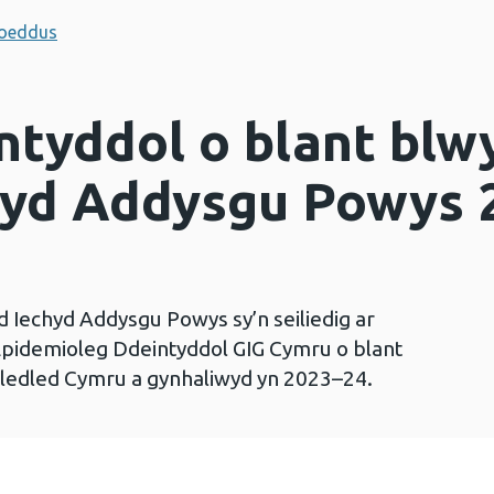
hoeddus
ntyddol o blant blw
yd Addysgu Powys 2
 Iechyd Addysgu Powys sy’n seiliedig ar
pidemioleg Ddeintyddol GIG Cymru o blant
) ledled Cymru a gynhaliwyd yn 2023–24.