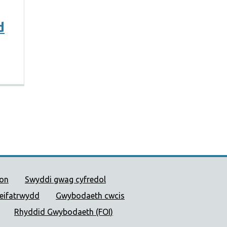
d
 Cyhoeddus Cymru
ion
Swyddi gwag cyfredol
reifatrwydd
Gwybodaeth cwcis
Rhyddid Gwybodaeth (FOI)