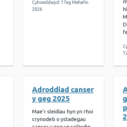
m
Cyhoeddwyd: 17eg Mehefin
N
2026
M
D
f
C
T
Adroddiad canser
A
y geg 2025
g
p
Mae’r sleidiau hyn yn rhoi
2
crynodeb o ystadegau
canser y geg yn seiliedig