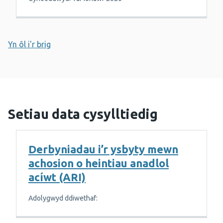
Yn ôl i'r brig
Setiau data cysylltiedig
Derbyniadau i’r ysbyty mewn
achosion o heintiau anadlol
acíwt (ARI)
Adolygwyd ddiwethaf: