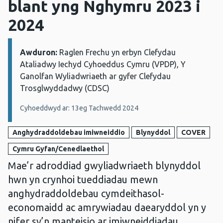
blant yng Nghymru 2023 i
2024
Awduron:
Manylion:
Raglen Frechu yn erbyn Clefydau
Ataliadwy Iechyd Cyhoeddus Cymru (VPDP), Y
Ganolfan Wyliadwriaeth ar gyfer Clefydau
Trosglwyddadwy (CDSC)
Cyhoeddwyd ar: 13eg Tachwedd 2024
Anghydraddoldebau imiwneiddio
Blynyddol
COVER
Cymru Gyfan/Cenedlaethol
Mae’r adroddiad gwyliadwriaeth blynyddol
hwn yn crynhoi tueddiadau mewn
anghydraddoldebau cymdeithasol-
economaidd ac amrywiadau daearyddol yn y
nifer sy’n manteisio ar imiwneiddiadau