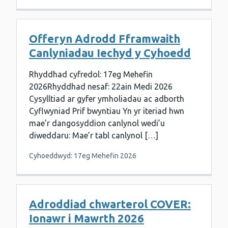
Offeryn Adrodd Fframwaith
Canlyniadau Iechyd y Cyhoedd
Rhyddhad cyfredol: 17eg Mehefin
2026Rhyddhad nesaf: 22ain Medi 2026
Cysylltiad ar gyfer ymholiadau ac adborth
Cyflwyniad Prif bwyntiau Yn yr iteriad hwn
mae’r dangosyddion canlynol wedi’u
diweddaru: Mae’r tabl canlynol […]
Cyhoeddwyd: 17eg Mehefin 2026
Adroddiad chwarterol COVER:
Ionawr i Mawrth 2026