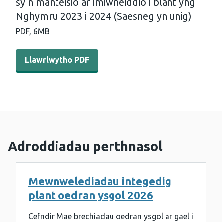
sy’n manteisio ar imiwneiddio i blant yng
Nghymru 2023 i 2024 (Saesneg yn unig)
PDF,
6MB
Llawrlwytho PDF - Anghydraddoldebau o ran canran y rha
Llawrlwytho PDF
Adroddiadau perthnasol
Mewnwelediadau integedig
plant oedran ysgol 2026
Cefndir Mae brechiadau oedran ysgol ar gael i