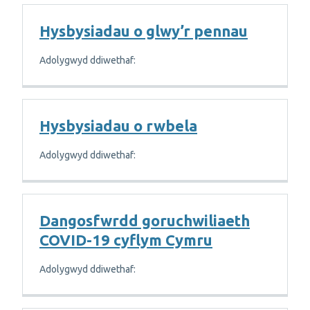
Hysbysiadau o glwy’r pennau
Adolygwyd ddiwethaf:
Hysbysiadau o rwbela
Adolygwyd ddiwethaf:
Dangosfwrdd goruchwiliaeth
COVID-19 cyflym Cymru
Adolygwyd ddiwethaf: