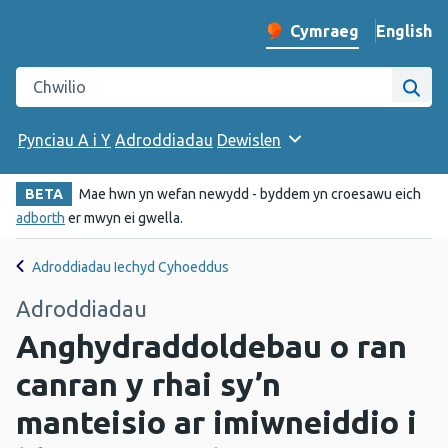
English
– Change 
Cymraeg
Newid iaith y wefan
Chwilio gwefan Iechyd Cyhoeddus Cymru
Chwi
Pynciau A i Y
Adroddiadau
Dewislen
BETA
Mae hwn yn wefan newydd - byddem yn croesawu eich
adborth
er mwyn ei gwella.
Adroddiadau Iechyd Cyhoeddus
Adroddiadau
Anghydraddoldebau o ran
canran y rhai sy’n
manteisio ar imiwneiddio i