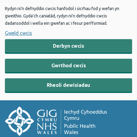
Rydyn ni’n defnyddio cwcis hanfodol i sicrhau fod y wefan yn
gweithio. Gyda’ch caniatâd, rydyn ni’n defnyddio cwcis
dadansoddol i wella ein gwefan ac i fesur perfformiad.
Gweld cwcis
Derbyn cwcis
Gwrthod cwcis
Rheoli dewisiadau