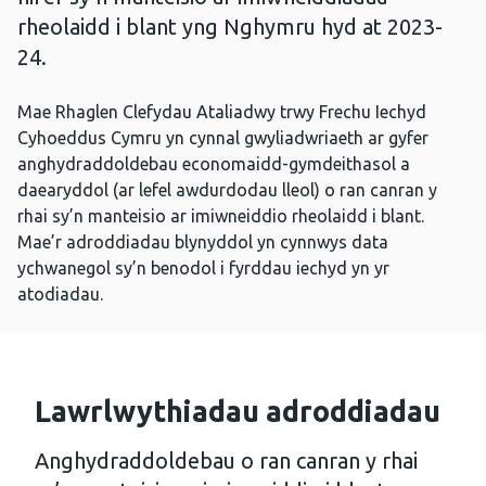
rheolaidd i blant yng Nghymru hyd at 2023-
24.
Mae Rhaglen Clefydau Ataliadwy trwy Frechu Iechyd
Cyhoeddus Cymru yn cynnal gwyliadwriaeth ar gyfer
anghydraddoldebau economaidd-gymdeithasol a
daearyddol (ar lefel awdurdodau lleol) o ran canran y
rhai sy’n manteisio ar imiwneiddio rheolaidd i blant.
Mae’r adroddiadau blynyddol yn cynnwys data
ychwanegol sy’n benodol i fyrddau iechyd yn yr
atodiadau.
Lawrlwythiadau adroddiadau
Anghydraddoldebau o ran canran y rhai