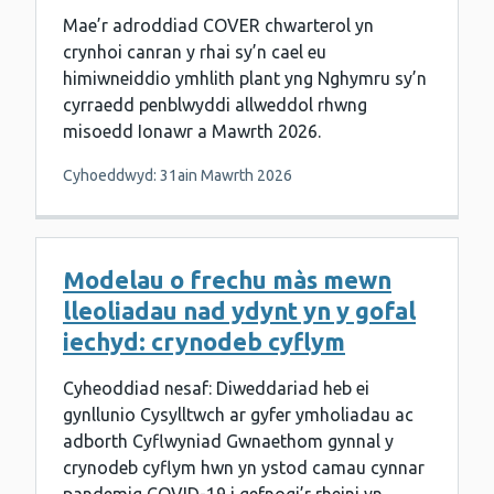
Mae’r adroddiad COVER chwarterol yn
crynhoi canran y rhai sy’n cael eu
himiwneiddio ymhlith plant yng Nghymru sy’n
cyrraedd penblwyddi allweddol rhwng
misoedd Ionawr a Mawrth 2026.
Cyhoeddwyd: 31ain Mawrth 2026
Modelau o frechu màs mewn
lleoliadau nad ydynt yn y gofal
iechyd: crynodeb cyflym
Cyheoddiad nesaf: Diweddariad heb ei
gynllunio Cysylltwch ar gyfer ymholiadau ac
adborth Cyflwyniad Gwnaethom gynnal y
crynodeb cyflym hwn yn ystod camau cynnar