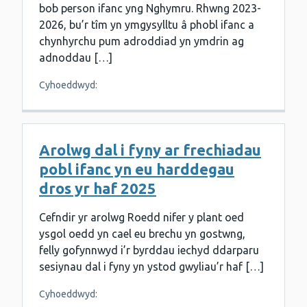
bob person ifanc yng Nghymru. Rhwng 2023-
2026, bu’r tîm yn ymgysylltu â phobl ifanc a
chynhyrchu pum adroddiad yn ymdrin ag
adnoddau […]
Cyhoeddwyd:
Arolwg dal i fyny ar frechiadau
pobl ifanc yn eu harddegau
dros yr haf 2025
Cefndir yr arolwg Roedd nifer y plant oed
ysgol oedd yn cael eu brechu yn gostwng,
felly gofynnwyd i’r byrddau iechyd ddarparu
sesiynau dal i fyny yn ystod gwyliau’r haf […]
Cyhoeddwyd: