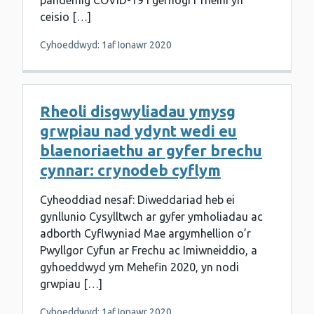
pandemig COVID-19 i gefnogi’r rheini yn
ceisio […]
Cyhoeddwyd: 1af Ionawr 2020
Rheoli disgwyliadau ymysg
grwpiau nad ydynt wedi eu
blaenoriaethu ar gyfer brechu
cynnar: crynodeb cyflym
Cyheoddiad nesaf: Diweddariad heb ei
gynllunio Cysylltwch ar gyfer ymholiadau ac
adborth Cyflwyniad Mae argymhellion o’r
Pwyllgor Cyfun ar Frechu ac Imiwneiddio, a
gyhoeddwyd ym Mehefin 2020, yn nodi
grwpiau […]
Cyhoeddwyd: 1af Ionawr 2020