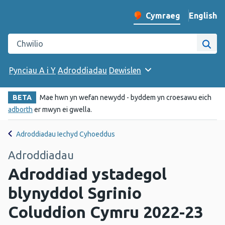
English
– Change 
Cymraeg
Newid iaith y wefan
Chwilio gwefan Iechyd Cyhoeddus Cymru
Chwi
Pynciau A i Y
Adroddiadau
Dewislen
BETA
Mae hwn yn wefan newydd - byddem yn croesawu eich
adborth
er mwyn ei gwella.
Adroddiadau Iechyd Cyhoeddus
Adroddiadau
Adroddiad ystadegol
blynyddol Sgrinio
Coluddion Cymru 2022-23