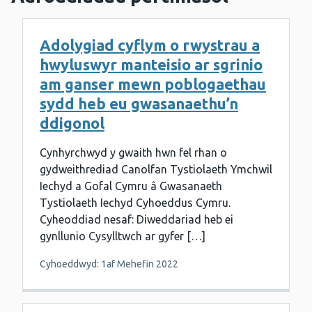
Adolygiad cyflym o rwystrau a
hwyluswyr manteisio ar sgrinio
am ganser mewn poblogaethau
sydd heb eu gwasanaethu’n
ddigonol
Cynhyrchwyd y gwaith hwn fel rhan o
gydweithrediad Canolfan Tystiolaeth Ymchwil
Iechyd a Gofal Cymru â Gwasanaeth
Tystiolaeth Iechyd Cyhoeddus Cymru.
Cyheoddiad nesaf: Diweddariad heb ei
gynllunio Cysylltwch ar gyfer […]
Cyhoeddwyd: 1af Mehefin 2022