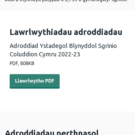
Lawrlwythiadau adroddiadau
Adroddiad Ystadegol Blynyddol Sgrinio
Coluddion Cymru 2022-23
PDF,
808KB
Llawrlwytho PDF - Adroddiad Ystadegol Blynyddol Sgri
Llawrlwytho PDF
Adroddiadau perthnasol