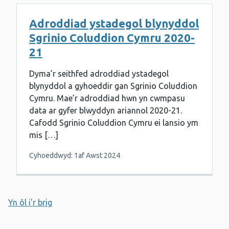
Adroddiad ystadegol blynyddol
Sgrinio Coluddion Cymru 2020-
21
Dyma’r seithfed adroddiad ystadegol
blynyddol a gyhoeddir gan Sgrinio Coluddion
Cymru. Mae’r adroddiad hwn yn cwmpasu
data ar gyfer blwyddyn ariannol 2020-21.
Cafodd Sgrinio Coluddion Cymru ei lansio ym
mis […]
Cyhoeddwyd: 1af Awst 2024
Yn ôl i'r brig