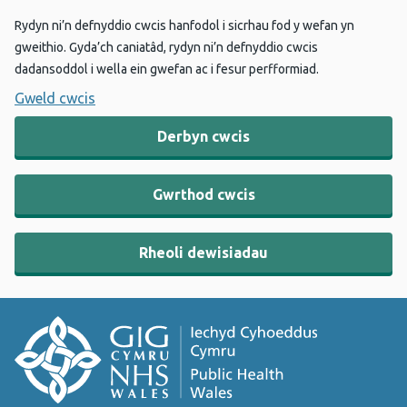
Rydyn ni’n defnyddio cwcis hanfodol i sicrhau fod y wefan yn
gweithio. Gyda’ch caniatâd, rydyn ni’n defnyddio cwcis
dadansoddol i wella ein gwefan ac i fesur perfformiad.
Gweld cwcis
Derbyn cwcis
Gwrthod cwcis
Rheoli dewisiadau