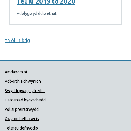
Teulu 2019 to 2020
Adolygwyd ddiwethaf:
Yn ôl i'r brig
Dolenni Cymorth Iechyd Cyhoedd
Amdanom ni
Adborth a chwynion
Swyddi gwag cyfredol
Datganiad hygyrchedd
Polisi preifatrwydd
Gwybodaeth cwcis
Telerau defnyddio