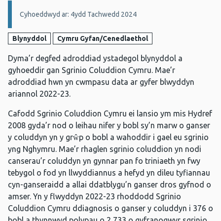
Manylion:
Cyhoeddwyd ar: 4ydd Tachwedd 2024
Blynyddol
Cymru Gyfan/Cenedlaethol
Dyma’r degfed adroddiad ystadegol blynyddol a
gyhoeddir gan Sgrinio Coluddion Cymru. Mae’r
adroddiad hwn yn cwmpasu data ar gyfer blwyddyn
ariannol 2022-23.
Cafodd Sgrinio Coluddion Cymru ei lansio ym mis Hydref
2008 gyda’r nod o leihau nifer y bobl sy’n marw o ganser
y coluddyn yn y grŵp o bobl a wahoddir i gael eu sgrinio
yng Nghymru. Mae’r rhaglen sgrinio coluddion yn nodi
canserau’r coluddyn yn gynnar pan fo triniaeth yn fwy
tebygol o fod yn llwyddiannus a hefyd yn dileu tyfiannau
cyn-ganseraidd a allai ddatblygu’n ganser dros gyfnod o
amser. Yn y flwyddyn 2022-23 rhoddodd Sgrinio
Coluddion Cymru ddiagnosis o ganser y coluddyn i 376 o
bobl a thynnwyd polypau o 2,733 o gyfranogwyr sgrinio.