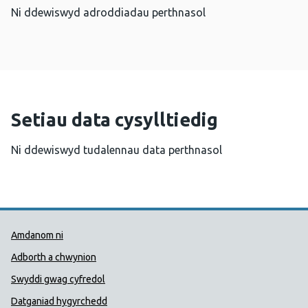
Ni ddewiswyd adroddiadau perthnasol
Setiau data cysylltiedig
Ni ddewiswyd tudalennau data perthnasol
Dolenni Cymorth Iechyd Cyhoedd
Amdanom ni
Adborth a chwynion
Swyddi gwag cyfredol
Datganiad hygyrchedd