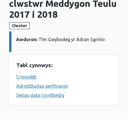
clwstwr Meddygon Teulu
2017 i 2018
Clwstwr
Awduron:
Manylion:
Tîm Gwybodeg yr Adran Sgrinio
Tabl cynnwys:
Crynodeb
Adroddiadau perthnasol
Setiau data cysylltiedig