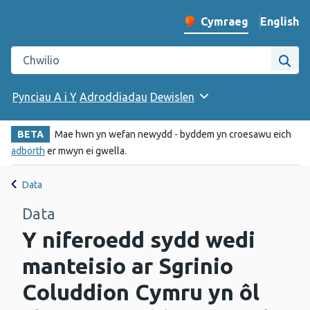
English
– Change 
Cymraeg
Newid iaith y wefan
Chwilio gwefan Iechyd Cyhoeddus Cymru
Chwi
Pynciau A i Y
Adroddiadau
Dewislen
BETA
Mae hwn yn wefan newydd - byddem yn croesawu eich
adborth
er mwyn ei gwella.
Data
Data
Y niferoedd sydd wedi
manteisio ar Sgrinio
Coluddion Cymru yn ôl