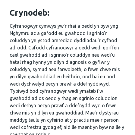
Crynodeb:
Cyfranogwyr cymwys yw'r rhai a oedd yn byw yng
Nghymru ac a gafodd eu gwahodd i sgrinio'r
coluddyn yn ystod amrediad dyddiadau'r cyfnod
adrodd. Cafodd cyfranogwyr a oedd wedi gorffen
cael gwahoddiad i sgrinio'r coluddyn neu wedi'u
hatal rhag hynny yn dilyn diagnosis o gyflwr y
coluddyn, symud neu farwolaeth, o fewn chwe mis
yn dilyn gwahoddiad eu heithrio, ond bai eu bod
wedi dychwelyd pecyn prawf a ddefnyddiwyd.
Tybiwyd bod cyfranogwyr wedi ymateb i'w
gwahoddiad os oedd y rhaglen sgrinio coluddion
wedi derbyn pecyn prawf a ddefnyddiwyd o fewn
chwe mis yn dilyn eu gwahoddiad. Mae'r clystyrau
meddyg teulu yn cyfeirio at y practis mae'r person
wedi cofrestru gydag ef, nid lle maent yn byw na lle y
cawsant eu sgrinio.