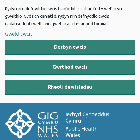
Rydyn ni’n defnyddio cwcis hanfodol i sicrhau fod y wefan yn
gweithio. Gyda’ch caniatâd, rydyn ni’n defnyddio cwcis
dadansoddol i wella ein gwefan ac i fesur perfformiad.
Gweld cwcis
Derbyn cwcis
Gwrthod cwcis
Rheoli dewisiadau