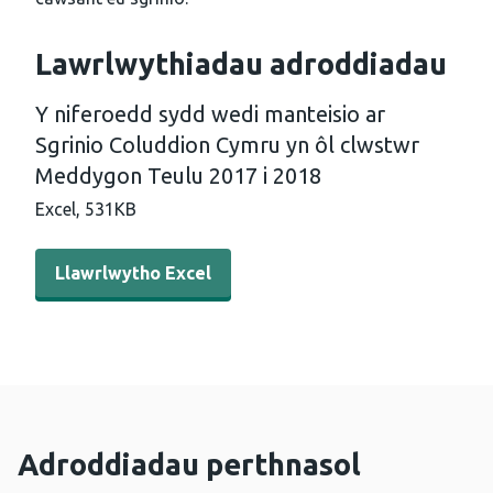
Lawrlwythiadau adroddiadau
Y niferoedd sydd wedi manteisio ar
Sgrinio Coluddion Cymru yn ôl clwstwr
Meddygon Teulu 2017 i 2018
Excel,
531KB
Llawrlwytho Excel - Y niferoedd sydd wedi manteisio ar
Llawrlwytho Excel
Adroddiadau perthnasol