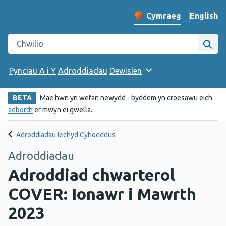
English
– Change 
Cymraeg
Newid iaith y wefan
Chwilio gwefan Iechyd Cyhoeddus Cymru
Chwi
Pynciau A i Y
Adroddiadau
Dewislen
BETA
Mae hwn yn wefan newydd - byddem yn croesawu eich
adborth
er mwyn ei gwella.
Adroddiadau Iechyd Cyhoeddus
Adroddiadau
Adroddiad chwarterol
COVER: Ionawr i Mawrth
2023