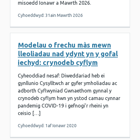
misoedd Ionawr a Mawrth 2026.
Cyhoeddwyd: 31ain Mawrth 2026
Modelau o frechu màs mewn
lleoliadau nad ydynt yn y gofal
iechyd: crynodeb cyflym
Cyheoddiad nesaf: Diweddariad heb ei
gynllunio Cysylltwch ar gyfer ymholiadau ac
adborth Cyflwyniad Gwnaethom gynnal y
crynodeb cyflym hwn yn ystod camau cynnar
pandemig COVID-19 i gefnogi’r rheini yn
ceisio […]
Cyhoeddwyd: 1af Ionawr 2020