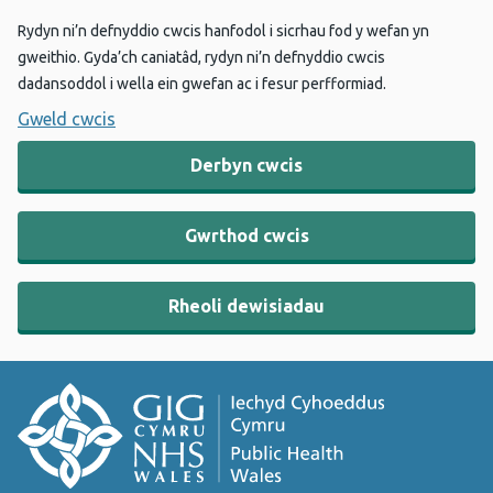
Rydyn ni’n defnyddio cwcis hanfodol i sicrhau fod y wefan yn
gweithio. Gyda’ch caniatâd, rydyn ni’n defnyddio cwcis
dadansoddol i wella ein gwefan ac i fesur perfformiad.
Gweld cwcis
Derbyn cwcis
Gwrthod cwcis
Rheoli dewisiadau