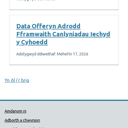
Data Offeryn Adrodd
Fframwaith Canlyniadau Iechyd
y Cyhoedd
Adolygwyd ddiwethaf: Mehefin 17, 2026
Yn ôl i'r brig
Dolenni Cymorth Iechyd Cyhoedd
Amdanom ni
Adborth a chwynion