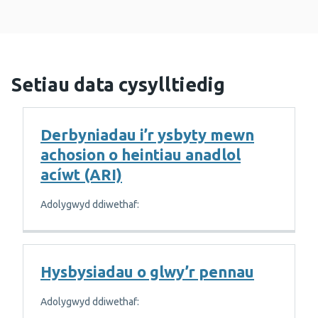
Setiau data cysylltiedig
Derbyniadau i’r ysbyty mewn
achosion o heintiau anadlol
acíwt (ARI)
Adolygwyd ddiwethaf:
Hysbysiadau o glwy’r pennau
Adolygwyd ddiwethaf: