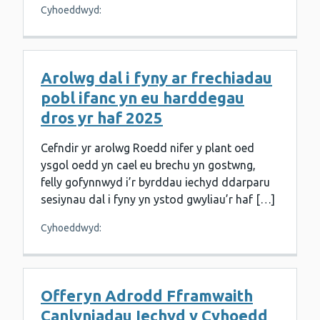
Cyhoeddwyd:
Arolwg dal i fyny ar frechiadau
pobl ifanc yn eu harddegau
dros yr haf 2025
Cefndir yr arolwg Roedd nifer y plant oed
ysgol oedd yn cael eu brechu yn gostwng,
felly gofynnwyd i’r byrddau iechyd ddarparu
sesiynau dal i fyny yn ystod gwyliau’r haf […]
Cyhoeddwyd:
Offeryn Adrodd Fframwaith
Canlyniadau Iechyd y Cyhoedd