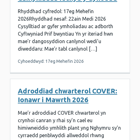
Rhyddhad cyfredol: 17eg Mehefin
2026Rhyddhad nesaf: 22ain Medi 2026
Cysylltiad ar gyfer ymholiadau ac adborth
Cyflwyniad Prif bwyntiau Yn yr iteriad hwn
mae’r dangosyddion canlynol wedi’u
diweddaru: Mae’r tabl canlynol […]
Cyhoeddwyd: 17eg Mehefin 2026
Adroddiad chwarterol COVER:
Ionawr i Mawrth 2026
Mae’r adroddiad COVER chwarterol yn
crynhoi canran y rhai sy’n cael eu
himiwneiddio ymhlith plant yng Nghymru sy’n
cyrraedd penblwyddi allweddol rhwng