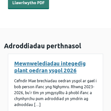
Llawrlwytho PDF
Adroddiadau perthnasol
Mewnwelediadau integedig
plant oedran ysgol 2026
Cefndir Mae brechiadau oedran ysgol ar gael i
bob person ifanc yng Nghymru. Rhwng 2023-
2026, bu’r tîm yn ymgysylltu â phobl ifanc a
chynhyrchu pum adroddiad yn ymdrin ag
adnoddau […]