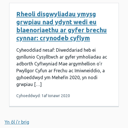
Rheoli disgwyliadau ymysg
grwpiau nad ydynt wedi eu
blaenoriaethu ar gyfer brechu
cynnar: crynodeb cyflym
Cyheoddiad nesaf: Diweddariad heb ei
gynllunio Cysylltwch ar gyfer ymholiadau ac
adborth Cyflwyniad Mae argymhellion o’r
Pwyllgor Cyfun ar Frechu ac Imiwneiddio, a
gyhoeddwyd ym Mehefin 2020, yn nodi
grwpiau […]
Cyhoeddwyd: 1af Ionawr 2020
Yn ôl i'r brig