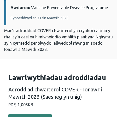
Awduron:
Manylion:
Vaccine Preventable Disease Programme
Cyhoeddwyd ar: 31ain Mawrth 2023
Mae’r adroddiad COVER chwarterol yn crynhoi canran y
rhai sy’n cael eu himiwneiddio ymhlith plant yng Nghymru
sy’n cyrraedd penblwyddi allweddol rhwng misoedd
Ionawr a Mawrth 2023.
Lawrlwythiadau adroddiadau
Adroddiad chwarterol COVER - Ionawr i
Mawrth 2023 (Saesneg yn unig)
PDF,
1,005KB
Llawrlwytho PDF - Adroddiad chwarterol COVER - Ionawr