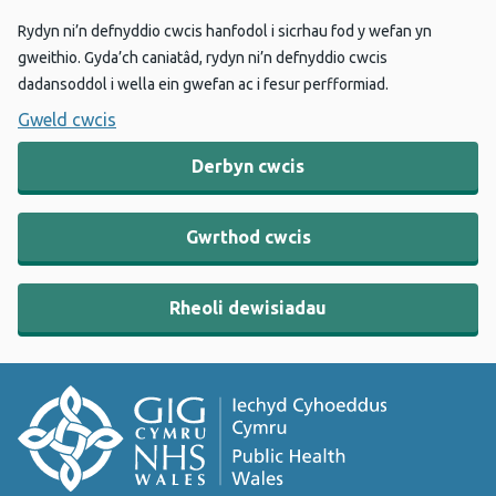
Rydyn ni’n defnyddio cwcis hanfodol i sicrhau fod y wefan yn
gweithio. Gyda’ch caniatâd, rydyn ni’n defnyddio cwcis
dadansoddol i wella ein gwefan ac i fesur perfformiad.
Gweld cwcis
Derbyn cwcis
Gwrthod cwcis
Rheoli dewisiadau