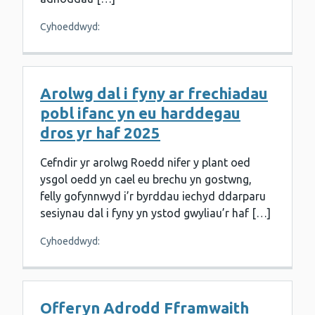
Cyhoeddwyd:
Arolwg dal i fyny ar frechiadau
pobl ifanc yn eu harddegau
dros yr haf 2025
Cefndir yr arolwg Roedd nifer y plant oed
ysgol oedd yn cael eu brechu yn gostwng,
felly gofynnwyd i’r byrddau iechyd ddarparu
sesiynau dal i fyny yn ystod gwyliau’r haf […]
Cyhoeddwyd:
Offeryn Adrodd Fframwaith