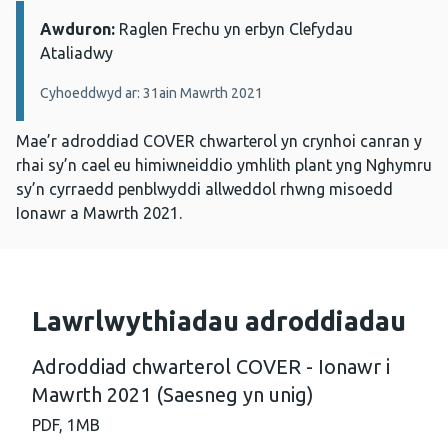
Awduron:
Manylion:
Raglen Frechu yn erbyn Clefydau
Ataliadwy
Cyhoeddwyd ar: 31ain Mawrth 2021
Mae’r adroddiad COVER chwarterol yn crynhoi canran y
rhai sy’n cael eu himiwneiddio ymhlith plant yng Nghymru
sy’n cyrraedd penblwyddi allweddol rhwng misoedd
Ionawr a Mawrth 2021.
Lawrlwythiadau adroddiadau
Adroddiad chwarterol COVER - Ionawr i
Mawrth 2021 (Saesneg yn unig)
PDF,
1MB