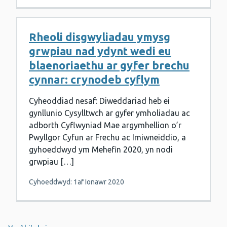
Rheoli disgwyliadau ymysg
grwpiau nad ydynt wedi eu
blaenoriaethu ar gyfer brechu
cynnar: crynodeb cyflym
Cyheoddiad nesaf: Diweddariad heb ei
gynllunio Cysylltwch ar gyfer ymholiadau ac
adborth Cyflwyniad Mae argymhellion o’r
Pwyllgor Cyfun ar Frechu ac Imiwneiddio, a
gyhoeddwyd ym Mehefin 2020, yn nodi
grwpiau […]
Cyhoeddwyd: 1af Ionawr 2020