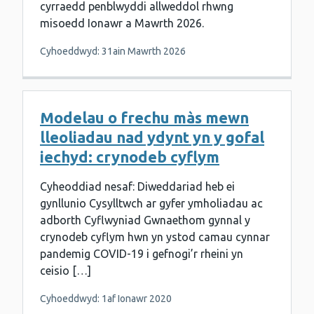
cyrraedd penblwyddi allweddol rhwng
misoedd Ionawr a Mawrth 2026.
Cyhoeddwyd: 31ain Mawrth 2026
Modelau o frechu màs mewn
lleoliadau nad ydynt yn y gofal
iechyd: crynodeb cyflym
Cyheoddiad nesaf: Diweddariad heb ei
gynllunio Cysylltwch ar gyfer ymholiadau ac
adborth Cyflwyniad Gwnaethom gynnal y
crynodeb cyflym hwn yn ystod camau cynnar
pandemig COVID-19 i gefnogi’r rheini yn
ceisio […]
Cyhoeddwyd: 1af Ionawr 2020