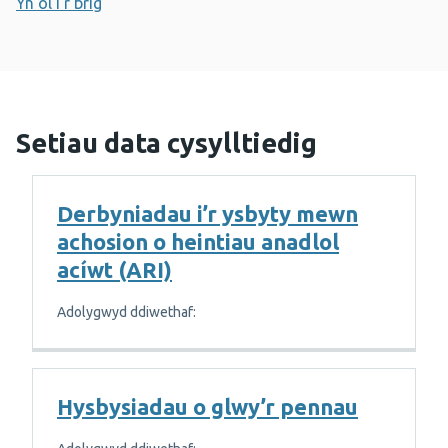
Yn ôl i'r brig
Setiau data cysylltiedig
Derbyniadau i’r ysbyty mewn
achosion o heintiau anadlol
acíwt (ARI)
Adolygwyd ddiwethaf:
Hysbysiadau o glwy’r pennau