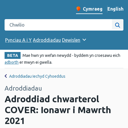
English
– Change 
Cymraeg
Newid iaith y wefan
Chwilio gwefan Iechyd Cyhoeddus Cymru
Chwi
Pynciau A i Y
Adroddiadau
Dewislen
BETA
Mae hwn yn wefan newydd - byddem yn croesawu eich
adborth
er mwyn ei gwella.
Adroddiadau Iechyd Cyhoeddus
Adroddiadau
Adroddiad chwarterol
COVER: Ionawr i Mawrth
2021