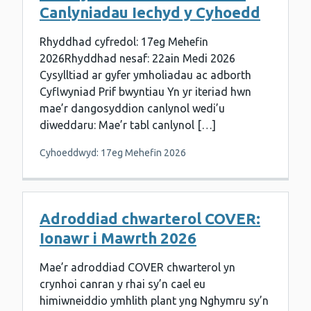
Canlyniadau Iechyd y Cyhoedd
Rhyddhad cyfredol: 17eg Mehefin
2026Rhyddhad nesaf: 22ain Medi 2026
Cysylltiad ar gyfer ymholiadau ac adborth
Cyflwyniad Prif bwyntiau Yn yr iteriad hwn
mae’r dangosyddion canlynol wedi’u
diweddaru: Mae’r tabl canlynol […]
Cyhoeddwyd: 17eg Mehefin 2026
Adroddiad chwarterol COVER:
Ionawr i Mawrth 2026
Mae’r adroddiad COVER chwarterol yn
crynhoi canran y rhai sy’n cael eu
himiwneiddio ymhlith plant yng Nghymru sy’n