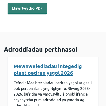
Llawrlwytho PDF - Adroddiad chwarterol COVER - Ionawr
Llawrlwytho PDF
Adroddiadau perthnasol
Mewnwelediadau integedig
plant oedran ysgol 2026
Cefndir Mae brechiadau oedran ysgol ar gael i
bob person ifanc yng Nghymru. Rhwng 2023-
2026, bu’r tîm yn ymgysylltu â phobl ifanc a
chynhyrchu pum adroddiad yn ymdrin ag
adnoddau […]