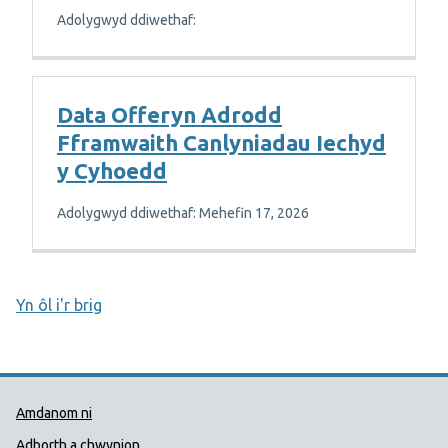
Adolygwyd ddiwethaf:
Data Offeryn Adrodd
Fframwaith Canlyniadau Iechyd
y Cyhoedd
Adolygwyd ddiwethaf: Mehefin 17, 2026
Yn ôl i'r brig
Dolenni Cymorth Iechyd Cyhoedd
Amdanom ni
Adborth a chwynion