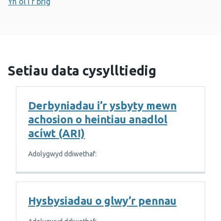
Yn ôl i'r brig
Setiau data cysylltiedig
Derbyniadau i’r ysbyty mewn
achosion o heintiau anadlol
acíwt (ARI)
Adolygwyd ddiwethaf:
Hysbysiadau o glwy’r pennau