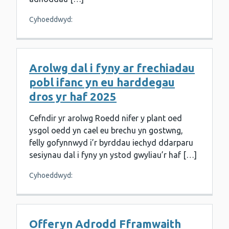
Cyhoeddwyd:
Arolwg dal i fyny ar frechiadau
pobl ifanc yn eu harddegau
dros yr haf 2025
Cefndir yr arolwg Roedd nifer y plant oed
ysgol oedd yn cael eu brechu yn gostwng,
felly gofynnwyd i’r byrddau iechyd ddarparu
sesiynau dal i fyny yn ystod gwyliau’r haf […]
Cyhoeddwyd:
Offeryn Adrodd Fframwaith