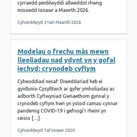
cyrraedd penblwyddi allweddol rhwng
misoedd Ionawr a Mawrth 2026.
Cyhoeddwyd: 31ain Mawrth 2026
Modelau o frechu màs mewn
lleoliadau nad ydynt yn y gofal
iechyd: crynodeb cyflym
Cyheoddiad nesaf: Diweddariad heb ei
gynllunio Cysylltwch ar gyfer ymholiadau ac
adborth Cyflwyniad Gwnaethom gynnal y
crynodeb cyflym hwn yn ystod camau cynnar
pandemig COVID-19 i gefnogi’r rheini yn
ceisio […]
Cyhoeddwyd: 1af Ionawr 2020