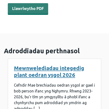
Llawrlwytho PDF - Adroddiad chwarterol COVER - Ionawr
Llawrlwytho PDF
Adroddiadau perthnasol
Mewnwelediadau integedig
plant oedran ysgol 2026
Cefndir Mae brechiadau oedran ysgol ar gael i
bob person ifanc yng Nghymru. Rhwng 2023-
2026, bu’r tîm yn ymgysylltu â phobl ifanc a
chynhyrchu pum adroddiad yn ymdrin ag
adnoddau […]