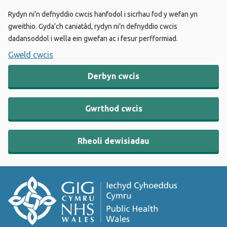
Rydyn ni’n defnyddio cwcis hanfodol i sicrhau fod y wefan yn
gweithio. Gyda’ch caniatâd, rydyn ni’n defnyddio cwcis
dadansoddol i wella ein gwefan ac i fesur perfformiad.
Gweld cwcis
Derbyn cwcis
Gwrthod cwcis
Rheoli dewisiadau