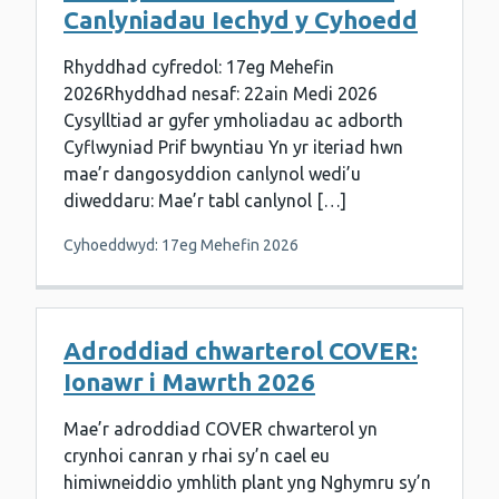
Canlyniadau Iechyd y Cyhoedd
Rhyddhad cyfredol: 17eg Mehefin
2026Rhyddhad nesaf: 22ain Medi 2026
Cysylltiad ar gyfer ymholiadau ac adborth
Cyflwyniad Prif bwyntiau Yn yr iteriad hwn
mae’r dangosyddion canlynol wedi’u
diweddaru: Mae’r tabl canlynol […]
Cyhoeddwyd: 17eg Mehefin 2026
Adroddiad chwarterol COVER:
Ionawr i Mawrth 2026
Mae’r adroddiad COVER chwarterol yn
crynhoi canran y rhai sy’n cael eu
himiwneiddio ymhlith plant yng Nghymru sy’n