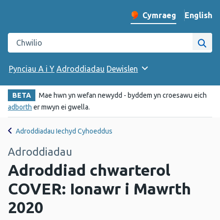
English
– Change 
Cymraeg
Newid iaith y wefan
Chwilio gwefan Iechyd Cyhoeddus Cymru
Chwi
Pynciau A i Y
Adroddiadau
Dewislen
BETA
Mae hwn yn wefan newydd - byddem yn croesawu eich
adborth
er mwyn ei gwella.
Adroddiadau Iechyd Cyhoeddus
Adroddiadau
Adroddiad chwarterol
COVER: Ionawr i Mawrth
2020