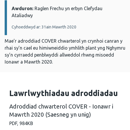
Awduron:
Manylion:
Raglen Frechu yn erbyn Clefydau
Ataliadwy
Cyhoeddwyd ar: 31ain Mawrth 2020
Mae’r adroddiad COVER chwarterol yn crynhoi canran y
rhai sy’n cael eu himiwneiddio ymhlith plant yng Nghymru
sy’n cyrraedd penblwyddi allweddol rhwng misoedd
Ionawr a Mawrth 2020.
Lawrlwythiadau adroddiadau
Adroddiad chwarterol COVER - Ionawr i
Mawrth 2020 (Saesneg yn unig)
PDF,
984KB