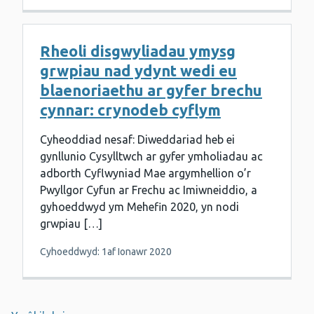
Rheoli disgwyliadau ymysg
grwpiau nad ydynt wedi eu
blaenoriaethu ar gyfer brechu
cynnar: crynodeb cyflym
Cyheoddiad nesaf: Diweddariad heb ei
gynllunio Cysylltwch ar gyfer ymholiadau ac
adborth Cyflwyniad Mae argymhellion o’r
Pwyllgor Cyfun ar Frechu ac Imiwneiddio, a
gyhoeddwyd ym Mehefin 2020, yn nodi
grwpiau […]
Cyhoeddwyd: 1af Ionawr 2020