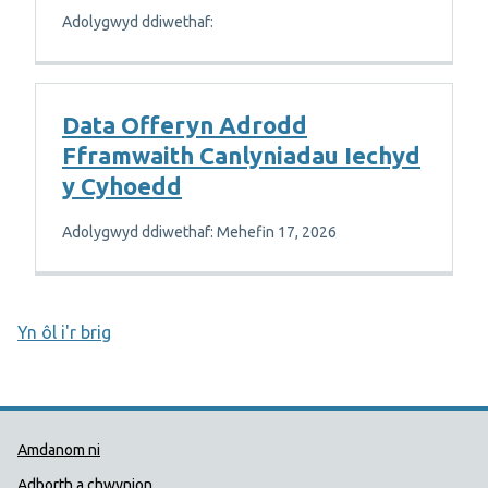
Adolygwyd ddiwethaf:
Data Offeryn Adrodd
Fframwaith Canlyniadau Iechyd
y Cyhoedd
Adolygwyd ddiwethaf: Mehefin 17, 2026
Yn ôl i'r brig
Dolenni Cymorth Iechyd Cyhoedd
Amdanom ni
Adborth a chwynion