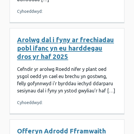
Cyhoeddwyd:
Arolwg dal i fyny ar frechiadau
pobl ifanc yn eu harddegau
dros yr haf 2025
Cefndir yr arolwg Roedd nifer y plant oed
ysgol oedd yn cael eu brechu yn gostwng,
felly gofynnwyd i’r byrddau iechyd ddarparu
sesiynau dal i fyny yn ystod gwyliau’r haf […]
Cyhoeddwyd:
Offeryn Adrodd Fframwaith