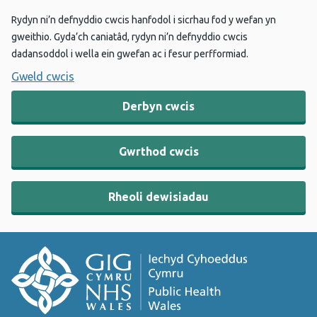
Rydyn ni’n defnyddio cwcis hanfodol i sicrhau fod y wefan yn
gweithio. Gyda’ch caniatâd, rydyn ni’n defnyddio cwcis
dadansoddol i wella ein gwefan ac i fesur perfformiad.
Gweld cwcis
Derbyn cwcis
Gwrthod cwcis
Rheoli dewisiadau