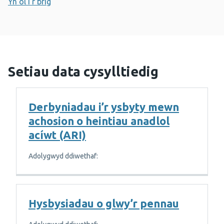
Yn ôl i'r brig
Setiau data cysylltiedig
Derbyniadau i’r ysbyty mewn
achosion o heintiau anadlol
acíwt (ARI)
Adolygwyd ddiwethaf:
Hysbysiadau o glwy’r pennau