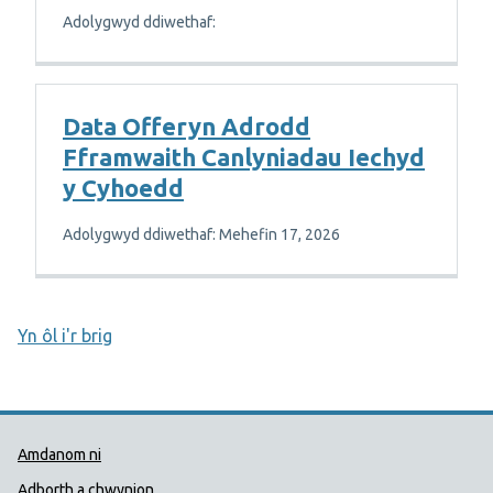
Adolygwyd ddiwethaf:
Data Offeryn Adrodd
Fframwaith Canlyniadau Iechyd
y Cyhoedd
Adolygwyd ddiwethaf: Mehefin 17, 2026
Yn ôl i'r brig
Dolenni Cymorth Iechyd Cyhoedd
Amdanom ni
Adborth a chwynion