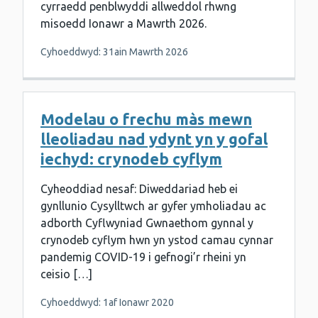
cyrraedd penblwyddi allweddol rhwng
misoedd Ionawr a Mawrth 2026.
Cyhoeddwyd: 31ain Mawrth 2026
Modelau o frechu màs mewn
lleoliadau nad ydynt yn y gofal
iechyd: crynodeb cyflym
Cyheoddiad nesaf: Diweddariad heb ei
gynllunio Cysylltwch ar gyfer ymholiadau ac
adborth Cyflwyniad Gwnaethom gynnal y
crynodeb cyflym hwn yn ystod camau cynnar
pandemig COVID-19 i gefnogi’r rheini yn
ceisio […]
Cyhoeddwyd: 1af Ionawr 2020