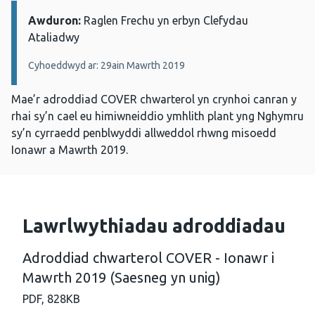
Awduron:
Manylion:
Raglen Frechu yn erbyn Clefydau
Ataliadwy
Cyhoeddwyd ar: 29ain Mawrth 2019
Mae’r adroddiad COVER chwarterol yn crynhoi canran y
rhai sy’n cael eu himiwneiddio ymhlith plant yng Nghymru
sy’n cyrraedd penblwyddi allweddol rhwng misoedd
Ionawr a Mawrth 2019.
Lawrlwythiadau adroddiadau
Adroddiad chwarterol COVER - Ionawr i
Mawrth 2019 (Saesneg yn unig)
PDF,
828KB