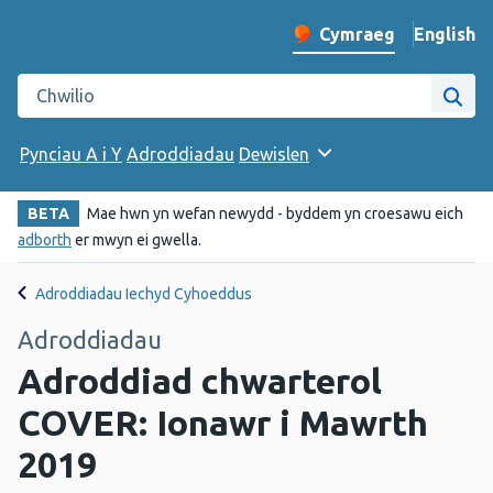
English
– Change 
Cymraeg
Newid iaith y wefan
Chwilio gwefan Iechyd Cyhoeddus Cymru
Chwi
Pynciau A i Y
Adroddiadau
Dewislen
BETA
Mae hwn yn wefan newydd - byddem yn croesawu eich
adborth
er mwyn ei gwella.
Adroddiadau Iechyd Cyhoeddus
Adroddiadau
Adroddiad chwarterol
COVER: Ionawr i Mawrth
2019