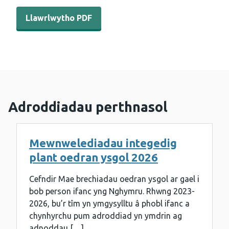
Llawrlwytho PDF - Adroddiad chwarterol COVER - Ionawr
Llawrlwytho PDF
Adroddiadau perthnasol
Mewnwelediadau integedig
plant oedran ysgol 2026
Cefndir Mae brechiadau oedran ysgol ar gael i
bob person ifanc yng Nghymru. Rhwng 2023-
2026, bu’r tîm yn ymgysylltu â phobl ifanc a
chynhyrchu pum adroddiad yn ymdrin ag
adnoddau […]