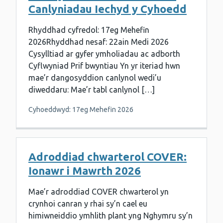
Canlyniadau Iechyd y Cyhoedd
Rhyddhad cyfredol: 17eg Mehefin
2026Rhyddhad nesaf: 22ain Medi 2026
Cysylltiad ar gyfer ymholiadau ac adborth
Cyflwyniad Prif bwyntiau Yn yr iteriad hwn
mae’r dangosyddion canlynol wedi’u
diweddaru: Mae’r tabl canlynol […]
Cyhoeddwyd: 17eg Mehefin 2026
Adroddiad chwarterol COVER:
Ionawr i Mawrth 2026
Mae’r adroddiad COVER chwarterol yn
crynhoi canran y rhai sy’n cael eu
himiwneiddio ymhlith plant yng Nghymru sy’n