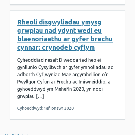
Rheoli disgwyliadau ymysg
grwpiau nad ydynt wedi eu
blaenoriaethu ar gyfer brechu
cynnar: crynodeb cyflym
Cyheoddiad nesaf: Diweddariad heb ei
gynllunio Cysylltwch ar gyfer ymholiadau ac
adborth Cyflwyniad Mae argymhellion o’r
Pwyllgor Cyfun ar Frechu ac Imiwneiddio, a
gyhoeddwyd ym Mehefin 2020, yn nodi
grwpiau […]
Cyhoeddwyd: 1af Ionawr 2020