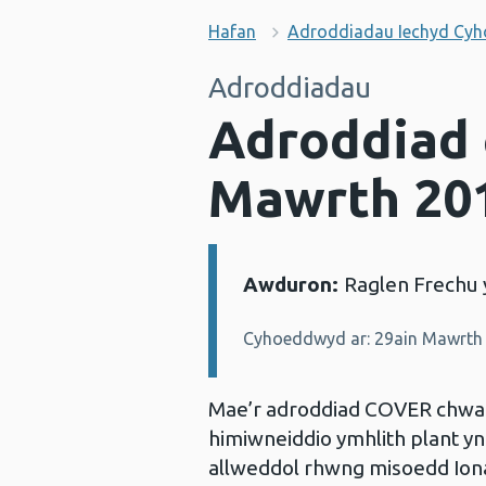
Hafan
Adroddiadau Iechyd Cy
Adroddiadau
Adroddiad 
Mawrth 20
Awduron:
Raglen Frechu 
Manylion:
Cyhoeddwyd ar: 29ain Mawrth
Mae’r adroddiad COVER chwarte
himiwneiddio ymhlith plant y
allweddol rhwng misoedd Ion