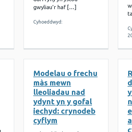
w
gwyliau’r haf […]
t
Cyhoeddwyd:
C
2
Modelau o frechu
R
màs mewn
d
lleoliadau nad
y
ydynt yn y gofal
n
iechyd: crynodeb
e
cyflym
a
c
u