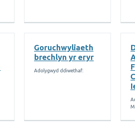
Goruchwyliaeth
D
brechlyn yr eryr
m
F
Adolygwyd ddiwethaf:
C
I
A
M