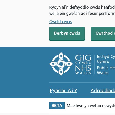
Rydyn ni’n defnyddio cwcis hanfodo
wella ein gwefan ac i fesur perfform
Gweld cwcis
Derbyn cwcis
Gwrthod 
Pynciau A i Y
Adroddiad
BETA
Mae hwn yn wefan newydd