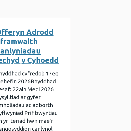
fferyn Adrodd
framwaith
anlyniadau
echyd y Cyhoedd
hyddhad cyfredol: 17eg
ehefin 2026Rhyddhad
esaf: 22ain Medi 2026
ysylltiad ar gyfer
mholiadau ac adborth
yflwyniad Prif bwyntiau
n yr iteriad hwn mae’r
angosyddion canlynol