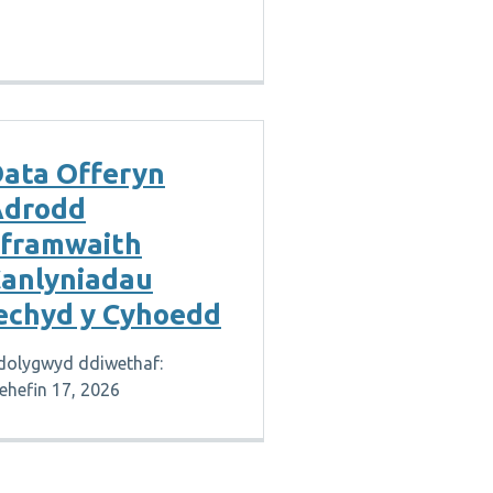
ata Offeryn
Adrodd
framwaith
anlyniadau
echyd y Cyhoedd
dolygwyd ddiwethaf:
ehefin 17, 2026