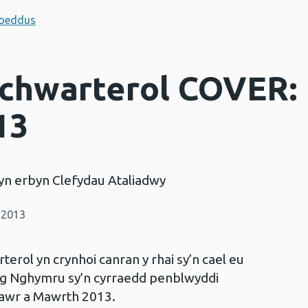
hoeddus
chwarterol COVER: 
13
yn erbyn Clefydau Ataliadwy
 2013
rol yn crynhoi canran y rhai sy’n cael eu
ng Nghymru sy’n cyrraedd penblwyddi
awr a Mawrth 2013.