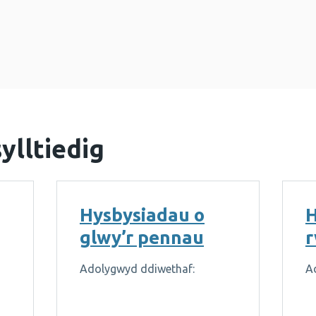
ylltiedig
Hysbysiadau o
H
glwy’r pennau
r
Adolygwyd ddiwethaf:
A