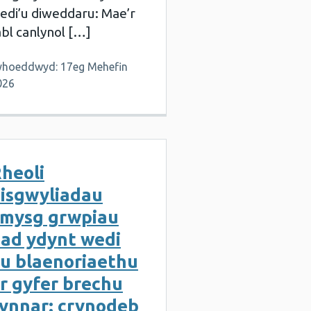
edi’u diweddaru: Mae’r
abl canlynol […]
yhoeddwyd: 17eg Mehefin
026
heoli
isgwyliadau
mysg grwpiau
ad ydynt wedi
u blaenoriaethu
r gyfer brechu
ynnar: crynodeb