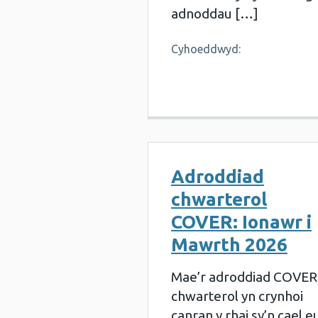
adnoddau […]
Cyhoeddwyd:
Adroddiad
chwarterol
COVER: Ionawr i
Mawrth 2026
Mae’r adroddiad COVER
chwarterol yn crynhoi
canran y rhai sy’n cael e