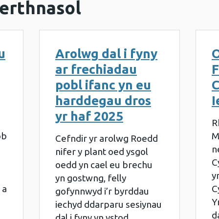
erthnasol
u
Arolwg dal i fyny
O
ar frechiadau
F
pobl ifanc yn eu
C
harddegau dros
I
yr haf 2025
R
ob
M
Cefndir yr arolwg Roedd
n
nifer y plant oed ysgol
C
oedd yn cael eu brechu
y
yn gostwng, felly
 a
C
gofynnwyd i’r byrddau
Y
iechyd ddarparu sesiynau
d
dal i fyny yn ystod