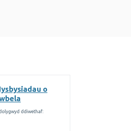
ysbysiadau o
wbela
dolygwyd ddiwethaf: