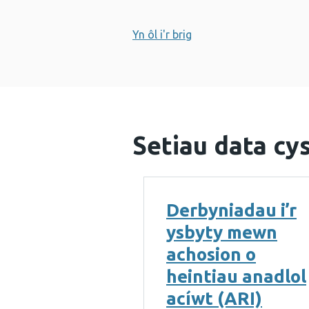
Yn ôl i'r brig
Setiau data cys
Derbyniadau i’r
ysbyty mewn
achosion o
heintiau anadlol
acíwt (ARI)