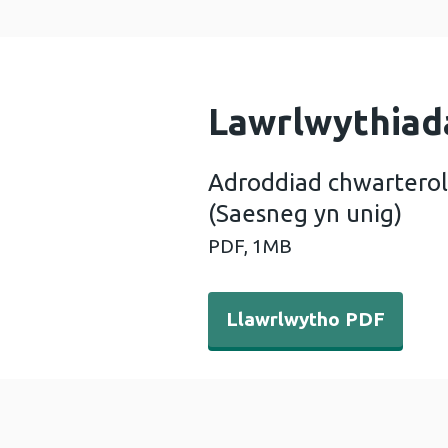
Lawrlwythiad
Adroddiad chwarterol
(Saesneg yn unig)
PDF,
1MB
Llawrlwytho PDF - Adroddi
Llawrlwytho PDF