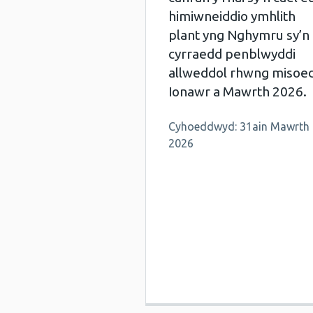
himiwneiddio ymhlith
plant yng Nghymru sy’n
cyrraedd penblwyddi
allweddol rhwng misoe
Ionawr a Mawrth 2026.
Cyhoeddwyd: 31ain Mawrth
2026