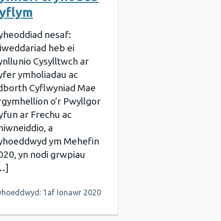
yflym
yheoddiad nesaf:
iweddariad heb ei
ynllunio Cysylltwch ar
yfer ymholiadau ac
dborth Cyflwyniad Mae
rgymhellion o’r Pwyllgor
yfun ar Frechu ac
miwneiddio, a
yhoeddwyd ym Mehefin
020, yn nodi grwpiau
…]
yhoeddwyd: 1af Ionawr 2020