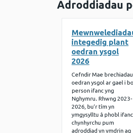
Adroddiadau p
Mewnwelediada
integedig plant
oedran ysgol
2026
Cefndir Mae brechiadau
oedran ysgol ar gael i b
person ifanc yng
Nghymru. Rhwng 2023-
2026, bu’r tîm yn
ymgysylltu â phobl ifanc
chynhyrchu pum
adroddiad yn ymdrin ag