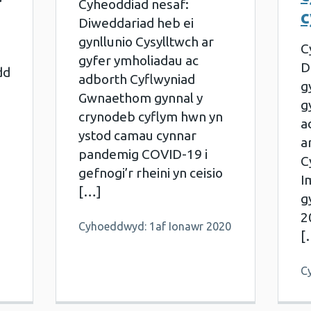
Cyheoddiad nesaf:
c
Diweddariad heb ei
gynllunio Cysylltwch ar
C
gyfer ymholiadau ac
D
dd
adborth Cyflwyniad
g
Gwnaethom gynnal y
g
crynodeb cyflym hwn yn
a
ystod camau cynnar
a
pandemig COVID-19 i
C
gefnogi’r rheini yn ceisio
I
[…]
g
2
Cyhoeddwyd: 1af Ionawr 2020
[
C