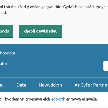
l i sicrhau fod y wefan yn gweithio. Gyda’ch caniatâd, rydyn
iad.
cwcis
Rheoli dewisiadau
C
au
Data
Newyddion
Ar Gyfer Partne
 - byddem yn croesawu eich
adborth
er mwyn ei gwella.