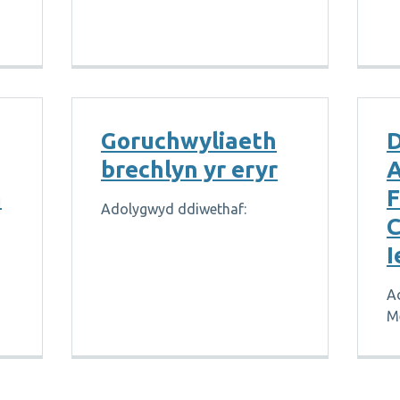
Goruchwyliaeth
D
brechlyn yr eryr
m
F
Adolygwyd ddiwethaf:
C
I
A
M