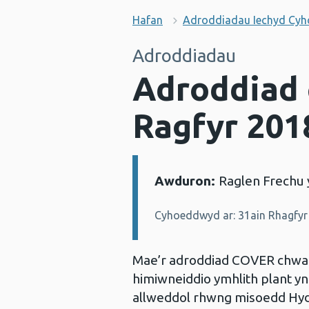
Hafan
Adroddiadau Iechyd Cy
Adroddiadau
Adroddiad 
Ragfyr 201
Awduron:
Raglen Frechu 
Manylion:
Cyhoeddwyd ar: 31ain Rhagfyr
Mae’r adroddiad COVER chwarte
himiwneiddio ymhlith plant y
allweddol rhwng misoedd Hyd