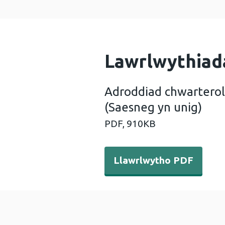
Lawrlwythiad
Adroddiad chwarterol
(Saesneg yn unig)
PDF,
910KB
Llawrlwytho PDF - Adroddia
Llawrlwytho PDF