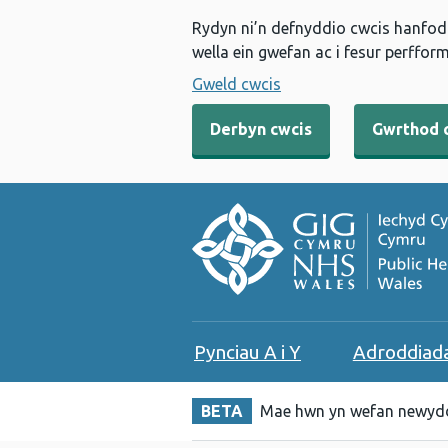
Rydyn ni’n defnyddio cwcis hanfodo
wella ein gwefan ac i fesur perfform
Gweld cwcis
Derbyn cwcis
Gwrthod 
Pynciau A i Y
Adroddiad
BETA
Mae hwn yn wefan newydd