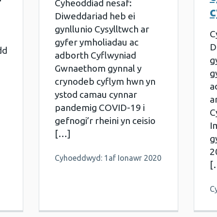
Cyheoddiad nesaf:
c
Diweddariad heb ei
gynllunio Cysylltwch ar
C
gyfer ymholiadau ac
D
dd
adborth Cyflwyniad
g
Gwnaethom gynnal y
g
crynodeb cyflym hwn yn
a
ystod camau cynnar
a
pandemig COVID-19 i
C
gefnogi’r rheini yn ceisio
I
[…]
g
2
Cyhoeddwyd: 1af Ionawr 2020
[
C