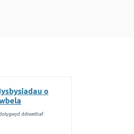
ysbysiadau o
wbela
dolygwyd ddiwethaf: