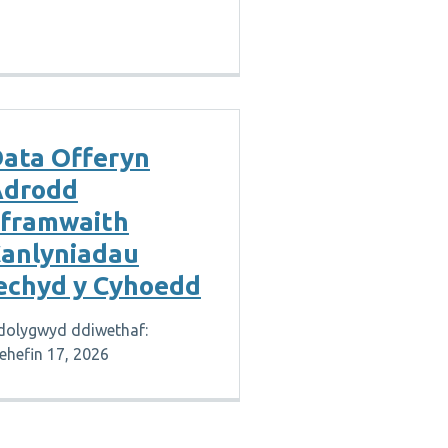
ata Offeryn
Adrodd
framwaith
anlyniadau
echyd y Cyhoedd
dolygwyd ddiwethaf:
ehefin 17, 2026