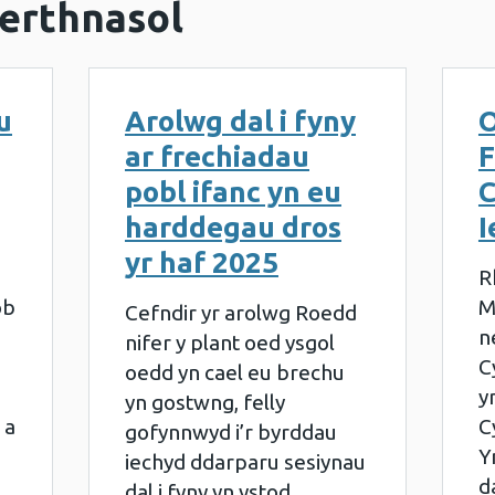
erthnasol
u
Arolwg dal i fyny
O
ar frechiadau
F
pobl ifanc yn eu
C
harddegau dros
I
yr haf 2025
R
ob
M
Cefndir yr arolwg Roedd
n
nifer y plant oed ysgol
C
oedd yn cael eu brechu
y
yn gostwng, felly
 a
C
gofynnwyd i’r byrddau
Y
iechyd ddarparu sesiynau
d
dal i fyny yn ystod