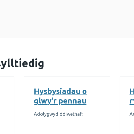
ylltiedig
Hysbysiadau o
H
glwy’r pennau
r
Adolygwyd ddiwethaf:
A