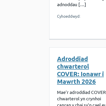
adnoddau […]
Cyhoeddwyd:
Adroddiad
chwarterol
COVER: Ionawr i
Mawrth 2026
Mae’r adroddiad COVER
chwarterol yn crynhoi
canran y rhai sy’n cael e