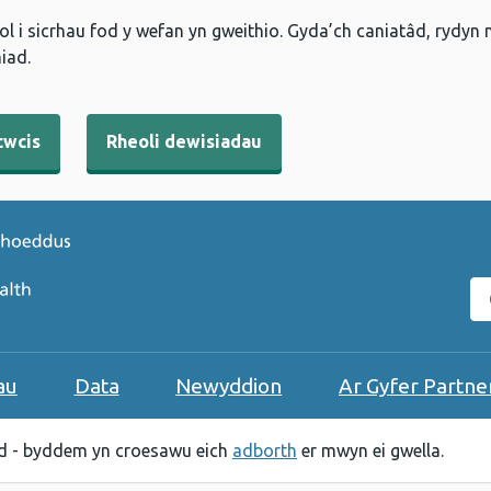
l i sicrhau fod y wefan yn gweithio. Gyda’ch caniatâd, rydyn
iad.
cwcis
Rheoli dewisiadau
C
au
Data
Newyddion
Ar Gyfer Partne
 - byddem yn croesawu eich
adborth
er mwyn ei gwella.