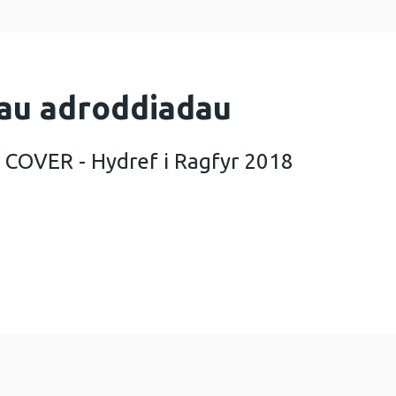
au adroddiadau
 COVER - Hydref i Ragfyr 2018
d chwarterol COVER - Hydref i Ragfyr 2018 (Saesne