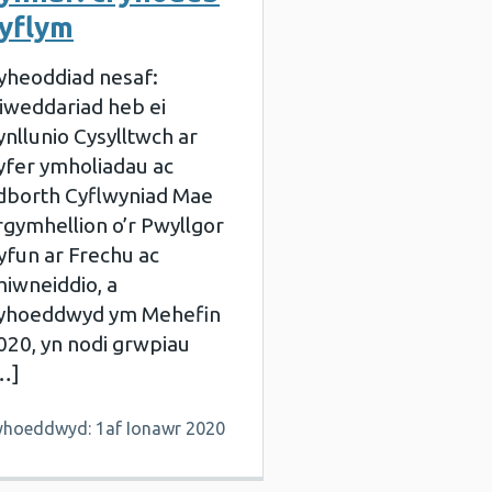
yflym
yheoddiad nesaf:
iweddariad heb ei
ynllunio Cysylltwch ar
yfer ymholiadau ac
dborth Cyflwyniad Mae
rgymhellion o’r Pwyllgor
yfun ar Frechu ac
miwneiddio, a
yhoeddwyd ym Mehefin
020, yn nodi grwpiau
…]
yhoeddwyd: 1af Ionawr 2020