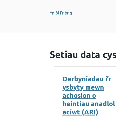
Yn ôl i'r brig
Setiau data cys
Derbyniadau i’r
ysbyty mewn
achosion o
heintiau anadlol
acíwt (ARI)