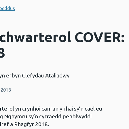
hoeddus
chwarterol COVER: 
8
yn erbyn Clefydau Ataliadwy
 2018
rol yn crynhoi canran y rhai sy’n cael eu
ng Nghymru sy’n cyrraedd penblwyddi
ref a Rhagfyr 2018.