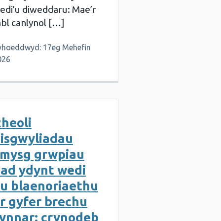
edi’u diweddaru: Mae’r
abl canlynol […]
yhoeddwyd: 17eg Mehefin
026
heoli
isgwyliadau
mysg grwpiau
ad ydynt wedi
u blaenoriaethu
r gyfer brechu
ynnar: crynodeb