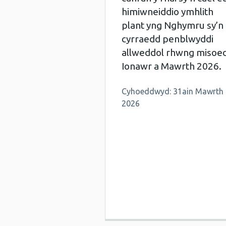
himiwneiddio ymhlith
plant yng Nghymru sy’n
cyrraedd penblwyddi
allweddol rhwng misoe
Ionawr a Mawrth 2026.
Cyhoeddwyd: 31ain Mawrth
2026