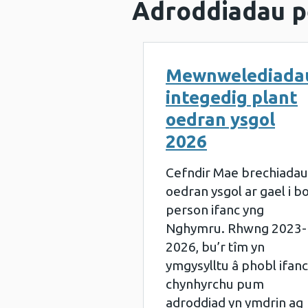
Adroddiadau p
Mewnwelediada
integedig plant
oedran ysgol
2026
Cefndir Mae brechiadau
oedran ysgol ar gael i b
person ifanc yng
Nghymru. Rhwng 2023-
2026, bu’r tîm yn
ymgysylltu â phobl ifanc
chynhyrchu pum
adroddiad yn ymdrin ag