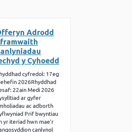
fferyn Adrodd
framwaith
anlyniadau
echyd y Cyhoedd
hyddhad cyfredol: 17eg
ehefin 2026Rhyddhad
esaf: 22ain Medi 2026
ysylltiad ar gyfer
mholiadau ac adborth
yflwyniad Prif bwyntiau
n yr iteriad hwn mae’r
angosyddion canlynol