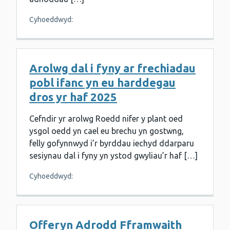
Cyhoeddwyd:
Arolwg dal i fyny ar frechiadau
pobl ifanc yn eu harddegau
dros yr haf 2025
Cefndir yr arolwg Roedd nifer y plant oed
ysgol oedd yn cael eu brechu yn gostwng,
felly gofynnwyd i’r byrddau iechyd ddarparu
sesiynau dal i fyny yn ystod gwyliau’r haf […]
Cyhoeddwyd:
Offeryn Adrodd Fframwaith