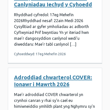
Canlyniadau Iechyd y Cyhoedd
Rhyddhad cyfredol: 17eg Mehefin
2026Rhyddhad nesaf: 22ain Medi 2026
Cysylltiad ar gyfer ymholiadau ac adborth
Cyflwyniad Prif bwyntiau Yn yr iteriad hwn
mae’r dangosyddion canlynol wedi’u
diweddaru: Mae’r tabl canlynol […]
Cyhoeddwyd: 17eg Mehefin 2026
Adroddiad chwarterol COVER:
Ionawr i Mawrth 2026
Mae’r adroddiad COVER chwarterol yn
crynhoi canran y rhai sy’n cael eu
himiwneiddio ymhlith plant yng Nghymru sy’n