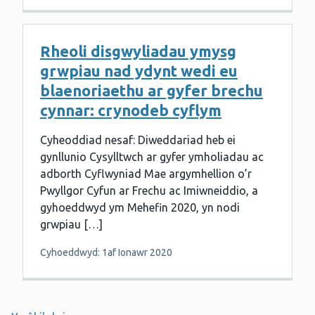
Rheoli disgwyliadau ymysg
grwpiau nad ydynt wedi eu
blaenoriaethu ar gyfer brechu
cynnar: crynodeb cyflym
Cyheoddiad nesaf: Diweddariad heb ei
gynllunio Cysylltwch ar gyfer ymholiadau ac
adborth Cyflwyniad Mae argymhellion o’r
Pwyllgor Cyfun ar Frechu ac Imiwneiddio, a
gyhoeddwyd ym Mehefin 2020, yn nodi
grwpiau […]
Cyhoeddwyd: 1af Ionawr 2020