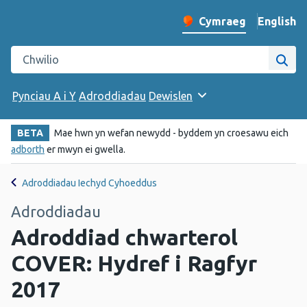
English
– Change 
Cymraeg
Newid iaith y wefan
Chwilio gwefan Iechyd Cyhoeddus Cymru
Chwi
Pynciau A i Y
Adroddiadau
Dewislen
BETA
Mae hwn yn wefan newydd - byddem yn croesawu eich
adborth
er mwyn ei gwella.
Adroddiadau Iechyd Cyhoeddus
Adroddiadau
Adroddiad chwarterol
COVER: Hydref i Ragfyr
2017