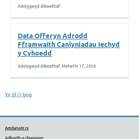
Adolygwyd ddiwethaf:
Data Offeryn Adrodd
Fframwaith Canlyniadau Iechyd
y Cyhoedd
Adolygwyd ddiwethaf: Mehefin 17, 2026
Yn ôl i'r brig
Dolenni Cymorth Iechyd Cyhoedd
Amdanom ni
Adborth a chwynion