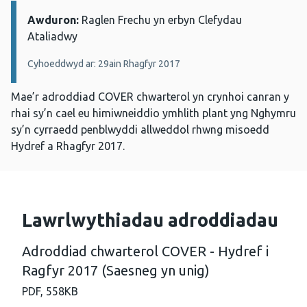
Awduron:
Manylion:
Raglen Frechu yn erbyn Clefydau
Ataliadwy
Cyhoeddwyd ar: 29ain Rhagfyr 2017
Mae’r adroddiad COVER chwarterol yn crynhoi canran y
rhai sy’n cael eu himiwneiddio ymhlith plant yng Nghymru
sy’n cyrraedd penblwyddi allweddol rhwng misoedd
Hydref a Rhagfyr 2017.
Lawrlwythiadau adroddiadau
Adroddiad chwarterol COVER - Hydref i
Ragfyr 2017 (Saesneg yn unig)
PDF,
558KB