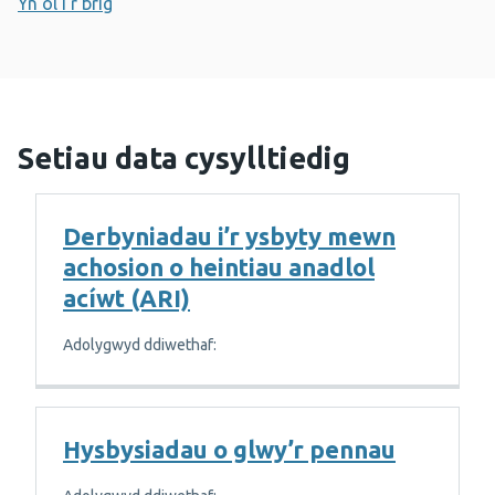
Yn ôl i'r brig
Setiau data cysylltiedig
Derbyniadau i’r ysbyty mewn
achosion o heintiau anadlol
acíwt (ARI)
Adolygwyd ddiwethaf:
Hysbysiadau o glwy’r pennau