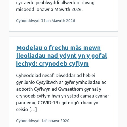
cyrraedd penblwyddi allweddol rhwng
misoedd Ionawr a Mawrth 2026.
Cyhoeddwyd: 31ain Mawrth 2026
Modelau o frechu màs mewn
lleoliadau nad ydynt yn y gofal
iechyd: crynodeb cyflym
Cyheoddiad nesaf: Diweddariad heb ei
gynllunio Cysylltwch ar gyfer ymholiadau ac
adborth Cyflwyniad Gwnaethom gynnal y
crynodeb cyflym hwn yn ystod camau cynnar
pandemig COVID-19 i gefnogi’r rheini yn
ceisio […]
Cyhoeddwyd: 1af Ionawr 2020