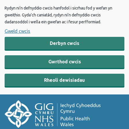
Rydyn ni’n defnyddio cwcis hanfodol i sicrhau fod y wefan yn
gweithio. Gyda’ch caniatâd, rydyn ni’n defnyddio cwcis
dadansoddol i wella ein gwefan ac i fesur perfformiad.
Gweld cwcis
Derbyn cwcis
Gwrthod cwcis
Rheoli dewisiadau