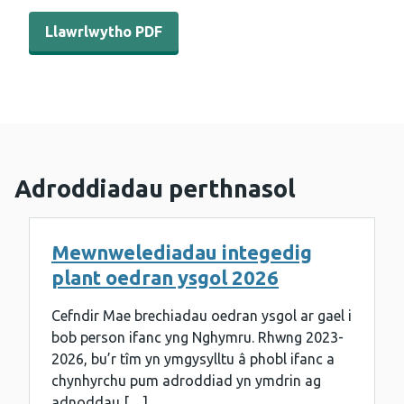
Llawrlwytho PDF - Adroddiad chwarterol COVER - Hydref
Llawrlwytho PDF
Adroddiadau perthnasol
Mewnwelediadau integedig
plant oedran ysgol 2026
Cefndir Mae brechiadau oedran ysgol ar gael i
bob person ifanc yng Nghymru. Rhwng 2023-
2026, bu’r tîm yn ymgysylltu â phobl ifanc a
chynhyrchu pum adroddiad yn ymdrin ag
adnoddau […]