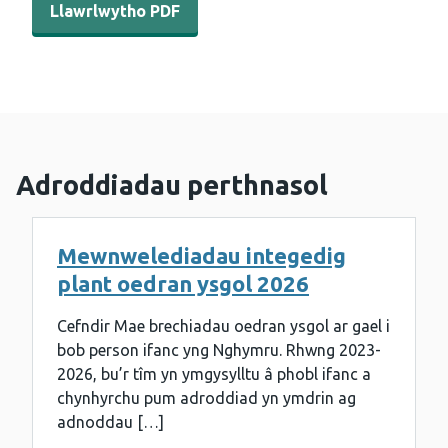
Llawrlwytho PDF
Adroddiadau perthnasol
Mewnwelediadau integedig
plant oedran ysgol 2026
Cefndir Mae brechiadau oedran ysgol ar gael i
bob person ifanc yng Nghymru. Rhwng 2023-
2026, bu’r tîm yn ymgysylltu â phobl ifanc a
chynhyrchu pum adroddiad yn ymdrin ag
adnoddau […]