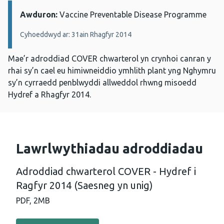
Awduron:
Manylion:
Vaccine Preventable Disease Programme
Cyhoeddwyd ar: 31ain Rhagfyr 2014
Mae’r adroddiad COVER chwarterol yn crynhoi canran y
rhai sy’n cael eu himiwneiddio ymhlith plant yng Nghymru
sy’n cyrraedd penblwyddi allweddol rhwng misoedd
Hydref a Rhagfyr 2014.
Lawrlwythiadau adroddiadau
Adroddiad chwarterol COVER - Hydref i
Ragfyr 2014 (Saesneg yn unig)
PDF,
2MB
Llawrlwytho PDF - Adroddiad chwarterol COVER - Hydref