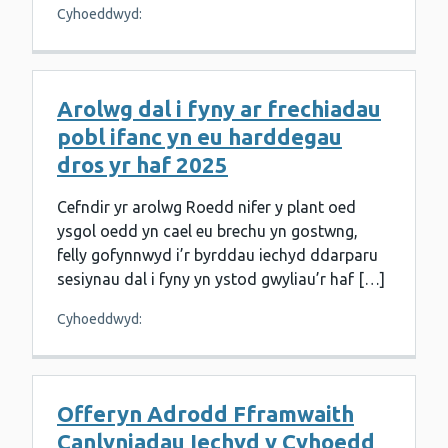
Cyhoeddwyd:
Arolwg dal i fyny ar frechiadau
pobl ifanc yn eu harddegau
dros yr haf 2025
Cefndir yr arolwg Roedd nifer y plant oed
ysgol oedd yn cael eu brechu yn gostwng,
felly gofynnwyd i’r byrddau iechyd ddarparu
sesiynau dal i fyny yn ystod gwyliau’r haf […]
Cyhoeddwyd:
Offeryn Adrodd Fframwaith
Canlyniadau Iechyd y Cyhoedd