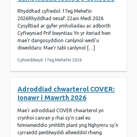
Rhyddhad cyfredol: 17eg Mehefin
2026Rhyddhad nesaf: 22ain Medi 2026
Cysylltiad ar gyfer ymholiadau ac adborth
Cyflwyniad Prif bwyntiau Yn yr iteriad hwn
mae’r dangosyddion canlynol wedi’u
diweddaru: Mae’r tabl canlynol […]
Cyhoeddwyd: 17eg Mehefin 2026
Adroddiad chwarterol COVER:
Ionawr i Mawrth 2026
Mae’r adroddiad COVER chwarterol yn
crynhoi canran y rhai sy’n cael eu
himiwneiddio ymhlith plant yng Nghymru sy’n
cyrraedd penblwyddi allweddol rhwng