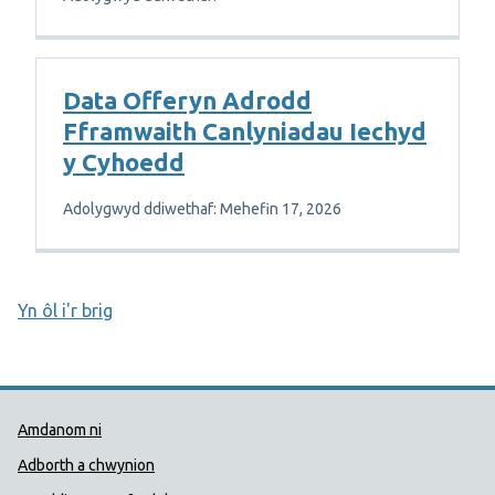
Data Offeryn Adrodd
Fframwaith Canlyniadau Iechyd
y Cyhoedd
Adolygwyd ddiwethaf: Mehefin 17, 2026
Yn ôl i'r brig
Dolenni Cymorth Iechyd Cyhoedd
Amdanom ni
Adborth a chwynion