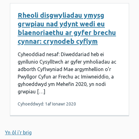
Rheoli disgwyliadau ymysg
grwpiau nad ydynt wedi eu
blaenoriaethu ar gyfer brechu
cynnar: crynodeb cyflym
Cyheoddiad nesaf: Diweddariad heb ei
gynllunio Cysylltwch ar gyfer ymholiadau ac
adborth Cyflwyniad Mae argymhellion o’r
Pwyllgor Cyfun ar Frechu ac Imiwneiddio, a
gyhoeddwyd ym Mehefin 2020, yn nodi
grwpiau […]
Cyhoeddwyd: 1af Ionawr 2020
Yn ôl i'r brig