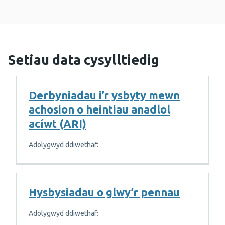
Setiau data cysylltiedig
Derbyniadau i’r ysbyty mewn
achosion o heintiau anadlol
acíwt (ARI)
Adolygwyd ddiwethaf:
Hysbysiadau o glwy’r pennau
Adolygwyd ddiwethaf: