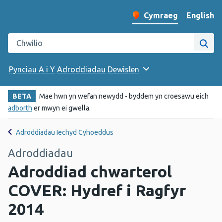
English
– Change 
Cymraeg
Newid iaith y wefan
Chwilio gwefan Iechyd Cyhoeddus Cymru
Chwi
Pynciau A i Y
Adroddiadau
Dewislen
BETA
Mae hwn yn wefan newydd - byddem yn croesawu eich
adborth
er mwyn ei gwella.
Adroddiadau Iechyd Cyhoeddus
Adroddiadau
Adroddiad chwarterol
COVER: Hydref i Ragfyr
2014