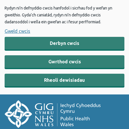
Rydyn ni’n defnyddio cwcis hanfodol i sicrhau fod y wefan yn
gweithio. Gyda’ch caniatâd, rydyn ni’n defnyddio cwcis
dadansoddol i wella ein gwefan ac i fesur perfformiad.
Gweld cwcis
Derbyn cwcis
Gwrthod cwcis
Rheoli dewisiadau