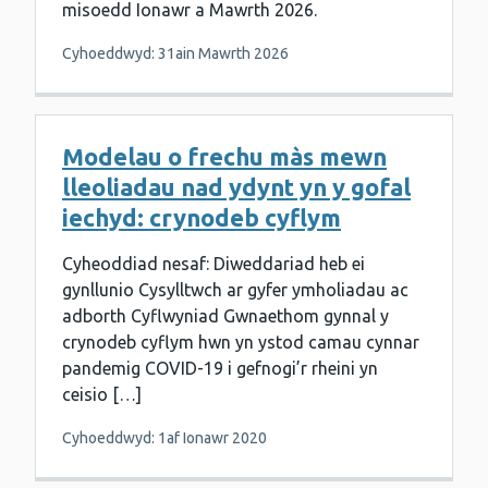
misoedd Ionawr a Mawrth 2026.
Cyhoeddwyd: 31ain Mawrth 2026
Modelau o frechu màs mewn
lleoliadau nad ydynt yn y gofal
iechyd: crynodeb cyflym
Cyheoddiad nesaf: Diweddariad heb ei
gynllunio Cysylltwch ar gyfer ymholiadau ac
adborth Cyflwyniad Gwnaethom gynnal y
crynodeb cyflym hwn yn ystod camau cynnar
pandemig COVID-19 i gefnogi’r rheini yn
ceisio […]
Cyhoeddwyd: 1af Ionawr 2020