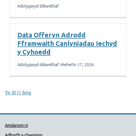
Adolygwyd ddiwethaf:
Data Offeryn Adrodd
Fframwaith Canlyniadau Iechyd
y Cyhoedd
Adolygwyd ddiwethaf: Mehefin 17, 2026
Yn ôl i'r brig
Dolenni Cymorth Iechyd Cyhoedd
Amdanom ni
Adborth a chwynion