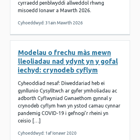
cyrraedd penblwyddi allweddol rhwng
misoedd Ionawr a Mawrth 2026.
Cyhoeddwyd: 31ain Mawrth 2026
Modelau o frechu màs mewn
lleoliadau nad ydynt yn y gofal
iechyd: crynodeb cyflym
Cyheoddiad nesaf: Diweddariad heb ei
gynllunio Cysylltwch ar gyfer ymholiadau ac
adborth Cyflwyniad Gwnaethom gynnal y
crynodeb cyflym hwn yn ystod camau cynnar
pandemig COVID-19 i gefnogi’r rheini yn
ceisio […]
Cyhoeddwyd: 1af Ionawr 2020