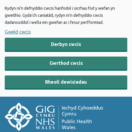
Rydyn ni’n defnyddio cwcis hanfodol i sicrhau fod y wefan yn
gweithio. Gyda’ch caniatâd, rydyn ni’n defnyddio cwcis
dadansoddol i wella ein gwefan ac i fesur perfformiad.
Gweld cwcis
Derbyn cwcis
Gwrthod cwcis
Rheoli dewisiadau