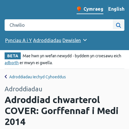
English
– Change 
Cymraeg
Newid iaith y wefan
Chwilio gwefan Iechyd Cyhoeddus Cymru
Chwi
Pynciau A i Y
Adroddiadau
Dewislen
BETA
Mae hwn yn wefan newydd - byddem yn croesawu eich
adborth
er mwyn ei gwella.
Adroddiadau Iechyd Cyhoeddus
Adroddiadau
Adroddiad chwarterol
COVER: Gorffennaf i Medi
2014