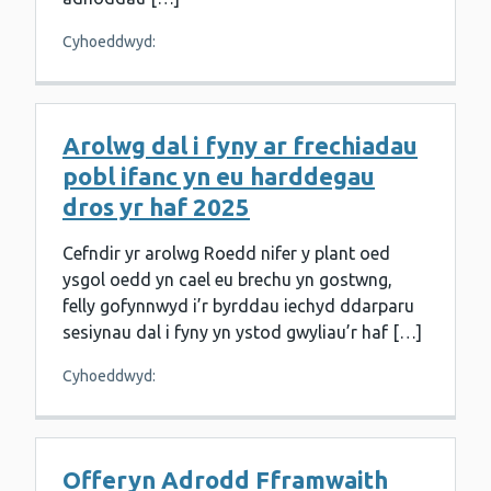
Cyhoeddwyd:
Arolwg dal i fyny ar frechiadau
pobl ifanc yn eu harddegau
dros yr haf 2025
Cefndir yr arolwg Roedd nifer y plant oed
ysgol oedd yn cael eu brechu yn gostwng,
felly gofynnwyd i’r byrddau iechyd ddarparu
sesiynau dal i fyny yn ystod gwyliau’r haf […]
Cyhoeddwyd:
Offeryn Adrodd Fframwaith