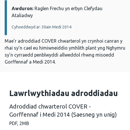
Awduron:
Manylion:
Raglen Frechu yn erbyn Clefydau
Ataliadwy
Cyhoeddwyd ar: 30ain Medi 2014
Mae’r adroddiad COVER chwarterol yn crynhoi canran y
rhai sy’n cael eu himiwneiddio ymhlith plant yng Nghymru
sy’n cyrraedd penblwyddi allweddol rhwng misoedd
Gorffennaf a Medi 2014.
Lawrlwythiadau adroddiadau
Adroddiad chwarterol COVER -
Gorffennaf i Medi 2014 (Saesneg yn unig)
PDF,
2MB