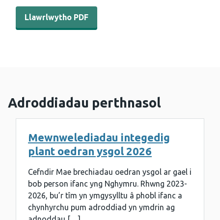
Llawrlwytho PDF - Adroddiad chwarterol COVER - Gorffe
Llawrlwytho PDF
Adroddiadau perthnasol
Mewnwelediadau integedig
plant oedran ysgol 2026
Cefndir Mae brechiadau oedran ysgol ar gael i
bob person ifanc yng Nghymru. Rhwng 2023-
2026, bu’r tîm yn ymgysylltu â phobl ifanc a
chynhyrchu pum adroddiad yn ymdrin ag
adnoddau […]