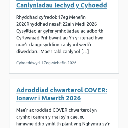
Canlyniadau Iechyd y Cyhoedd
Rhyddhad cyfredol: 17eg Mehefin
2026Rhyddhad nesaf: 22ain Medi 2026
Cysylltiad ar gyfer ymholiadau ac adborth
Cyflwyniad Prif bwyntiau Yn yr iteriad hwn
mae’r dangosyddion canlynol wedi’u
diweddaru: Mae’r tabl canlynol […]
Cyhoeddwyd: 17eg Mehefin 2026
Adroddiad chwarterol COVER:
Ionawr i Mawrth 2026
Mae’r adroddiad COVER chwarterol yn
crynhoi canran y rhai sy’n cael eu
himiwneiddio ymhlith plant yng Nghymru sy’n