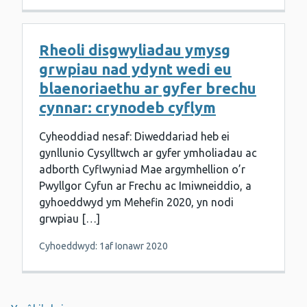
Rheoli disgwyliadau ymysg
grwpiau nad ydynt wedi eu
blaenoriaethu ar gyfer brechu
cynnar: crynodeb cyflym
Cyheoddiad nesaf: Diweddariad heb ei
gynllunio Cysylltwch ar gyfer ymholiadau ac
adborth Cyflwyniad Mae argymhellion o’r
Pwyllgor Cyfun ar Frechu ac Imiwneiddio, a
gyhoeddwyd ym Mehefin 2020, yn nodi
grwpiau […]
Cyhoeddwyd: 1af Ionawr 2020