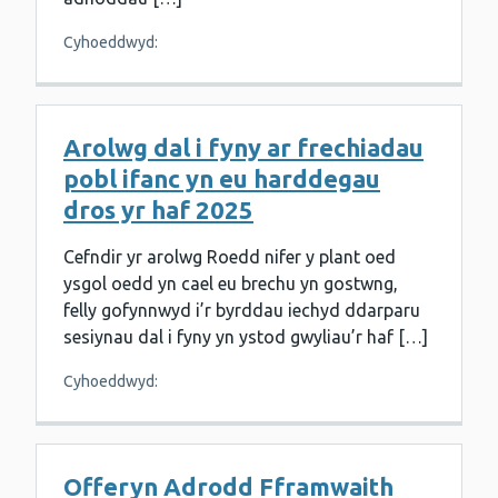
Cyhoeddwyd:
Arolwg dal i fyny ar frechiadau
pobl ifanc yn eu harddegau
dros yr haf 2025
Cefndir yr arolwg Roedd nifer y plant oed
ysgol oedd yn cael eu brechu yn gostwng,
felly gofynnwyd i’r byrddau iechyd ddarparu
sesiynau dal i fyny yn ystod gwyliau’r haf […]
Cyhoeddwyd:
Offeryn Adrodd Fframwaith