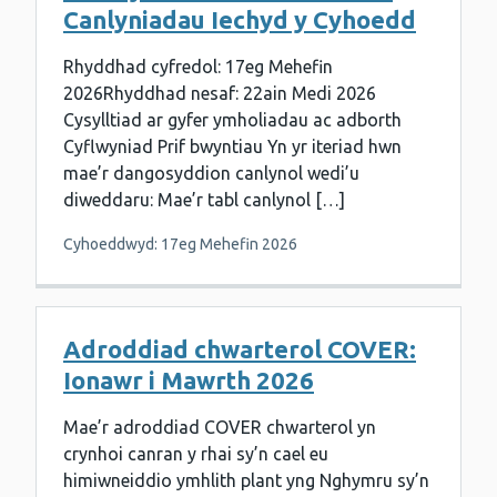
Canlyniadau Iechyd y Cyhoedd
Rhyddhad cyfredol: 17eg Mehefin
2026Rhyddhad nesaf: 22ain Medi 2026
Cysylltiad ar gyfer ymholiadau ac adborth
Cyflwyniad Prif bwyntiau Yn yr iteriad hwn
mae’r dangosyddion canlynol wedi’u
diweddaru: Mae’r tabl canlynol […]
Cyhoeddwyd: 17eg Mehefin 2026
Adroddiad chwarterol COVER:
Ionawr i Mawrth 2026
Mae’r adroddiad COVER chwarterol yn
crynhoi canran y rhai sy’n cael eu
himiwneiddio ymhlith plant yng Nghymru sy’n