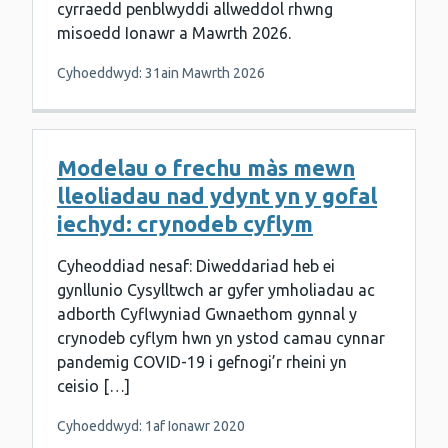
cyrraedd penblwyddi allweddol rhwng
misoedd Ionawr a Mawrth 2026.
Cyhoeddwyd: 31ain Mawrth 2026
Modelau o frechu màs mewn
lleoliadau nad ydynt yn y gofal
iechyd: crynodeb cyflym
Cyheoddiad nesaf: Diweddariad heb ei
gynllunio Cysylltwch ar gyfer ymholiadau ac
adborth Cyflwyniad Gwnaethom gynnal y
crynodeb cyflym hwn yn ystod camau cynnar
pandemig COVID-19 i gefnogi’r rheini yn
ceisio […]
Cyhoeddwyd: 1af Ionawr 2020