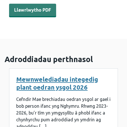
Llawrlwytho PDF - Adroddiad chwarterol COVER - Gorffe
Llawrlwytho PDF
Adroddiadau perthnasol
Mewnwelediadau integedig
plant oedran ysgol 2026
Cefndir Mae brechiadau oedran ysgol ar gael i
bob person ifanc yng Nghymru. Rhwng 2023-
2026, bu’r tîm yn ymgysylltu â phobl ifanc a
chynhyrchu pum adroddiad yn ymdrin ag
adnoddau […]