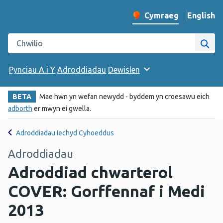
English
– Change 
Cymraeg
Newid iaith y wefan
Chwilio gwefan Iechyd Cyhoeddus Cymru
Chwi
Pynciau A i Y
Adroddiadau
Dewislen
BETA
Mae hwn yn wefan newydd - byddem yn croesawu eich
adborth
er mwyn ei gwella.
Adroddiadau Iechyd Cyhoeddus
Adroddiadau
Adroddiad chwarterol
COVER: Gorffennaf i Medi
2013