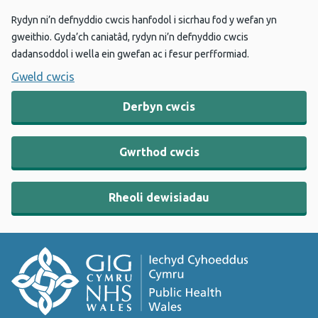
Rydyn ni’n defnyddio cwcis hanfodol i sicrhau fod y wefan yn
gweithio. Gyda’ch caniatâd, rydyn ni’n defnyddio cwcis
dadansoddol i wella ein gwefan ac i fesur perfformiad.
Gweld cwcis
Derbyn cwcis
Gwrthod cwcis
Rheoli dewisiadau