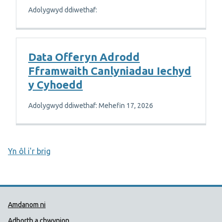
Adolygwyd ddiwethaf:
Data Offeryn Adrodd
Fframwaith Canlyniadau Iechyd
y Cyhoedd
Adolygwyd ddiwethaf: Mehefin 17, 2026
Yn ôl i'r brig
Dolenni Cymorth Iechyd Cyhoedd
Amdanom ni
Adborth a chwynion