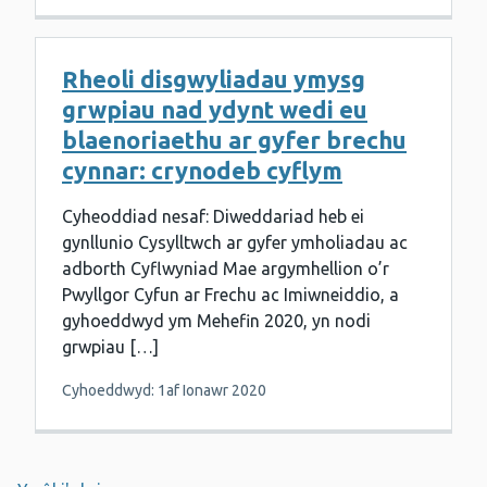
Rheoli disgwyliadau ymysg
grwpiau nad ydynt wedi eu
blaenoriaethu ar gyfer brechu
cynnar: crynodeb cyflym
Cyheoddiad nesaf: Diweddariad heb ei
gynllunio Cysylltwch ar gyfer ymholiadau ac
adborth Cyflwyniad Mae argymhellion o’r
Pwyllgor Cyfun ar Frechu ac Imiwneiddio, a
gyhoeddwyd ym Mehefin 2020, yn nodi
grwpiau […]
Cyhoeddwyd: 1af Ionawr 2020