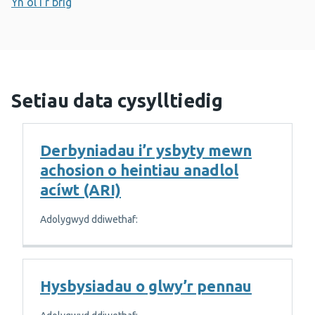
Yn ôl i'r brig
Setiau data cysylltiedig
Derbyniadau i’r ysbyty mewn
achosion o heintiau anadlol
acíwt (ARI)
Adolygwyd ddiwethaf:
Hysbysiadau o glwy’r pennau