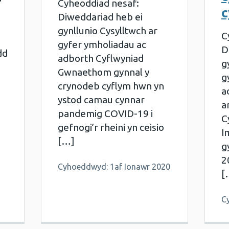
Cyheoddiad nesaf:
c
Diweddariad heb ei
gynllunio Cysylltwch ar
C
gyfer ymholiadau ac
D
dd
adborth Cyflwyniad
g
Gwnaethom gynnal y
g
crynodeb cyflym hwn yn
a
ystod camau cynnar
a
pandemig COVID-19 i
C
gefnogi’r rheini yn ceisio
I
[…]
g
2
Cyhoeddwyd: 1af Ionawr 2020
[
C