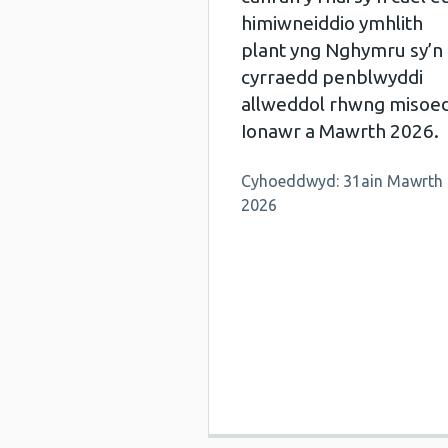
himiwneiddio ymhlith
plant yng Nghymru sy’n
cyrraedd penblwyddi
allweddol rhwng misoe
Ionawr a Mawrth 2026.
Cyhoeddwyd: 31ain Mawrth
2026