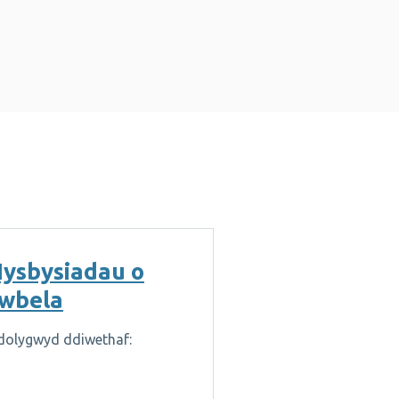
ysbysiadau o
wbela
dolygwyd ddiwethaf: