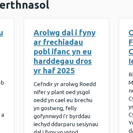
erthnasol
u
Arolwg dal i fyny
O
ar frechiadau
F
pobl ifanc yn eu
C
harddegau dros
I
yr haf 2025
R
ob
M
Cefndir yr arolwg Roedd
n
nifer y plant oed ysgol
C
oedd yn cael eu brechu
y
yn gostwng, felly
 a
C
gofynnwyd i’r byrddau
Y
iechyd ddarparu sesiynau
d
dal i fyny yn ystod