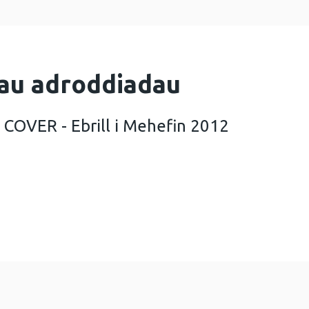
au adroddiadau
 COVER - Ebrill i Mehefin 2012
d chwarterol COVER - Ebrill i Mehefin 2012 (Saesne