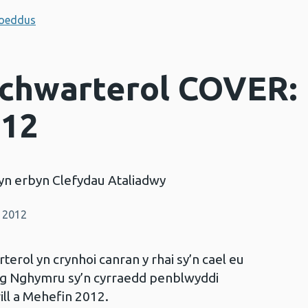
hoeddus
chwarterol COVER: E
012
yn erbyn Clefydau Ataliadwy
 2012
rol yn crynhoi canran y rhai sy’n cael eu
ng Nghymru sy’n cyrraedd penblwyddi
ll a Mehefin 2012.