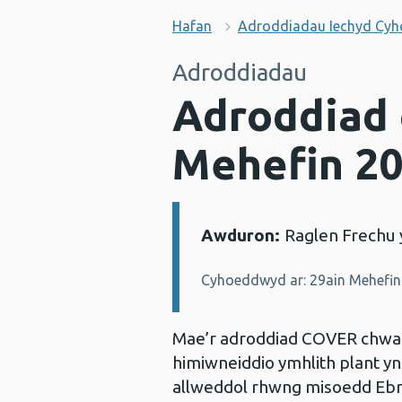
Hafan
Adroddiadau Iechyd Cy
Adroddiadau
Adroddiad 
Mehefin 2
Awduron:
Raglen Frechu 
Manylion:
Cyhoeddwyd ar: 29ain Mehefin
Mae’r adroddiad COVER chwarte
himiwneiddio ymhlith plant y
allweddol rhwng misoedd Ebri