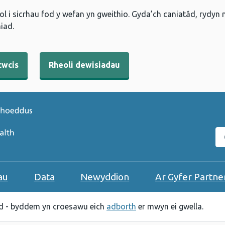
l i sicrhau fod y wefan yn gweithio. Gyda’ch caniatâd, rydyn
iad.
cwcis
Rheoli dewisiadau
C
au
Data
Newyddion
Ar Gyfer Partne
 - byddem yn croesawu eich
adborth
er mwyn ei gwella.