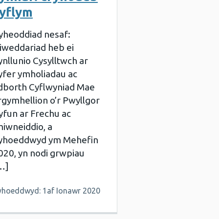
yflym
yheoddiad nesaf:
iweddariad heb ei
ynllunio Cysylltwch ar
yfer ymholiadau ac
dborth Cyflwyniad Mae
rgymhellion o’r Pwyllgor
yfun ar Frechu ac
miwneiddio, a
yhoeddwyd ym Mehefin
020, yn nodi grwpiau
…]
yhoeddwyd: 1af Ionawr 2020