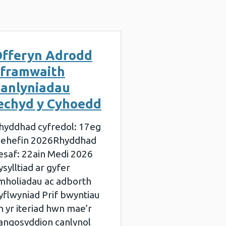
fferyn Adrodd
framwaith
anlyniadau
echyd y Cyhoedd
hyddhad cyfredol: 17eg
ehefin 2026Rhyddhad
esaf: 22ain Medi 2026
ysylltiad ar gyfer
mholiadau ac adborth
yflwyniad Prif bwyntiau
n yr iteriad hwn mae’r
angosyddion canlynol