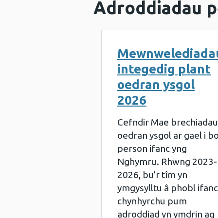
Adroddiadau p
Mewnwelediada
integedig plant
oedran ysgol
2026
Cefndir Mae brechiadau
oedran ysgol ar gael i b
person ifanc yng
Nghymru. Rhwng 2023-
2026, bu’r tîm yn
ymgysylltu â phobl ifanc
chynhyrchu pum
adroddiad yn ymdrin ag