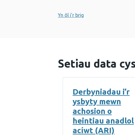
Yn ôl i'r brig
Setiau data cys
Derbyniadau i’r
ysbyty mewn
achosion o
heintiau anadlol
acíwt (ARI)