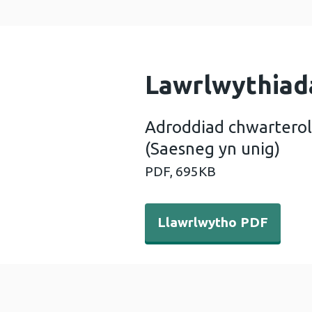
Lawrlwythiad
Adroddiad chwarterol
(Saesneg yn unig)
PDF,
695KB
Llawrlwytho PDF - Adroddia
Llawrlwytho PDF