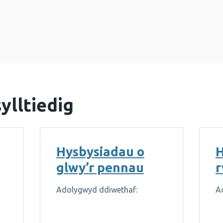
ylltiedig
Hysbysiadau o
H
glwy’r pennau
r
Adolygwyd ddiwethaf:
A