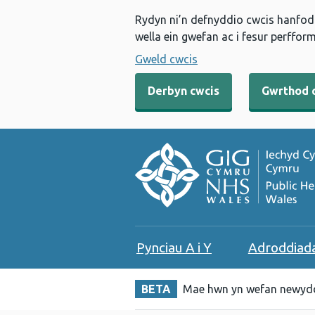
Rydyn ni’n defnyddio cwcis hanfodo
wella ein gwefan ac i fesur perfform
Gweld cwcis
Derbyn cwcis
Gwrthod 
Pynciau A i Y
Adroddiad
BETA
Mae hwn yn wefan newydd