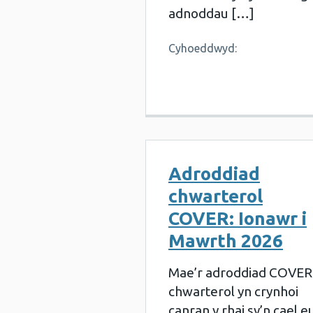
adnoddau […]
Cyhoeddwyd:
Adroddiad
chwarterol
COVER: Ionawr i
Mawrth 2026
Mae’r adroddiad COVER
chwarterol yn crynhoi
canran y rhai sy’n cael e