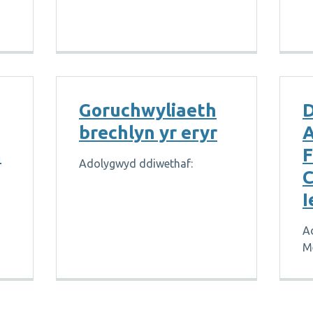
Goruchwyliaeth
D
brechlyn yr eryr
m
F
Adolygwyd ddiwethaf:
C
I
A
M