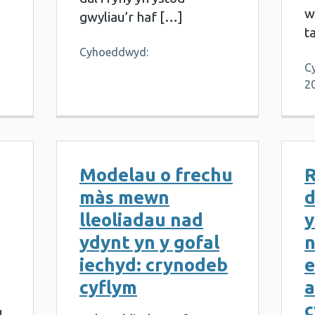
w
gwyliau’r haf […]
t
Cyhoeddwyd:
C
2
Modelau o frechu
R
màs mewn
d
lleoliadau nad
y
ydynt yn y gofal
n
iechyd: crynodeb
e
cyflym
a
c
u