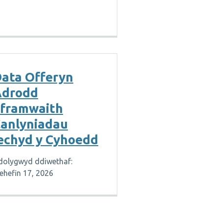
ata Offeryn
Adrodd
framwaith
anlyniadau
echyd y Cyhoedd
dolygwyd ddiwethaf:
ehefin 17, 2026