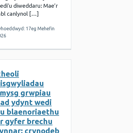
edi’u diweddaru: Mae’r
abl canlynol […]
yhoeddwyd: 17eg Mehefin
026
heoli
isgwyliadau
mysg grwpiau
ad ydynt wedi
u blaenoriaethu
r gyfer brechu
ynnar: crynodeb