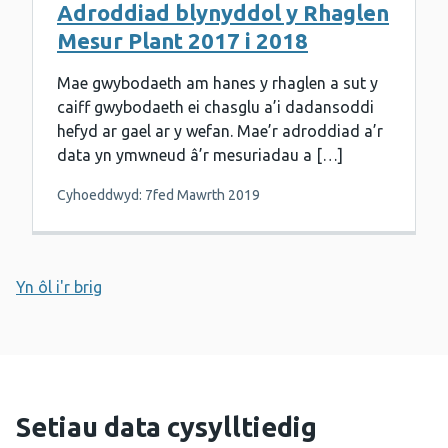
Adroddiad blynyddol y Rhaglen
Mesur Plant 2017 i 2018
Mae gwybodaeth am hanes y rhaglen a sut y
caiff gwybodaeth ei chasglu a’i dadansoddi
hefyd ar gael ar y wefan. Mae’r adroddiad a’r
data yn ymwneud â’r mesuriadau a […]
Cyhoeddwyd: 7fed Mawrth 2019
Yn ôl i'r brig
Setiau data cysylltiedig