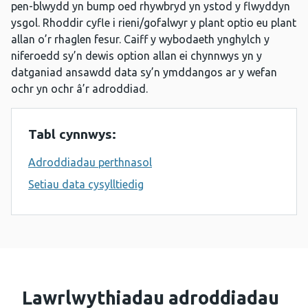
pen-blwydd yn bump oed rhywbryd yn ystod y flwyddyn
ysgol. Rhoddir cyfle i rieni/gofalwyr y plant optio eu plant
allan o’r rhaglen fesur. Caiff y wybodaeth ynghylch y
niferoedd sy’n dewis option allan ei chynnwys yn y
datganiad ansawdd data sy’n ymddangos ar y wefan
ochr yn ochr â’r adroddiad.
Tabl cynnwys:
Adroddiadau perthnasol
Setiau data cysylltiedig
Lawrlwythiadau adroddiadau