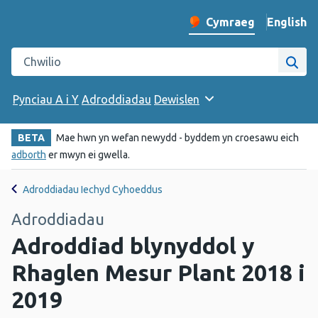
English
– Change 
Cymraeg
Newid iaith y wefan
Chwilio gwefan Iechyd Cyhoeddus Cymru
Chwi
Pynciau A i Y
Adroddiadau
Dewislen
BETA
Mae hwn yn wefan newydd - byddem yn croesawu eich
adborth
er mwyn ei gwella.
Adroddiadau Iechyd Cyhoeddus
Adroddiadau
Adroddiad blynyddol y
Rhaglen Mesur Plant 2018 i
2019