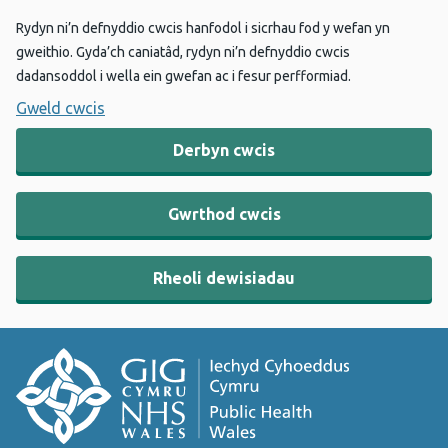
Rydyn ni’n defnyddio cwcis hanfodol i sicrhau fod y wefan yn
gweithio. Gyda’ch caniatâd, rydyn ni’n defnyddio cwcis
dadansoddol i wella ein gwefan ac i fesur perfformiad.
Gweld cwcis
Derbyn cwcis
Gwrthod cwcis
Rheoli dewisiadau