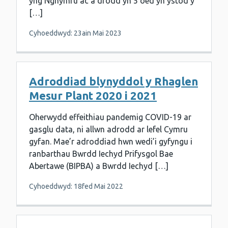
yng Nghymru ac a drodd yn 5 oed yn ystod y
[…]
Cyhoeddwyd: 23ain Mai 2023
Adroddiad blynyddol y Rhaglen
Mesur Plant 2020 i 2021
Oherwydd effeithiau pandemig COVID-19 ar
gasglu data, ni allwn adrodd ar lefel Cymru
gyfan. Mae’r adroddiad hwn wedi’i gyfyngu i
ranbarthau Bwrdd Iechyd Prifysgol Bae
Abertawe (BIPBA) a Bwrdd Iechyd […]
Cyhoeddwyd: 18fed Mai 2022