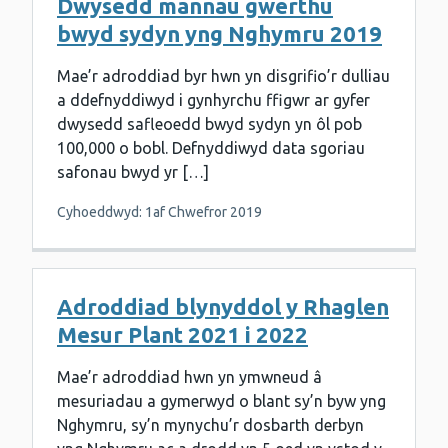
Dwysedd mannau gwerthu
bwyd sydyn yng Nghymru 2019
Mae’r adroddiad byr hwn yn disgrifio’r dulliau
a ddefnyddiwyd i gynhyrchu ffigwr ar gyfer
dwysedd safleoedd bwyd sydyn yn ôl pob
100,000 o bobl. Defnyddiwyd data sgoriau
safonau bwyd yr […]
Cyhoeddwyd: 1af Chwefror 2019
Adroddiad blynyddol y Rhaglen
Mesur Plant 2021 i 2022
Mae’r adroddiad hwn yn ymwneud â
mesuriadau a gymerwyd o blant sy’n byw yng
Nghymru, sy’n mynychu’r dosbarth derbyn