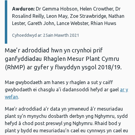
Awduron:
Manylion:
Dr Gemma Hobson, Helen Crowther, Dr
Rosalind Reilly, Leon May, Zoe Strawbridge, Nathan
Lester, Gareth John, Lance Webster, Rhian Huws
Cyhoeddwyd ar: 25ain Mawrth 2021
Mae’r adroddiad hwn yn crynhoi prif
ganfyddiadau Rhaglen Mesur Plant Cymru
(RhMP) ar gyfer y flwyddyn ysgol 2018/19.
Mae gwybodaeth am hanes y rhaglen a sut y caiff
gwybodaeth ei chasglu a’i dadansoddi hefyd ar gael
ar y
wefan
.
Mae’r adroddiad a’r data yn ymwneud â’r mesuriadau
plant sy’n mynychu dosbarth derbyn yng Nghymru, sydd
hefyd â chod post preswyl yng Nghymru. Rhaid bod y
plant y bydd eu mesuriadau’n cael eu cynnwys yn cael eu