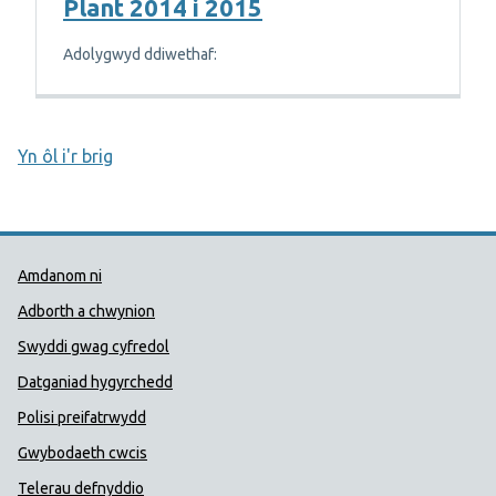
Plant 2014 i 2015
Adolygwyd ddiwethaf:
Yn ôl i'r brig
Dolenni Cymorth Iechyd Cyhoedd
Amdanom ni
Adborth a chwynion
Swyddi gwag cyfredol
Datganiad hygyrchedd
Polisi preifatrwydd
Gwybodaeth cwcis
Telerau defnyddio