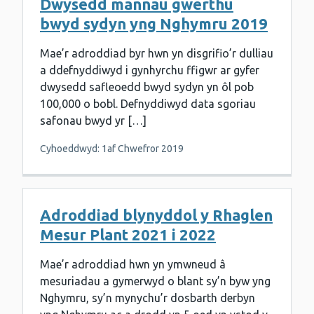
Dwysedd mannau gwerthu
bwyd sydyn yng Nghymru 2019
Mae’r adroddiad byr hwn yn disgrifio’r dulliau
a ddefnyddiwyd i gynhyrchu ffigwr ar gyfer
dwysedd safleoedd bwyd sydyn yn ôl pob
100,000 o bobl. Defnyddiwyd data sgoriau
safonau bwyd yr […]
Cyhoeddwyd: 1af Chwefror 2019
Adroddiad blynyddol y Rhaglen
Mesur Plant 2021 i 2022
Mae’r adroddiad hwn yn ymwneud â
mesuriadau a gymerwyd o blant sy’n byw yng
Nghymru, sy’n mynychu’r dosbarth derbyn