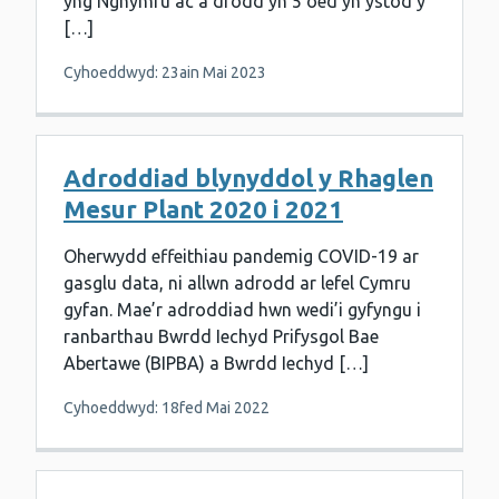
yng Nghymru ac a drodd yn 5 oed yn ystod y
[…]
Cyhoeddwyd: 23ain Mai 2023
Adroddiad blynyddol y Rhaglen
Mesur Plant 2020 i 2021
Oherwydd effeithiau pandemig COVID-19 ar
gasglu data, ni allwn adrodd ar lefel Cymru
gyfan. Mae’r adroddiad hwn wedi’i gyfyngu i
ranbarthau Bwrdd Iechyd Prifysgol Bae
Abertawe (BIPBA) a Bwrdd Iechyd […]
Cyhoeddwyd: 18fed Mai 2022