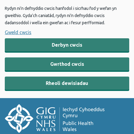
Rydyn ni’n defnyddio cwcis hanfodol i sicrhau fod y wefan yn
gweithio. Gyda’ch caniatâd, rydyn ni’n defnyddio cwcis
dadansoddol i wella ein gwefan ac i fesur perfformiad.
Gweld cwcis
Derbyn cwcis
Gwrthod cwcis
Rheoli dewisiadau