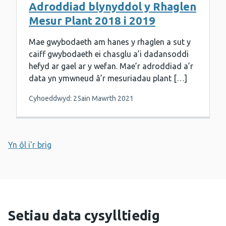
Adroddiad blynyddol y Rhaglen
Mesur Plant 2018 i 2019
Mae gwybodaeth am hanes y rhaglen a sut y
caiff gwybodaeth ei chasglu a’i dadansoddi
hefyd ar gael ar y wefan. Mae’r adroddiad a’r
data yn ymwneud â’r mesuriadau plant […]
Cyhoeddwyd: 25ain Mawrth 2021
Yn ôl i'r brig
Setiau data cysylltiedig