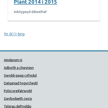
Plant 2014 i 2015
Adolygwyd ddiwethaf:
Yn ôl i'r brig
Dolenni Cymorth Iechyd Cyhoedd
Amdanom ni
Adborth a chwynion
Swyddi gwag cyfredol
Datganiad hygyrchedd
Polisi preifatrwydd
Gwybodaeth cwcis
Telerau defnyddio