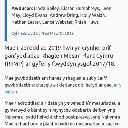
Awduron:
Manylion:
Linda Bailey, Ciarán Humphreys, Leon
May, Lloyd Evans, Andrew Dring, Holly Walsh,
Nathan Lester, Lance Webster, Rhian Huws
Cyhoeddwyd ar: 7fed Mawrth 2019
Mae’r adroddiad 2019 hwn yn crynhoi prif
ganfyddiadau Rhaglen Mesur Plant Cymru
(RhMP) ar gyfer y flwyddyn ysgol 2017/18.
Mae gwybodaeth am hanes y rhaglen a sut y caiff
gwybodaeth ei chasglu a’i dadansoddi hefyd ar gael
ar y
wefan
.
Mae’r adroddiad a’r data yn ymwneud â’r mesuriadau a
gymerwyd o blant sy’n mynychu dosbarth derbyn yng
Nghymru, sydd hefyd â chod post preswyl yng Nghymru.
Mae’n rhaid bod y plant y bydd eu mesuriadau’n cael eu