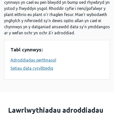
cynnwys yn cael eu pen blwydd yn bump oed rhywbryd yn
ystod y flwyddyn ysgol. Rhoddir cyfle i rieni/gofalwyr y
plant eithrio eu plant o’r rhaglen fesur. Mae’r wybodaeth
ynghylch y niferoedd sy’n dewis optio allan yn cael ei
chynnwys yn y datganiad ansawdd data sy’n ymddangos
ar y wefan ochr yn ochr â’r adroddiad.
Tabl cynnwys:
Adroddiadau perthnasol
Setiau data cysylltiedig
Lawrlwythiadau adroddiadau