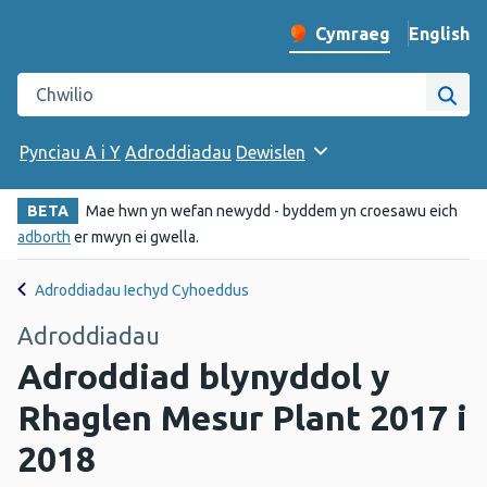
English
– Change 
Cymraeg
Newid iaith y wefan
Chwilio gwefan Iechyd Cyhoeddus Cymru
Chwi
Pynciau A i Y
Adroddiadau
Dewislen
BETA
Mae hwn yn wefan newydd - byddem yn croesawu eich
adborth
er mwyn ei gwella.
Adroddiadau Iechyd Cyhoeddus
Adroddiadau
Adroddiad blynyddol y
Rhaglen Mesur Plant 2017 i
2018