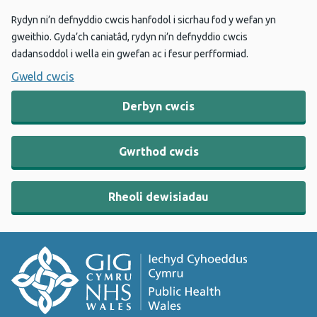
Rydyn ni’n defnyddio cwcis hanfodol i sicrhau fod y wefan yn
gweithio. Gyda’ch caniatâd, rydyn ni’n defnyddio cwcis
dadansoddol i wella ein gwefan ac i fesur perfformiad.
Gweld cwcis
Derbyn cwcis
Gwrthod cwcis
Rheoli dewisiadau