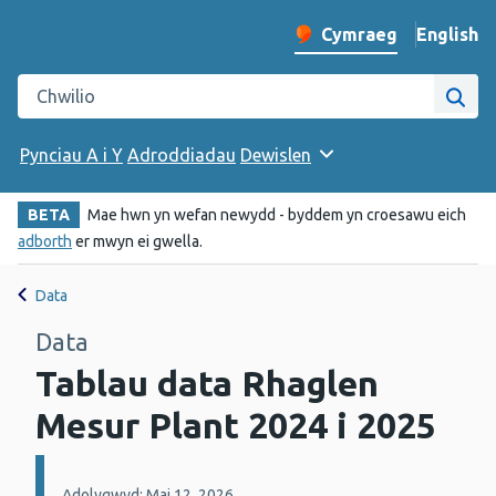
English
– Change 
Cymraeg
Newid iaith y wefan
Chwilio gwefan Iechyd Cyhoeddus Cymru
Chwi
Pynciau A i Y
Adroddiadau
Dewislen
BETA
Mae hwn yn wefan newydd - byddem yn croesawu eich
adborth
er mwyn ei gwella.
Data
Data
Tablau data Rhaglen
Mesur Plant 2024 i 2025
Manylion:
Adolygwyd: Mai 12, 2026