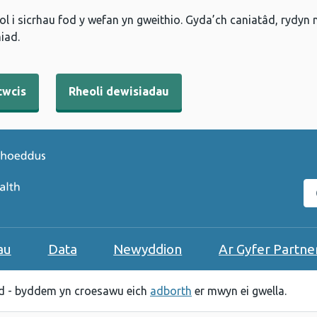
l i sicrhau fod y wefan yn gweithio. Gyda’ch caniatâd, rydyn
iad.
cwcis
Rheoli dewisiadau
C
au
Data
Newyddion
Ar Gyfer Partne
 - byddem yn croesawu eich
adborth
er mwyn ei gwella.