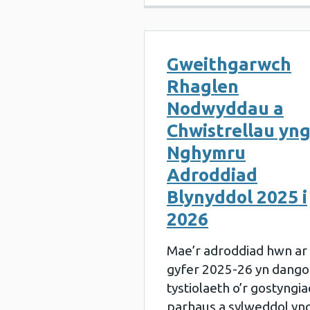
Gweithgarwch
Rhaglen
Nodwyddau a
Chwistrellau yn
Nghymru
Adroddiad
Blynyddol 2025 i
2026
Mae’r adroddiad hwn ar
gyfer 2025-26 yn dango
tystiolaeth o’r gostyngia
parhaus a sylweddol yn