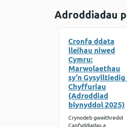
Adroddiadau p
Cronfa ddata
lleihau niwed
Cymru:
Marwolaethau
sy’n Gysylltiedig
Chyffuriau
(Adroddiad
blynyddol 2025)
Crynodeb gweithredol
Canfyddiadau a