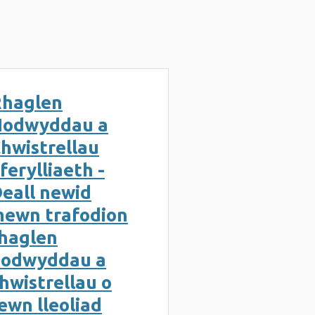
haglen
Nodwyddau a
hwistrellau
ferylliaeth -
eall newid
ewn trafodion
haglen
nodwyddau a
hwistrellau o
ewn lleoliad