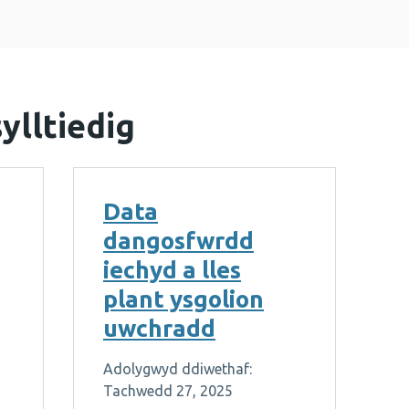
ylltiedig
Data
dangosfwrdd
iechyd a lles
plant ysgolion
uwchradd
Adolygwyd ddiwethaf:
Tachwedd 27, 2025