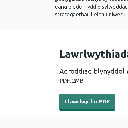
eang o ddefnyddio sylweddau 
strategaethau lleihau niwed.
Lawrlwythiad
Adroddiad blynyddol
PDF,
2MB
Llawrlwytho PDF - Adrodd
Llawrlwytho PDF