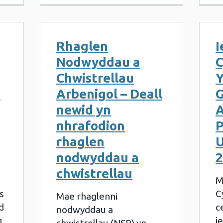
Rhaglen
I
Nodwyddau a
C
Chwistrellau
Y
g
Arbenigol – Deall
G
newid yn
A
nhrafodion
P
rhaglen
U
nodwyddau a
2
chwistrellau
M
s
C
Mae rhaglenni
d
c
nodwyddau a
g
i