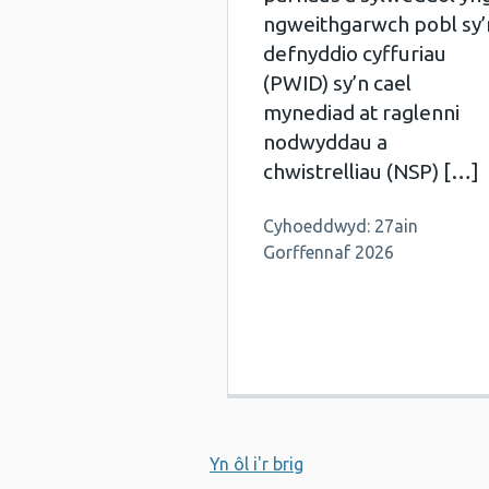
ngweithgarwch pobl sy’
defnyddio cyffuriau
(PWID) sy’n cael
mynediad at raglenni
nodwyddau a
chwistrelliau (NSP) […]
Cyhoeddwyd: 27ain
Gorffennaf 2026
Yn ôl i'r brig