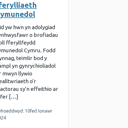
ferylliaeth
gymunedol
id yw hwn yn adolygiad
ynhwysfawr o brofiadau
oll fferyllfeydd
ymunedol Cymru. Fodd
ynnag, teimlir bod y
ampl yn gynrychioliadol
r mwyn llywio
ealltwriaeth o’r
factorau sy’n effeithio ar
ifer […]
yhoeddwyd: 10fed Ionawr
024