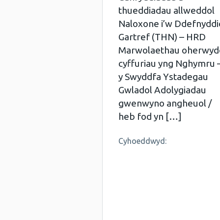
thueddiadau allweddol
Naloxone i’w Ddefnyddi
Gartref (THN) – HRD
Marwolaethau oherwyd
cyffuriau yng Nghymru 
y Swyddfa Ystadegau
Gwladol Adolygiadau
gwenwyno angheuol /
heb fod yn […]
Cyhoeddwyd: