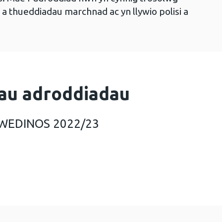
a thueddiadau marchnad ac yn llywio polisi a
au adroddiadau
 WEDINOS 2022/23
iad blynyddol WEDINOS 2022/23 (2 MB)