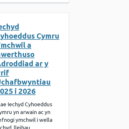
echyd
yhoeddus Cymru
mchwil a
werthuso
droddiad ar y
rif
chafbwyntiau
025 i 2026
ae Iechyd Cyhoeddus
ymru yn arwain ac yn
efnogi ymchwil i wella
echyd, lleihau