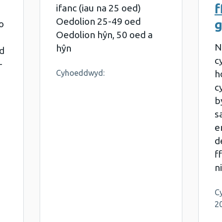
f
ifanc (iau na 25 oed)
Oedolion 25-49 oed
o
Oedolion hŷn, 50 oed a
N
hŷn
d
c
–
Cyhoeddwyd:
h
c
b
s
e
d
f
n
C
2