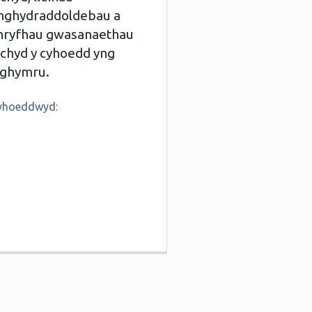
nghydraddoldebau a
hryfhau gwasanaethau
echyd y cyhoedd yng
ghymru.
yhoeddwyd: