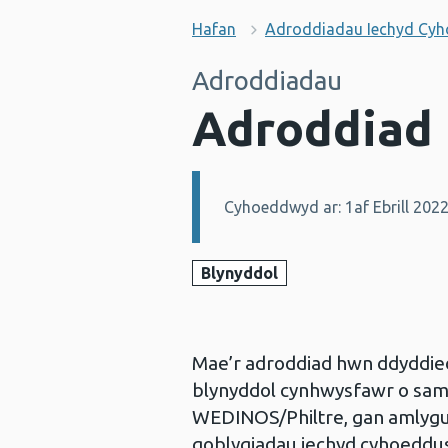
Hafan
Adroddiadau Iechyd Cy
Adroddiadau
Adroddiad
Cyhoeddwyd ar: 1af Ebrill 202
Manylion:
Blynyddol
Mae’r adroddiad hwn ddyddied
blynyddol cynhwysfawr o sa
WEDINOS/Philtre, gan amlygu 
goblygiadau iechyd cyhoeddus