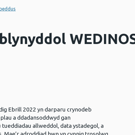
hoeddus
 blynyddol WEDINOS
2
ig Ebrill 2022 yn darparu crynodeb
mplau a ddadansoddwyd gan
tueddiadau allweddol, data ystadegol, a
. Mae’r adroddiad hwn yn cynnig trosolwg