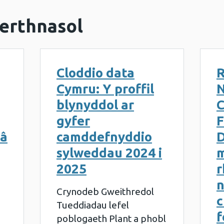
erthnasol
Cloddio data
R
Cymru: Y proffil
blynyddol ar
C
gyfer
F
 â
camddefnyddio
D
sylweddau 2024 i
m
2025
r
Crynodeb Gweithredol
c
Tueddiadau lefel
f
poblogaeth Plant a phobl