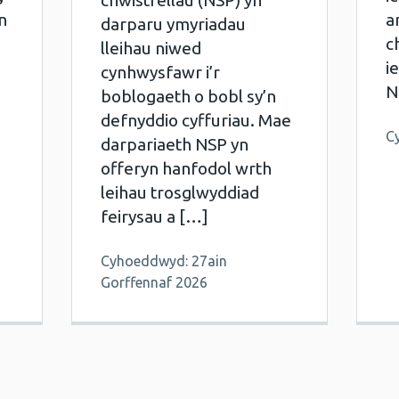
chwistrellau (NSP) yn
n
a
darparu ymyriadau
c
lleihau niwed
i
cynhwysfawr i’r
N
boblogaeth o bobl sy’n
defnyddio cyffuriau. Mae
C
darpariaeth NSP yn
offeryn hanfodol wrth
leihau trosglwyddiad
feirysau a […]
Cyhoeddwyd: 27ain
Gorffennaf 2026