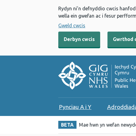
Rydyn ni’n defnyddio cwcis hanfodo
wella ein gwefan ac i fesur perfform
Gweld cwcis
Derbyn cwcis
Gwrthod 
Pynciau A i Y
Adroddiad
BETA
Mae hwn yn wefan newydd