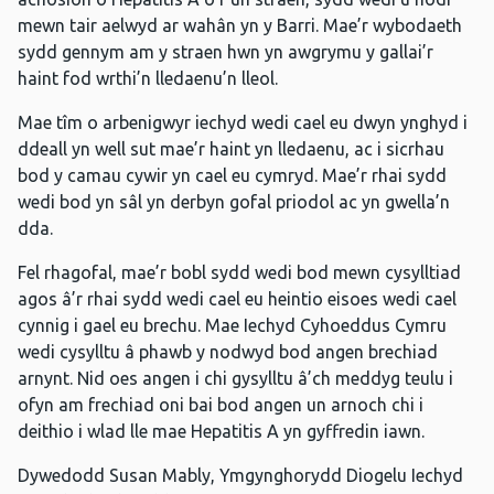
mewn tair aelwyd ar wahân yn y Barri. Mae’r wybodaeth
sydd gennym am y straen hwn yn awgrymu y gallai’r
haint fod wrthi’n lledaenu’n lleol.
Mae tîm o arbenigwyr iechyd wedi cael eu dwyn ynghyd i
ddeall yn well sut mae’r haint yn lledaenu, ac i sicrhau
bod y camau cywir yn cael eu cymryd. Mae’r rhai sydd
wedi bod yn sâl yn derbyn gofal priodol ac yn gwella’n
dda.
Fel rhagofal, mae’r bobl sydd wedi bod mewn cysylltiad
agos â’r rhai sydd wedi cael eu heintio eisoes wedi cael
cynnig i gael eu brechu. Mae Iechyd Cyhoeddus Cymru
wedi cysylltu â phawb y nodwyd bod angen brechiad
arnynt. Nid oes angen i chi gysylltu â’ch meddyg teulu i
ofyn am frechiad oni bai bod angen un arnoch chi i
deithio i wlad lle mae Hepatitis A yn gyffredin iawn.
Dywedodd Susan Mably, Ymgynghorydd Diogelu Iechyd