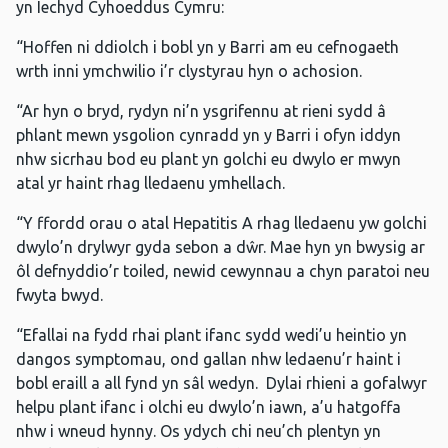
yn Iechyd Cyhoeddus Cymru:
“Hoffen ni ddiolch i bobl yn y Barri am eu cefnogaeth
wrth inni ymchwilio i’r clystyrau hyn o achosion.
“Ar hyn o bryd, rydyn ni’n ysgrifennu at rieni sydd â
phlant mewn ysgolion cynradd yn y Barri i ofyn iddyn
nhw sicrhau bod eu plant yn golchi eu dwylo er mwyn
atal yr haint rhag lledaenu ymhellach.
“Y ffordd orau o atal Hepatitis A rhag lledaenu yw golchi
dwylo’n drylwyr gyda sebon a dŵr. Mae hyn yn bwysig ar
ôl defnyddio’r toiled, newid cewynnau a chyn paratoi neu
fwyta bwyd.
“Efallai na fydd rhai plant ifanc sydd wedi’u heintio yn
dangos symptomau, ond gallan nhw ledaenu’r haint i
bobl eraill a all fynd yn sâl wedyn. Dylai rhieni a gofalwyr
helpu plant ifanc i olchi eu dwylo’n iawn, a’u hatgoffa
nhw i wneud hynny. Os ydych chi neu’ch plentyn yn