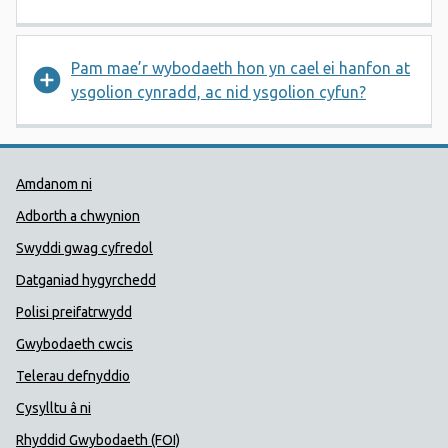
Pam mae’r wybodaeth hon yn cael ei hanfon at
ysgolion cynradd, ac nid ysgolion cyfun?
Dolenni Cymorth Iechyd Cyhoedd
Amdanom ni
Adborth a chwynion
Swyddi gwag cyfredol
Datganiad hygyrchedd
Polisi preifatrwydd
Gwybodaeth cwcis
Telerau defnyddio
Cysylltu â ni
Rhyddid Gwybodaeth (FOI)