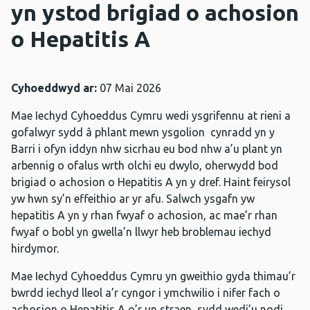
yn ystod brigiad o achosion
o Hepatitis A
Cyhoeddwyd ar:
07 Mai 2026
Mae Iechyd Cyhoeddus Cymru wedi ysgrifennu at rieni a
gofalwyr sydd â phlant mewn ysgolion cynradd yn y
Barri i ofyn iddyn nhw sicrhau eu bod nhw a’u plant yn
arbennig o ofalus wrth olchi eu dwylo, oherwydd bod
brigiad o achosion o Hepatitis A yn y dref. Haint feirysol
yw hwn sy’n effeithio ar yr afu. Salwch ysgafn yw
hepatitis A yn y rhan fwyaf o achosion, ac mae’r rhan
fwyaf o bobl yn gwella’n llwyr heb broblemau iechyd
hirdymor.
Mae Iechyd Cyhoeddus Cymru yn gweithio gyda thimau’r
bwrdd iechyd lleol a’r cyngor i ymchwilio i nifer fach o
achosion o Hepatitis A o’r un straen, sydd wedi’u nodi