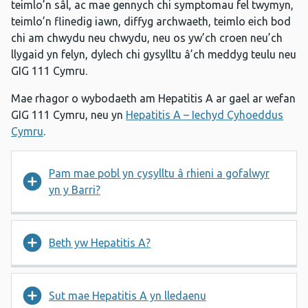
teimlo’n sâl, ac mae gennych chi symptomau fel twymyn,
teimlo’n flinedig iawn, diffyg archwaeth, teimlo eich bod
chi am chwydu neu chwydu, neu os yw’ch croen neu’ch
llygaid yn felyn, dylech chi gysylltu â’ch meddyg teulu neu
GIG 111 Cymru.
Mae rhagor o wybodaeth am Hepatitis A ar gael ar wefan
GIG 111 Cymru, neu yn
Hepatitis A – Iechyd Cyhoeddus
Cymru
.
Pam mae pobl yn cysylltu â rhieni a gofalwyr
yn y Barri?
Beth yw Hepatitis A?
Sut mae Hepatitis A yn lledaenu