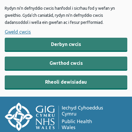
Rydyn ni’n defnyddio cwcis hanfodol i sicrhau fod y wefan yn
gweithio. Gyda’ch caniatâd, rydyn ni’n defnyddio cwcis
dadansoddol i wella ein gwefan ac i fesur perfformiad.
Gweld cwcis
Derbyn cwcis
Gwrthod cwcis
Rheoli dewisiadau