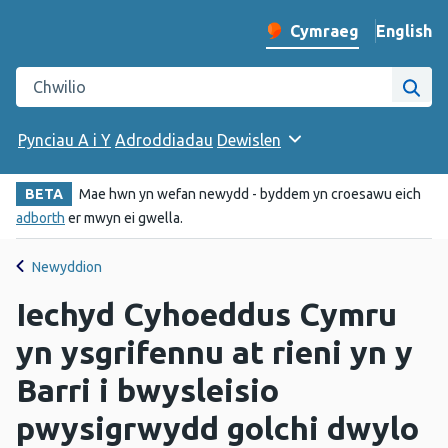
English
– Change 
Cymraeg
Newid iaith y wefan
Chwilio gwefan Iechyd Cyhoeddus Cymru
Chwi
Pynciau A i Y
Adroddiadau
Dewislen
BETA
Mae hwn yn wefan newydd - byddem yn croesawu eich
adborth
er mwyn ei gwella.
Newyddion
Iechyd Cyhoeddus Cymru
yn ysgrifennu at rieni yn y
Barri i bwysleisio
pwysigrwydd golchi dwylo