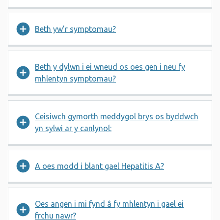
Beth yw’r symptomau?
Beth y dylwn i ei wneud os oes gen i neu fy
mhlentyn symptomau?
Ceisiwch gymorth meddygol brys os byddwch
yn sylwi ar y canlynol:
A oes modd i blant gael Hepatitis A?
Oes angen i mi fynd â fy mhlentyn i gael ei
frchu nawr?