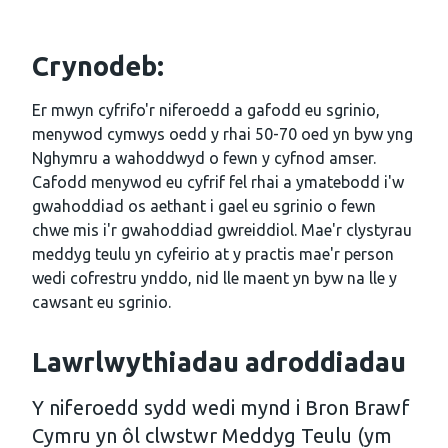
Crynodeb:
Er mwyn cyfrifo'r niferoedd a gafodd eu sgrinio,
menywod cymwys oedd y rhai 50-70 oed yn byw yng
Nghymru a wahoddwyd o fewn y cyfnod amser.
Cafodd menywod eu cyfrif fel rhai a ymatebodd i'w
gwahoddiad os aethant i gael eu sgrinio o fewn
chwe mis i'r gwahoddiad gwreiddiol. Mae'r clystyrau
meddyg teulu yn cyfeirio at y practis mae'r person
wedi cofrestru ynddo, nid lle maent yn byw na lle y
cawsant eu sgrinio.
Lawrlwythiadau adroddiadau
Y niferoedd sydd wedi mynd i Bron Brawf
Cymru yn ôl clwstwr Meddyg Teulu (ym