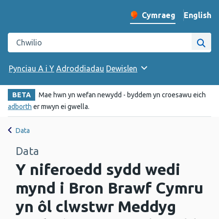
English
– Change 
Cymraeg
Newid iaith y wefan
Chwilio gwefan Iechyd Cyhoeddus Cymru
Chwi
Pynciau A i Y
Adroddiadau
Dewislen
BETA
Mae hwn yn wefan newydd - byddem yn croesawu eich
adborth
er mwyn ei gwella.
Data
Data
Y niferoedd sydd wedi
mynd i Bron Brawf Cymru
yn ôl clwstwr Meddyg