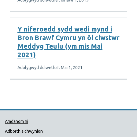
Adolygwyd ddiwethaf: Ionawr 1, 2019
Y niferoedd sydd wedi mynd i
Bron Brawf Cymru yn ôl clwstwr
Meddyg Teulu (ym mis Mai
2021)
Adolygwyd ddiwethaf: Mai 1, 2021
Dolenni Cymorth Iechyd Cyhoedd
Amdanom ni
Adborth a chwynion