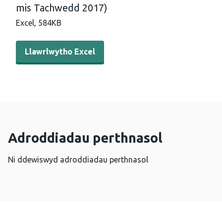
mis Tachwedd 2017)
Excel,
584KB
Llawrlwytho Excel - Y niferoedd sydd wedi mynd i Bron
Llawrlwytho Excel
Adroddiadau perthnasol
Ni ddewiswyd adroddiadau perthnasol