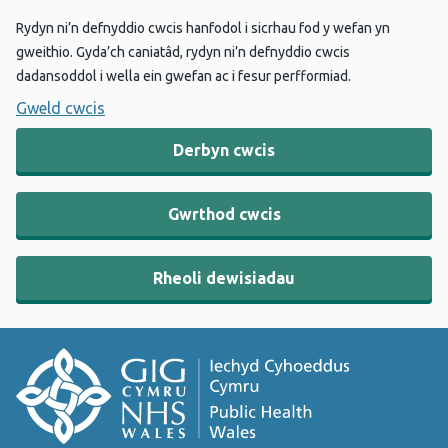
Rydyn ni’n defnyddio cwcis hanfodol i sicrhau fod y wefan yn
gweithio. Gyda’ch caniatâd, rydyn ni’n defnyddio cwcis
dadansoddol i wella ein gwefan ac i fesur perfformiad.
Gweld cwcis
Derbyn cwcis
Gwrthod cwcis
Rheoli dewisiadau