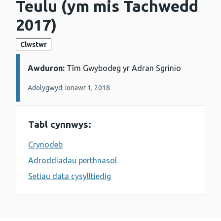
Teulu (ym mis Tachwedd
2017)
Clwstwr
Awduron:
Manylion:
Tîm Gwybodeg yr Adran Sgrinio
Adolygwyd: Ionawr 1, 2018
Tabl cynnwys:
Crynodeb
Adroddiadau perthnasol
Setiau data cysylltiedig