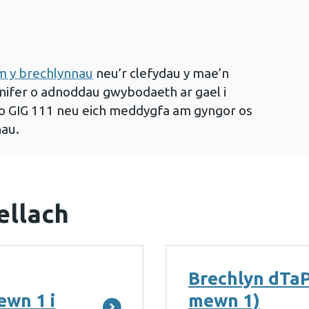
 y brechlynnau
neu’r clefydau y mae’n
nifer o adnoddau gwybodaeth ar gael i
nio GIG 111 neu eich meddygfa am gyngor os
nau.
ellach
Brechlyn dTaP
ewn 1 i
mewn 1)