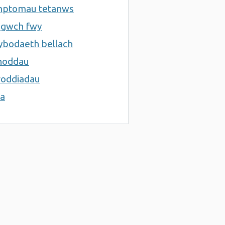
mptomau tetanws
sgwch fwy
bodaeth bellach
noddau
oddiadau
a