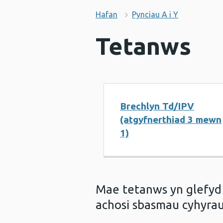
Hafan
Pynciau A i Y
Tetanws
Brechlyn Td/IPV
(atgyfnerthiad 3 mewn
1)
Mae tetanws yn glefyd s
achosi sbasmau cyhyra