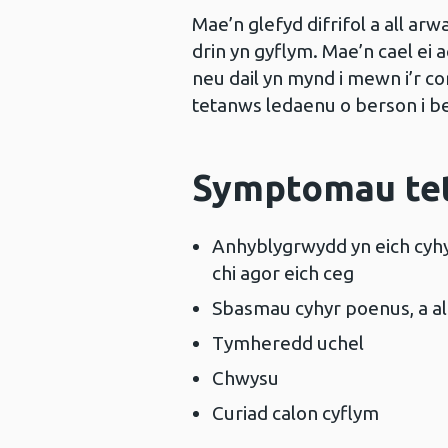
Mae’n glefyd difrifol a all arw
drin yn gyflym. Mae’n cael ei
neu dail yn mynd i mewn i’r co
tetanws ledaenu o berson i b
Symptomau te
Anhyblygrwydd yn eich cyhyr
chi agor eich ceg
Sbasmau cyhyr poenus, a al
Tymheredd uchel
Chwysu
Curiad calon cyflym