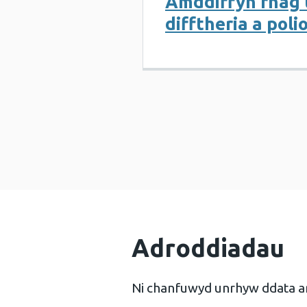
Amddiffyn rhag 
difftheria a poli
Adroddiadau
Ni chanfuwyd unrhyw ddata a