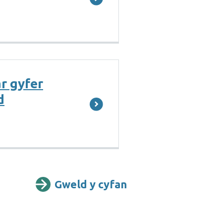
r gyfer
d
Gweld y cyfan
Gwybodaeth bell