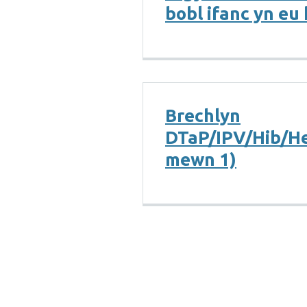
bobl ifanc yn e
Brechlyn
DTaP/IPV/Hib/H
mewn 1)