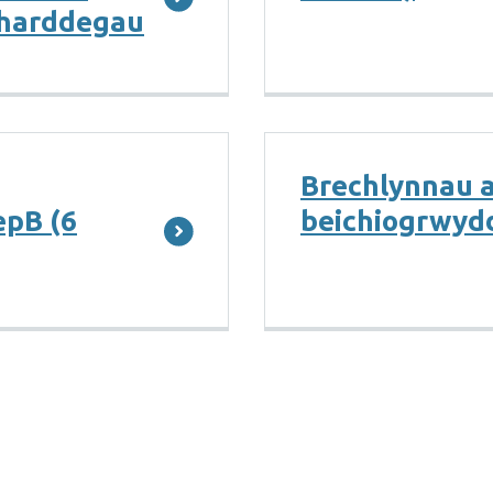
u harddegau
Brechlynnau a
epB (6
beichiogrwyd