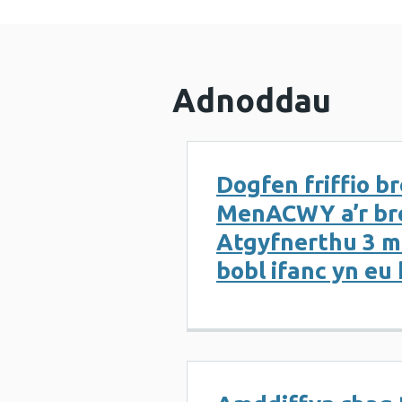
Adnoddau
Dogfen friffio b
MenACWY a’r br
Atgyfnerthu 3 m
bobl ifanc yn e