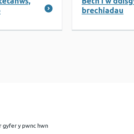
tetanws,
Beth i’w ddisg
o
brechiadau
r gyfer y pwnc hwn