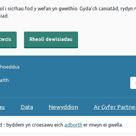
l i sicrhau fod y wefan yn gweithio. Gyda’ch caniatâd, rydyn
iad.
cwcis
Rheoli dewisiadau
C
au
Data
Newyddion
Ar Gyfer Partne
 - byddem yn croesawu eich
adborth
er mwyn ei gwella.