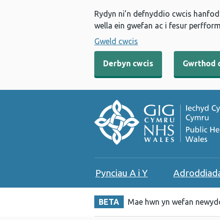
Rydyn ni’n defnyddio cwcis hanfodo
wella ein gwefan ac i fesur perfform
Gweld cwcis
Derbyn cwcis
Gwrthod 
Pynciau A i Y
Adroddiad
BETA
Mae hwn yn wefan newydd