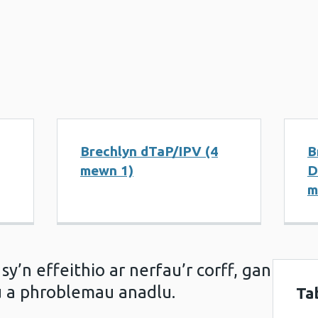
Brechlyn dTaP/IPV (4
B
mewn 1)
D
m
y’n effeithio ar nerfau’r corff, gan
u a phroblemau anadlu.
Ta