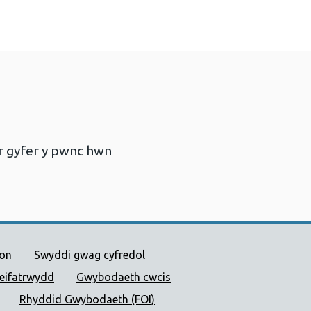
r gyfer y pwnc hwn
 Cyhoeddus Cymru
ion
Swyddi gwag cyfredol
reifatrwydd
Gwybodaeth cwcis
Rhyddid Gwybodaeth (FOI)