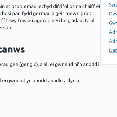
Sy
ain at broblemau iechyd difrifol os na chaiff ei
 achosi pan fydd germau a geir mewn pridd
Dy
rff trwy friwiau agored neu losgiadau. Ni all
Gwy
erson.
Ad
Adr
tanws
Dat
au gên (genglo), a all ei gwneud hi’n anodd i
l ei gwneud yn anodd anadlu a llyncu