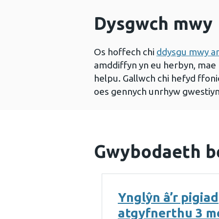
Dysgwch mwy
Os hoffech chi
ddysgu mwy am
amddiffyn yn eu herbyn, mae 
helpu. Gallwch chi hefyd ffo
oes gennych unrhyw gwestiy
Gwybodaeth b
Ynglŷn â’r pigiad
atgyfnerthu 3 m