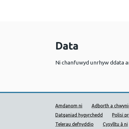
Data
Ni chanfuwyd unrhyw ddata a
Dolenni Cymorth Iechyd
Amdanom ni
Adborth a chwyn
Datganiad hygyrchedd
Polisi p
Telerau defnyddio
Cysylltu â ni