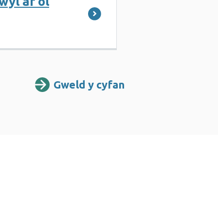
wyl ar ôl
Gweld y cyfan
Adnoddau