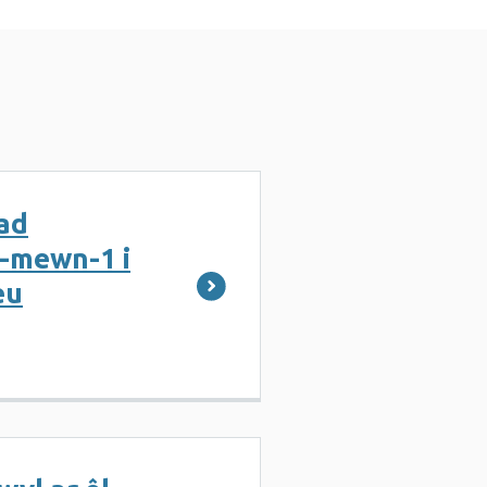
iad
-mewn-1 i
eu