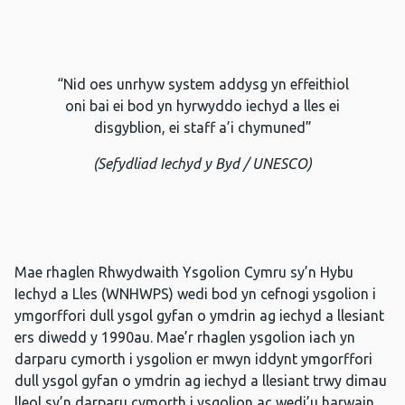
“Nid oes unrhyw system addysg yn effeithiol
oni bai ei bod yn hyrwyddo iechyd a lles ei
disgyblion, ei staff a’i chymuned”
(Sefydliad Iechyd y Byd / UNESCO)
Mae rhaglen Rhwydwaith Ysgolion Cymru sy’n Hybu
Iechyd a Lles (WNHWPS) wedi bod yn cefnogi ysgolion i
ymgorffori dull ysgol gyfan o ymdrin ag iechyd a llesiant
ers diwedd y 1990au. Mae’r rhaglen ysgolion iach yn
darparu cymorth i ysgolion er mwyn iddynt ymgorffori
dull ysgol gyfan o ymdrin ag iechyd a llesiant trwy dimau
lleol sy’n darparu cymorth i ysgolion ac wedi’u harwain