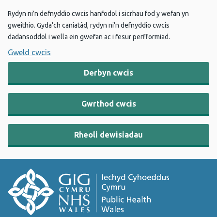
Rydyn ni’n defnyddio cwcis hanfodol i sicrhau fod y wefan yn
gweithio. Gyda’ch caniatâd, rydyn ni’n defnyddio cwcis
dadansoddol i wella ein gwefan ac i fesur perfformiad.
Gweld cwcis
Derbyn cwcis
Gwrthod cwcis
Rheoli dewisiadau