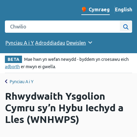
English
– Change 
Cymraeg
Newid iaith y wefan
Chwilio gwefan Iechyd Cyhoeddus Cymru
Chwi
Pynciau A i Y
Adroddiadau
Dewislen
BETA
Mae hwn yn wefan newydd - byddem yn croesawu eich
adborth
er mwyn ei gwella.
Pynciau A i Y
Rhwydwaith Ysgolion
Cymru sy’n Hybu Iechyd a
Lles (WNHWPS)