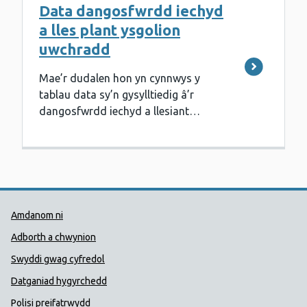
Data dangosfwrdd iechyd
a lles plant ysgolion
uwchradd
Mae’r dudalen hon yn cynnwys y
tablau data sy’n gysylltiedig â’r
dangosfwrdd iechyd a llesiant…
Dolenni Cymorth Iechyd Cyhoedd
Amdanom ni
Adborth a chwynion
Swyddi gwag cyfredol
Datganiad hygyrchedd
Polisi preifatrwydd