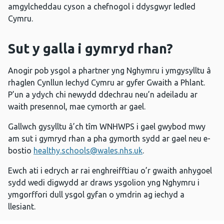
amgylcheddau cyson a chefnogol i ddysgwyr ledled
Cymru.
Sut y galla i gymryd rhan?
Anogir pob ysgol a phartner yng Nghymru i ymgysylltu â
rhaglen Cynllun Iechyd Cymru ar gyfer Gwaith a Phlant.
P’un a ydych chi newydd ddechrau neu’n adeiladu ar
waith presennol, mae cymorth ar gael.
Gallwch gysylltu â’ch tîm WNHWPS i gael gwybod mwy
am sut i gymryd rhan a pha gymorth sydd ar gael neu e-
bostio
healthy.schools@wales.nhs.uk
.
Ewch ati i edrych ar rai enghreifftiau o’r gwaith anhygoel
sydd wedi digwydd ar draws ysgolion yng Nghymru i
ymgorffori dull ysgol gyfan o ymdrin ag iechyd a
llesiant.