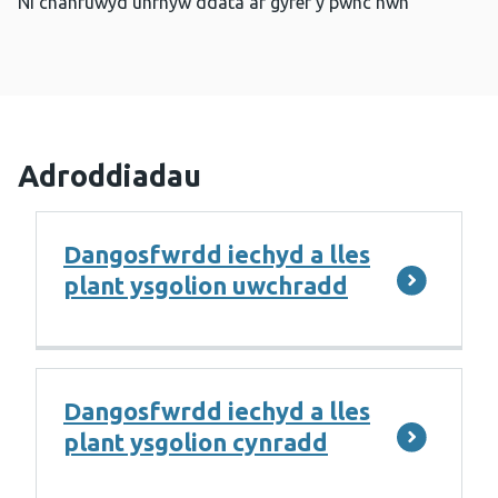
Ni chanfuwyd unrhyw ddata ar gyfer y pwnc hwn
Adroddiadau
Dangosfwrdd iechyd a lles
plant ysgolion uwchradd
Dangosfwrdd iechyd a lles
plant ysgolion cynradd