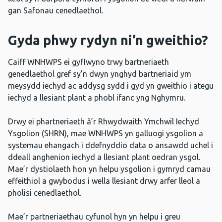
gan Safonau cenedlaethol.
Gyda phwy rydyn ni’n gweithio?
Caiff WNHWPS ei gyflwyno trwy bartneriaeth
genedlaethol gref sy’n dwyn ynghyd bartneriaid ym
meysydd iechyd ac addysg sydd i gyd yn gweithio i ategu
iechyd a llesiant plant a phobl ifanc yng Nghymru.
Drwy ei phartneriaeth â’r Rhwydwaith Ymchwil Iechyd
Ysgolion (SHRN), mae WNHWPS yn galluogi ysgolion a
systemau ehangach i ddefnyddio data o ansawdd uchel i
ddeall anghenion iechyd a llesiant plant oedran ysgol.
Mae’r dystiolaeth hon yn helpu ysgolion i gymryd camau
effeithiol a gwybodus i wella llesiant drwy arfer lleol a
pholisi cenedlaethol.
Mae’r partneriaethau cyfunol hyn yn helpu i greu