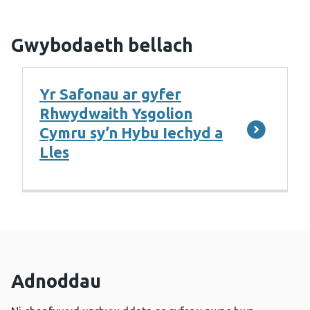
Gwybodaeth bellach
Yr Safonau ar gyfer
Rhwydwaith Ysgolion
Cymru sy’n Hybu Iechyd a
Lles
Adnoddau