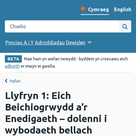
English
– Change 
Cymraeg
Newid iaith y wefan
Chwilio gwefan Iechyd Cyhoeddus Cymru
Chwi
Pynciau A i Y
Adroddiadau
Dewislen
BETA
Mae hwn yn wefan newydd - byddem yn croesawu eich
adborth
er mwyn ei gwella.
Hafan
Llyfryn 1: Eich
Beichiogrwydd a’r
Enedigaeth – dolenni i
wybodaeth bellach