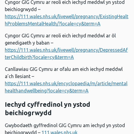
Cyngor GIG Cymru ar reoli eich iechyd meddwl yn ystod
beichiogrwydd –
https://111.wales.nhs.uk/livewell/pregnancy/ExistingHealt
hProblemsMentalHealth/?locale=cy&term=A
Cyngor GIG Cymru ar reoli eich iechyd meddwl ar ôl
genedigaeth y baban –
https://111.wales.nhs.uk/livewell/pregnancy/DepressedAf
terChildbirth?locale=cy&term=A
Canllawiau GIG Cymru ar ofalu am eich iechyd meddwl
a’ch llesiant –
https://111.wales.nhs.uk/encyclopaedia/m/article/mental
healthandwellbeing?locale=cy&term=A
Iechyd cyffredinol yn ystod
beichiogrwydd
Gwybodaeth gyffredinol GIG Cymru am iechyd yn ystod
beichiogrwydd –
111.wales.nhs.uk