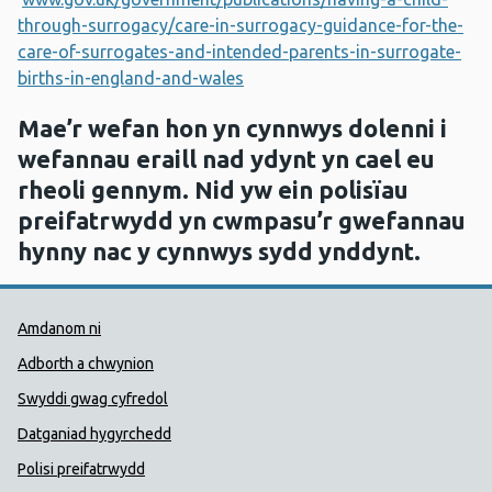
through-surrogacy/care-in-surrogacy-guidance-for-the-
care-of-surrogates-and-intended-parents-in-surrogate-
births-in-england-and-wales
Mae’r wefan hon yn cynnwys dolenni i
wefannau eraill nad ydynt yn cael eu
rheoli gennym. Nid yw ein polisïau
preifatrwydd yn cwmpasu’r gwefannau
hynny nac y cynnwys sydd ynddynt.
Dolenni Cymorth Iechyd Cyhoedd
Amdanom ni
Adborth a chwynion
Swyddi gwag cyfredol
Datganiad hygyrchedd
Polisi preifatrwydd