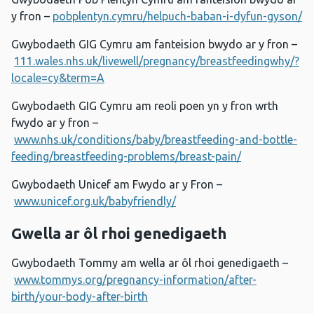
y fron –
pobplentyn.cymru/helpuch-baban-i-dyfun-gyson/
Gwybodaeth GIG Cymru am fanteision bwydo ar y fron –
111.wales.nhs.uk/livewell/pregnancy/breastfeedingwhy/?
locale=cy&term=A
Gwybodaeth GIG Cymru am reoli poen yn y fron wrth
fwydo ar y fron –
www.nhs.uk/conditions/baby/breastfeeding-and-bottle-
feeding/breastfeeding-problems/breast-pain/
Gwybodaeth Unicef am Fwydo ar y Fron –
www.unicef.org.uk/babyfriendly/
Gwella ar ôl rhoi genedigaeth
Gwybodaeth Tommy am wella ar ôl rhoi genedigaeth –
www.tommys.org/pregnancy-information/after-
birth/your-body-after-birth