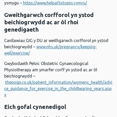
ysmygu –
https://www.helpafiistopio.cymru/
Gweithgarwch corfforol yn ystod
beichiogrwydd ac ar ôl rhoi
genedigaeth
Canllawiau GIG y DU ar weithgarwch corfforol yn ystod
beichiogrwydd –
www.nhs.uk/pregnancy/keeping-
well/exercise/
Gwybodaeth Pelvic Obstetric Gynaecological
Physiotherapy am ymarfer corff yn ystod ac ar ôl
beichiogrwydd –
thepogp.co.uk/patient_information/womens_health/advi
ce_guidance_for_exercise_in_the_childbearing_years.asp
x
Eich gofal cynenedigol