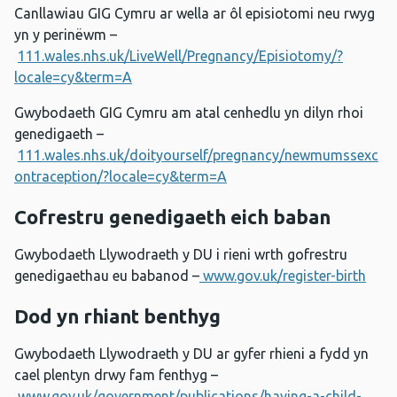
Canllawiau GIG Cymru ar wella ar ôl episiotomi neu rwyg
yn y perinëwm –
111.wales.nhs.uk/LiveWell/Pregnancy/Episiotomy/?
locale=cy&term=A
Gwybodaeth GIG Cymru am atal cenhedlu yn dilyn rhoi
genedigaeth –
111.wales.nhs.uk/doityourself/pregnancy/newmumssexc
ontraception/?locale=cy&term=A
Cofrestru genedigaeth eich baban
Gwybodaeth Llywodraeth y DU i rieni wrth gofrestru
genedigaethau eu babanod –
www.gov.uk/register-birth
Dod yn rhiant benthyg
Gwybodaeth Llywodraeth y DU ar gyfer rhieni a fydd yn
cael plentyn drwy fam fenthyg –
www.gov.uk/government/publications/having-a-child-