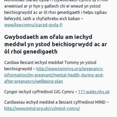
arweiniad ar yr hyn y gallwch chi ei wneud yn ystod
beichiogrwydd ac ar ôl rhoi genedigaeth i helpu sgiliau
lleferydd, iaith a chyfathrebu eich baban –
www.llyw.cymru/siarad-gyda-fi
Gwybodaeth am ofalu am iechyd
meddwl yn ystod beichiogrwydd ac ar
ôl rhoi genedigaeth
Canllaw llesiant iechyd meddwl Tommy yn ystod
beichiogrwydd –
http://www.tommys.org/pregnancy-
information/im-pregnant/mental-health-during-and-
after-pregnancy/wellbeing-plan
Cyngor iechyd cyffredinol GIG Cymru –
111.wales.nhs.uk
Canllawiau iechyd meddwl a llesiant cyffredinol MIND –
http://www.mind.org.uk/cy/mind-cymru/