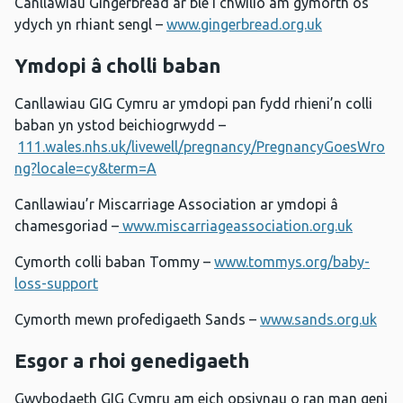
Canllawiau Gingerbread ar ble i chwilio am gymorth os
ydych yn rhiant sengl –
www.gingerbread.org.uk
Ymdopi â cholli baban
Canllawiau GIG Cymru ar ymdopi pan fydd rhieni’n colli
baban yn ystod beichiogrwydd –
111.wales.nhs.uk/livewell/pregnancy/PregnancyGoesWro
ng?locale=cy&term=A
Canllawiau’r Miscarriage Association ar ymdopi â
chamesgoriad –
www.miscarriageassociation.org.uk
Cymorth colli baban Tommy –
www.tommys.org/baby-
loss-support
Cymorth mewn profedigaeth Sands –
www.sands.org.uk
Esgor a rhoi genedigaeth
Gwybodaeth GIG Cymru am eich opsiynau o ran man geni