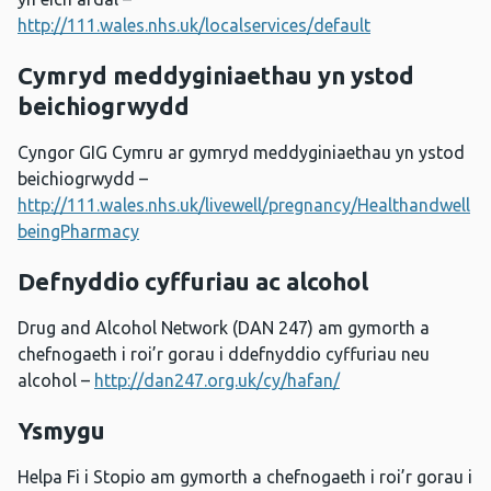
http://111.wales.nhs.uk/localservices/default
Cymryd meddyginiaethau yn ystod
beichiogrwydd
Cyngor GIG Cymru ar gymryd meddyginiaethau yn ystod
beichiogrwydd –
http://111.wales.nhs.uk/livewell/pregnancy/Healthandwell
beingPharmacy
Defnyddio cyffuriau ac alcohol
Drug and Alcohol Network (DAN 247) am gymorth a
chefnogaeth i roi’r gorau i ddefnyddio cyffuriau neu
alcohol –
http://dan247.org.uk/cy/hafan/
Ysmygu
Helpa Fi i Stopio am gymorth a chefnogaeth i roi’r gorau i