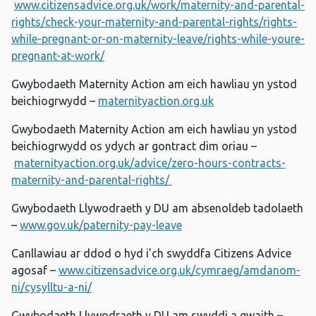
www.citizensadvice.org.uk/work/maternity-and-parental-
rights/check-your-maternity-and-parental-rights/rights-
while-pregnant-or-on-maternity-leave/rights-while-youre-
pregnant-at-work/
Gwybodaeth Maternity Action am eich hawliau yn ystod
beichiogrwydd –
maternityaction.org.uk
Gwybodaeth Maternity Action am eich hawliau yn ystod
beichiogrwydd os ydych ar gontract dim oriau –
maternityaction.org.uk/advice/zero-hours-contracts-
maternity-and-parental-rights/
Gwybodaeth Llywodraeth y DU am absenoldeb tadolaeth
–
www.gov.uk/paternity-pay-leave
Canllawiau ar ddod o hyd i’ch swyddfa Citizens Advice
agosaf –
www.citizensadvice.org.uk/cymraeg/amdanom-
ni/cysylltu-a-ni/
Gwybodaeth Llywodraeth y DU am swyddi a gwaith –