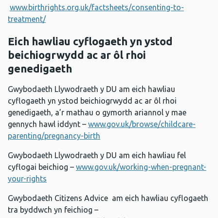
www.birthrights.org.uk/factsheets/consenting-to-
treatment/
Eich hawliau cyflogaeth yn ystod
beichiogrwydd ac ar ôl rhoi
genedigaeth
Gwybodaeth Llywodraeth y DU am eich hawliau
cyflogaeth yn ystod beichiogrwydd ac ar ôl rhoi
genedigaeth, a’r mathau o gymorth ariannol y mae
gennych hawl iddynt –
www.gov.uk/browse/childcare-
parenting/pregnancy-birth
Gwybodaeth Llywodraeth y DU am eich hawliau fel
cyflogai beichiog –
www.gov.uk/working-when-pregnant-
your-rights
Gwybodaeth Citizens Advice am eich hawliau cyflogaeth
tra byddwch yn feichiog –