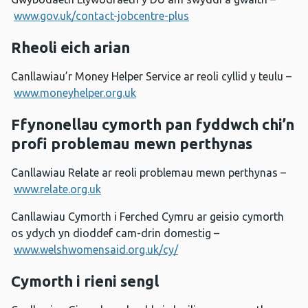
www.gov.uk/contact-jobcentre-plus
Rheoli eich arian
Canllawiau’r Money Helper Service ar reoli cyllid y teulu –
www.moneyhelper.org.uk
Ffynonellau cymorth pan fyddwch chi’n
profi problemau mewn perthynas
Canllawiau Relate ar reoli problemau mewn perthynas –
www.relate.org.uk
Canllawiau Cymorth i Ferched Cymru ar geisio cymorth
os ydych yn dioddef cam-drin domestig –
www.welshwomensaid.org.uk/cy/
Cymorth i rieni sengl