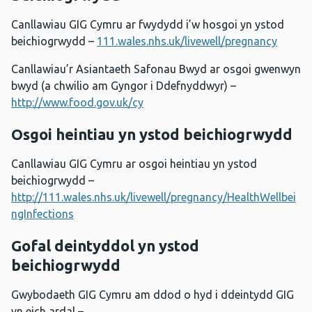
Canllawiau GIG Cymru ar fwydydd i’w hosgoi yn ystod
beichiogrwydd –
111.wales.nhs.uk/livewell/pregnancy
Canllawiau’r Asiantaeth Safonau Bwyd ar osgoi gwenwyn
bwyd (a chwilio am Gyngor i Ddefnyddwyr) –
http://www.food.gov.uk/cy
Osgoi heintiau yn ystod beichiogrwydd
Canllawiau GIG Cymru ar osgoi heintiau yn ystod
beichiogrwydd –
http://111.wales.nhs.uk/livewell/pregnancy/HealthWellbei
ngInfections
Gofal deintyddol yn ystod
beichiogrwydd
Gwybodaeth GIG Cymru am ddod o hyd i ddeintydd GIG
yn eich ardal –