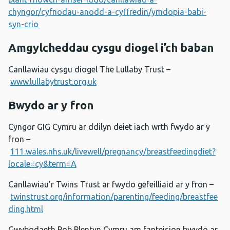
chyngor/cyfnodau-anodd-a-cyffredin/ymdopia-babi-
syn-crio
Amgylcheddau cysgu diogel i’ch baban
Canllawiau cysgu diogel The Lullaby Trust –
www.lullabytrust.org.uk
Bwydo ar y fron
Cyngor GIG Cymru ar ddilyn deiet iach wrth fwydo ar y
fron –
111.wales.nhs.uk/livewell/pregnancy/breastfeedingdiet?
locale=cy&term=A
Canllawiau’r Twins Trust ar fwydo gefeilliaid ar y fron –
twinstrust.org/information/parenting/feeding/breastfee
ding.html
Gwybodaeth Pob Plentyn Cymru am fanteision bwydo ar