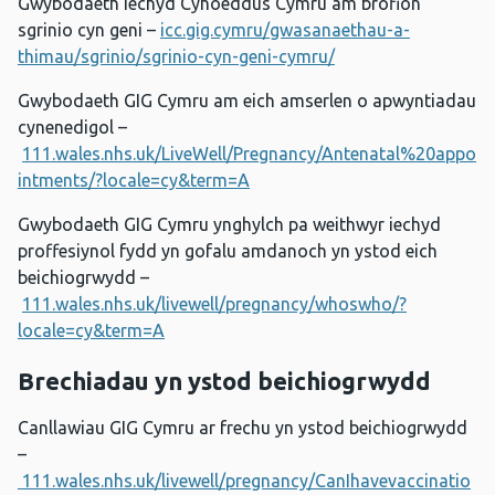
Gwybodaeth Iechyd Cyhoeddus Cymru am brofion
sgrinio cyn geni –
icc.gig.cymru/gwasanaethau-a-
thimau/sgrinio/sgrinio-cyn-geni-cymru/
Gwybodaeth GIG Cymru am eich amserlen o apwyntiadau
cynenedigol –
111.wales.nhs.uk/LiveWell/Pregnancy/Antenatal%20appo
intments/?locale=cy&term=A
Gwybodaeth GIG Cymru ynghylch pa weithwyr iechyd
proffesiynol fydd yn gofalu amdanoch yn ystod eich
beichiogrwydd –
111.wales.nhs.uk/livewell/pregnancy/whoswho/?
locale=cy&term=A
Brechiadau yn ystod beichiogrwydd
Canllawiau GIG Cymru ar frechu yn ystod beichiogrwydd
–
111.wales.nhs.uk/livewell/pregnancy/CanIhavevaccinatio