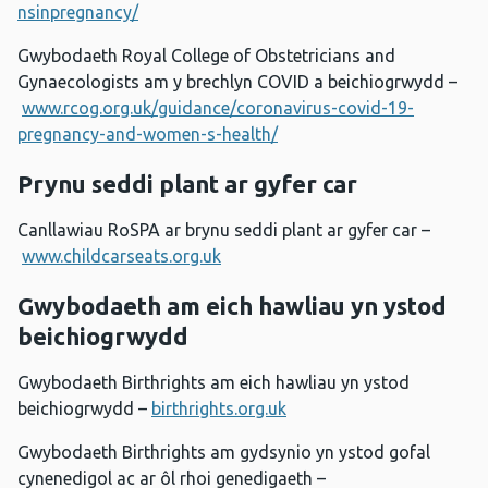
nsinpregnancy/
Gwybodaeth Royal College of Obstetricians and
Gynaecologists am y brechlyn COVID a beichiogrwydd –
www.rcog.org.uk/guidance/coronavirus-covid-19-
pregnancy-and-women-s-health/
Prynu seddi plant ar gyfer car
Canllawiau RoSPA ar brynu seddi plant ar gyfer car –
www.childcarseats.org.uk
Gwybodaeth am eich hawliau yn ystod
beichiogrwydd
Gwybodaeth Birthrights am eich hawliau yn ystod
beichiogrwydd –
birthrights.org.uk
Gwybodaeth Birthrights am gydsynio yn ystod gofal
cynenedigol ac ar ôl rhoi genedigaeth –