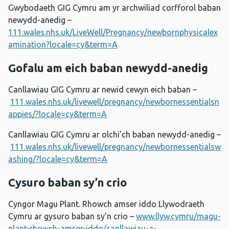
Gwybodaeth GIG Cymru am yr archwiliad corfforol baban
newydd-anedig –
111.wales.nhs.uk/LiveWell/Pregnancy/newbornphysicalex
amination?locale=cy&term=A
Gofalu am eich baban newydd-anedig
Canllawiau GIG Cymru ar newid cewyn eich baban –
111.wales.nhs.uk/livewell/pregnancy/newbornessentialsn
appies/?locale=cy&term=A
Canllawiau GIG Cymru ar olchi’ch baban newydd-anedig –
111.wales.nhs.uk/livewell/pregnancy/newbornessentialsw
ashing/?locale=cy&term=A
Cysuro baban sy’n crio
Cyngor Magu Plant. Rhowch amser iddo Llywodraeth
Cymru ar gysuro baban sy’n crio –
www.llyw.cymru/magu-
plant-rhowch-amser-iddo/canllawiau-a-