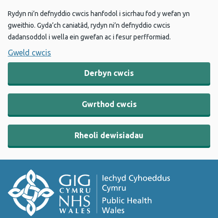
Rydyn ni’n defnyddio cwcis hanfodol i sicrhau fod y wefan yn
gweithio. Gyda’ch caniatâd, rydyn ni’n defnyddio cwcis
dadansoddol i wella ein gwefan ac i fesur perfformiad.
Gweld cwcis
Derbyn cwcis
Gwrthod cwcis
Rheoli dewisiadau