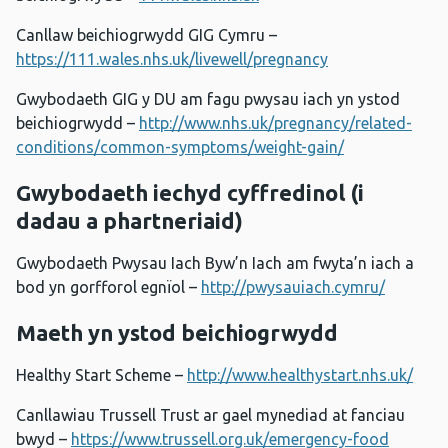
Canllaw beichiogrwydd GIG Cymru –
https://111.wales.nhs.uk/livewell/pregnancy
Gwybodaeth GIG y DU am fagu pwysau iach yn ystod
beichiogrwydd –
http://www.nhs.uk/pregnancy/related-
conditions/common-symptoms/weight-gain/
Gwybodaeth iechyd cyffredinol (i
dadau a phartneriaid)
Gwybodaeth Pwysau Iach Byw’n Iach am fwyta’n iach a
bod yn gorfforol egnïol –
http://pwysauiach.cymru/
Maeth yn ystod beichiogrwydd
Healthy Start Scheme –
http://www.healthystart.nhs.uk/
Canllawiau Trussell Trust ar gael mynediad at fanciau
bwyd –
https://www.trussell.org.uk/emergency-food