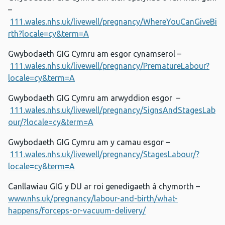
–
111.wales.nhs.uk/livewell/pregnancy/WhereYouCanGiveBi
rth?locale=cy&term=A
Gwybodaeth GIG Cymru am esgor cynamserol –
111.wales.nhs.uk/livewell/pregnancy/PrematureLabour?
locale=cy&term=A
Gwybodaeth GIG Cymru am arwyddion esgor –
111.wales.nhs.uk/livewell/pregnancy/SignsAndStagesLab
our/?locale=cy&term=A
Gwybodaeth GIG Cymru am y camau esgor –
111.wales.nhs.uk/livewell/pregnancy/StagesLabour/?
locale=cy&term=A
Canllawiau GIG y DU ar roi genedigaeth â chymorth –
www.nhs.uk/pregnancy/labour-and-birth/what-
happens/forceps-or-vacuum-delivery/