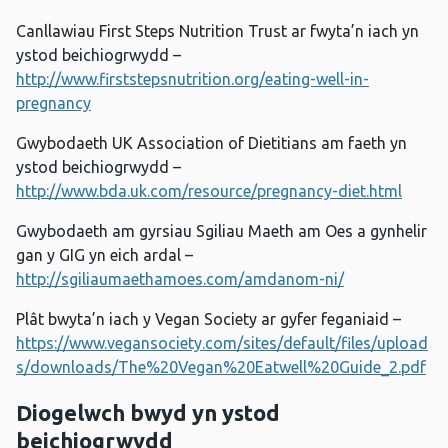
Canllawiau First Steps Nutrition Trust ar fwyta’n iach yn
ystod beichiogrwydd –
http://www.firststepsnutrition.org/eating-well-in-
pregnancy
Gwybodaeth UK Association of Dietitians am faeth yn
ystod beichiogrwydd –
http://www.bda.uk.com/resource/pregnancy-diet.html
Gwybodaeth am gyrsiau Sgiliau Maeth am Oes a gynhelir
gan y GIG yn eich ardal –
http://sgiliaumaethamoes.com/amdanom-ni/
Plât bwyta’n iach y Vegan Society ar gyfer feganiaid –
https://www.vegansociety.com/sites/default/files/upload
s/downloads/The%20Vegan%20Eatwell%20Guide_2.pdf
Diogelwch bwyd yn ystod
beichiogrwydd