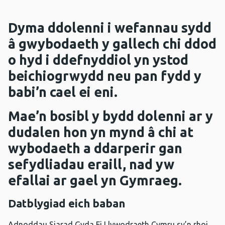
Dyma ddolenni i wefannau sydd
â gwybodaeth y gallech chi ddod
o hyd i ddefnyddiol yn ystod
beichiogrwydd neu pan fydd y
babi’n cael ei eni.
Mae’n bosibl y bydd dolenni ar y
dudalen hon yn mynd â chi at
wybodaeth a ddarperir gan
sefydliadau eraill, nad yw
efallai ar gael yn Gymraeg.
Datblygiad eich baban
Adnoddau Siarad Gyda Fi Llywodraeth Cymru sy’n rhoi