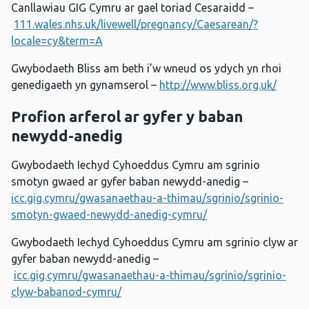
Canllawiau GIG Cymru ar gael toriad Cesaraidd –
111.wales.nhs.uk/livewell/pregnancy/Caesarean/?
locale=cy&term=A
Gwybodaeth Bliss am beth i’w wneud os ydych yn rhoi
genedigaeth yn gynamserol –
http://www.bliss.org.uk/
Profion arferol ar gyfer y baban
newydd-anedig
Gwybodaeth Iechyd Cyhoeddus Cymru am sgrinio
smotyn gwaed ar gyfer baban newydd-anedig –
icc.gig.cymru/gwasanaethau-a-thimau/sgrinio/sgrinio-
smotyn-gwaed-newydd-anedig-cymru/
Gwybodaeth Iechyd Cyhoeddus Cymru am sgrinio clyw ar
gyfer baban newydd-anedig –
icc.gig.cymru/gwasanaethau-a-thimau/sgrinio/sgrinio-
clyw-babanod-cymru/