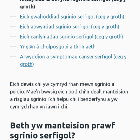
Cynnwys
groth)
Eich gwahoddiad sgrinio serfigol (ceg y groth)
Eich apwyntiad sgrinio serfigol (ceg y groth)
Eich canlyniadau sgrinio serfigol (ceg y groth)
Ynglŷn â cholposgopi a thriniaeth
Arwyddion a symptomau canser serfigol (ceg y
groth)
Eich dewis chi yw cymryd rhan mewn sgrinio ai
peidio. Mae’n bwysig eich bod chi’n deall manteision
a risgiau sgrinio i’ch helpu chi i benderfynu a yw
cymryd rhan yn iawn i chi.
Beth yw manteision prawf
sgrinio serfigol?