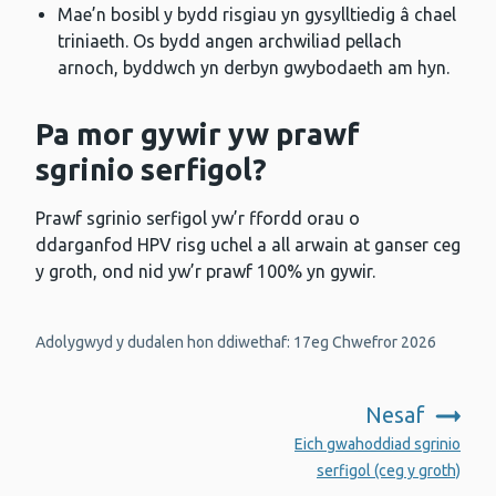
Mae’n bosibl y bydd risgiau yn gysylltiedig â chael
triniaeth. Os bydd angen archwiliad pellach
arnoch, byddwch yn derbyn gwybodaeth am hyn.
Pa mor gywir yw prawf
sgrinio serfigol?
Prawf sgrinio serfigol yw’r ffordd orau o
ddarganfod HPV risg uchel a all arwain at ganser ceg
y groth, ond nid yw’r prawf 100% yn gywir.
Adolygwyd y dudalen hon ddiwethaf: 17eg Chwefror 2026
Nesaf
:
Eich gwahoddiad sgrinio
serfigol (ceg y groth)