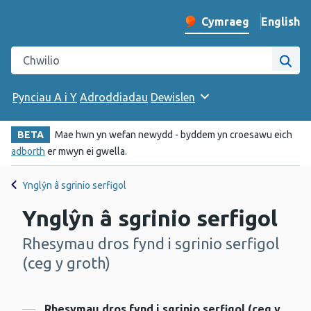
English
– Change 
Cymraeg
Newid iaith y wefan
Chwilio gwefan Iechyd Cyhoeddus Cymru
Chwi
Pynciau A i Y
Adroddiadau
Dewislen
BETA
Mae hwn yn wefan newydd - byddem yn croesawu eich
adborth
er mwyn ei gwella.
Ynglŷn â sgrinio serfigol
Ynglŷn â sgrinio serfigol
Rhesymau dros fynd i sgrinio serfigol
-
(ceg y groth)
Rhesymau dros fynd i sgrinio serfigol (ceg y