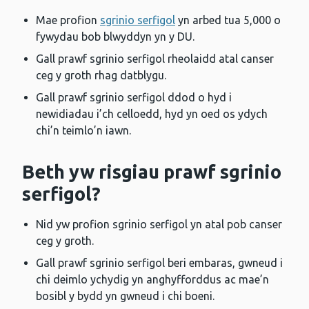
Mae profion
sgrinio serfigol
yn arbed tua 5,000 o
fywydau bob blwyddyn yn y DU.
Gall prawf sgrinio serfigol rheolaidd atal canser
ceg y groth rhag datblygu.
Gall prawf sgrinio serfigol ddod o hyd i
newidiadau i’ch celloedd, hyd yn oed os ydych
chi’n teimlo’n iawn.
Beth yw risgiau prawf sgrinio
serfigol?
Nid yw profion sgrinio serfigol yn atal pob canser
ceg y groth.
Gall prawf sgrinio serfigol beri embaras, gwneud i
chi deimlo ychydig yn anghyfforddus ac mae’n
bosibl y bydd yn gwneud i chi boeni.