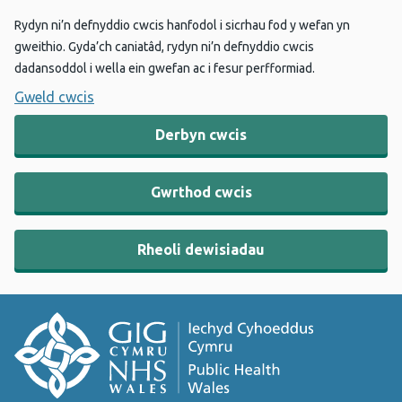
Rydyn ni’n defnyddio cwcis hanfodol i sicrhau fod y wefan yn
gweithio. Gyda’ch caniatâd, rydyn ni’n defnyddio cwcis
dadansoddol i wella ein gwefan ac i fesur perfformiad.
Gweld cwcis
Derbyn cwcis
Gwrthod cwcis
Rheoli dewisiadau