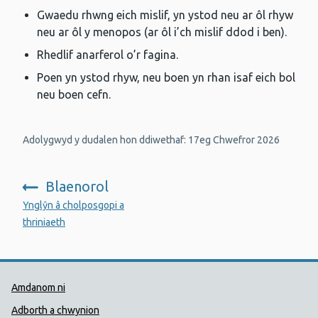
Gwaedu rhwng eich mislif, yn ystod neu ar ôl rhyw
neu ar ôl y menopos (ar ôl i’ch mislif ddod i ben).
Rhedlif anarferol o’r fagina.
Poen yn ystod rhyw, neu boen yn rhan isaf eich bol
neu boen cefn.
Adolygwyd y dudalen hon ddiwethaf: 17eg Chwefror 2026
Blaenorol
:
Ynglŷn â cholposgopi a
thriniaeth
Dolenni Cymorth Iechyd Cyhoedd
Amdanom ni
Adborth a chwynion