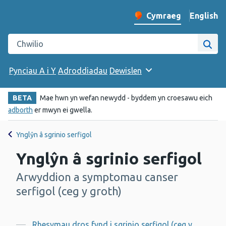
English
– Change 
Cymraeg
Newid iaith y wefan
Chwilio gwefan Iechyd Cyhoeddus Cymru
Chwi
Pynciau A i Y
Adroddiadau
Dewislen
BETA
Mae hwn yn wefan newydd - byddem yn croesawu eich
adborth
er mwyn ei gwella.
Ynglŷn â sgrinio serfigol
Ynglŷn â sgrinio serfigol
Arwyddion a symptomau canser
-
serfigol (ceg y groth)
Rhesymau dros fynd i sgrinio serfigol (ceg y