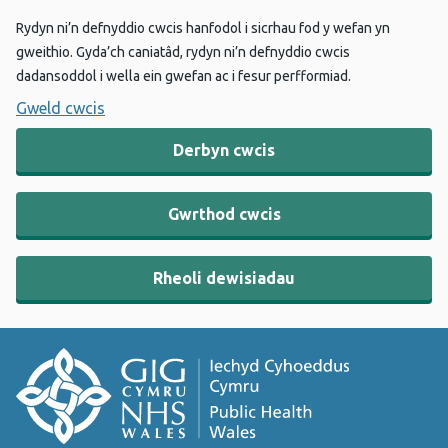
Rydyn ni’n defnyddio cwcis hanfodol i sicrhau fod y wefan yn
gweithio. Gyda’ch caniatâd, rydyn ni’n defnyddio cwcis
dadansoddol i wella ein gwefan ac i fesur perfformiad.
Gweld cwcis
Derbyn cwcis
Gwrthod cwcis
Rheoli dewisiadau