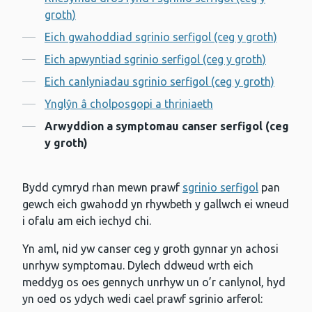
Cynnwys
groth)
Eich gwahoddiad sgrinio serfigol (ceg y groth)
Eich apwyntiad sgrinio serfigol (ceg y groth)
Eich canlyniadau sgrinio serfigol (ceg y groth)
Ynglŷn â cholposgopi a thriniaeth
Arwyddion a symptomau canser serfigol (ceg
y groth)
Bydd cymryd rhan mewn prawf
sgrinio serfigol
pan
gewch eich gwahodd yn rhywbeth y gallwch ei wneud
i ofalu am eich iechyd chi.
Yn aml, nid yw canser ceg y groth gynnar yn achosi
unrhyw symptomau. Dylech ddweud wrth eich
meddyg os oes gennych unrhyw un o’r canlynol, hyd
yn oed os ydych wedi cael prawf sgrinio arferol: