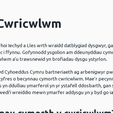
 Cwricwlwm
oi Iechyd a Lles wrth wraidd datblygiad dysgwyr, g
anc i ffynnu. Gofynnodd ysgolion am ddeunyddiau cymo
cwlwm a’u trawsnewid yn brofiadau dysgu ystyrlon.
yd Cyhoeddus Cymru bartneriaeth ag arbenigwyr pw
 cyfres o becynnau cymorth cwricwlwm. Mae’r pecynn
s yn ddulliau ymarferol yn yr ystafell ddosbarth, gan
od wedi’i wreiddio mewn ymarfer addysgu yn y byd go i