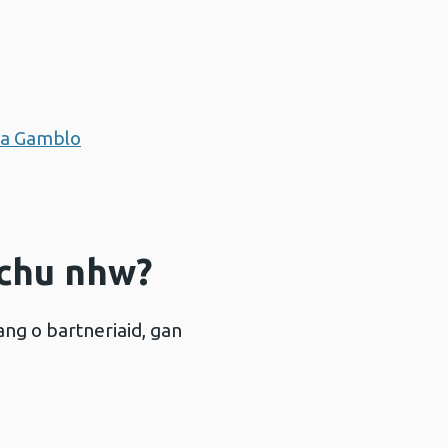
 a Gamblo
rchu nhw?
g o bartneriaid, gan