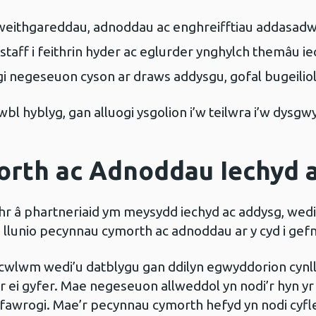
gweithgareddau, adnoddau ac enghreifftiau addasadw
staff i feithrin hyder ac eglurder ynghylch themâu i
gi negeseuon cyson ar draws addysgu, gofal bugeiliol 
l hyblyg, gan alluogi ysgolion i’w teilwra i’w dysgw
rth ac Adnoddau Iechyd a
chr â phartneriaid ym meysydd iechyd ac addysg, wedi
 llunio pecynnau cymorth ac adnoddau ar y cyd i gef
wlwm wedi’u datblygu gan ddilyn egwyddorion cynllu
ar ei gyfer. Mae negeseuon allweddol yn nodi’r hyn y
hfawrogi. Mae’r pecynnau cymorth hefyd yn nodi cyf