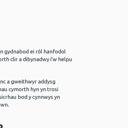
an gydnabod ei rôl hanfodol
rth clir a dibynadwy i’w helpu
nc a gweithwyr addysg
au cymorth hyn yn trosi
 sicrhau bod y cynnwys yn
awn.