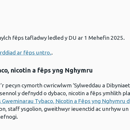
lch fêps tafladwy ledled y DU ar 1 Mehefin 2025.
diad ar fêps untro.
.
o, nicotin a fêps yng Nghymru
u’r pecyn cymorth cwricwlwm ‘Sylweddau a Dibyniaeth 
nol y defnydd o dybaco, nicotin a fêps ymhlith plan
s Gweminarau Tybaco, Nicotin a Fêps yng Nghymru 
on, staff ysgolion, gweithwyr ieuenctid ac unrhyw un 
cefnogi.