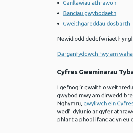
Canllawiau athrawon
Banciau gwybodaeth
Gweithgareddau dosbarth
Newidiodd deddfwriaeth ynghy
Darganfyddwch fwy am wahard
Cyfres Gweminarau Tybac
I gefnogi’r gwaith o weithred
gwybod mwy am dirwedd bresen
Nghymru,
gwyliwch ein Cyfre
wedi’i dylunio ar gyfer athraw
phlant a phobl ifanc ac yn eu 