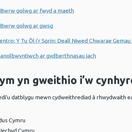
– Bwrw golwg ar fwyd a maeth
– Bwrw golwg ar gwsg
tro: Y Tu Ôl i’r Sgrin: Deall Niwed Chwarae Gemau
 canolbwyntiwch ar gydberthnasau iach
ym yn gweithio i’w cynhy
i’u datblygu mewn cydweithrediad â rhwydwaith ean
dus Cymru
 Iechyd Cymru