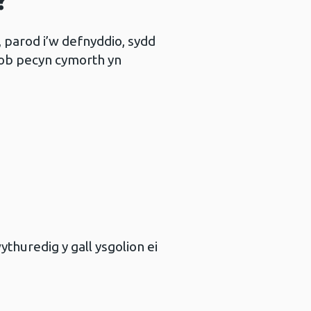
?
parod i’w defnyddio, sydd
 pob pecyn cymorth yn
thuredig y gall ysgolion ei