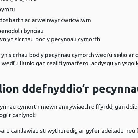
ghymru
 ddosbarth ac arweinwyr cwricwlwm
benodol i bynciau
wn yn sicrhau bod y pecynnau cymorth
yn sicrhau bod y pecynnau cymorth wedi’u seilio ar d
c wedi’u llunio gan realiti ymarferol addysgu yn ysgo
olion ddefnyddio’r pecynn
ecynnau cymorth mewn amrywiaeth o ffyrdd, gan ddib
gi’r canlynol:
ru canllawiau strwythuredig ar gyfer adeiladu neu f