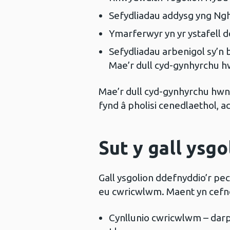
Sefydliadau addysg yng N
Ymarferwyr yn yr ystafell
Sefydliadau arbenigol sy’n 
Mae’r dull cyd-gynhyrchu h
Mae’r dull cyd-gynhyrchu hwn 
fynd â pholisi cenedlaethol, a
Sut y gall ysg
Gall ysgolion ddefnyddio’r p
eu cwricwlwm. Maent yn cefno
Cynllunio cwricwlwm – darpa