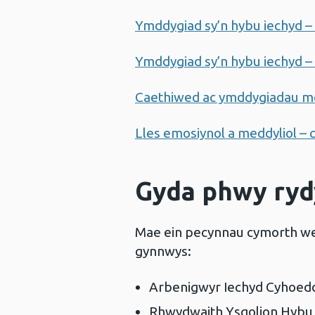
Ymddygiad sy’n hybu iechyd 
Ymddygiad sy’n hybu iechyd 
Caethiwed ac ymddygiadau men
Lles emosiynol a meddyliol –
Gyda phwy ryd
Mae ein pecynnau cymorth wed
gynnwys:
Arbenigwyr Iechyd Cyhoed
Rhwydwaith Ysgolion Hybu