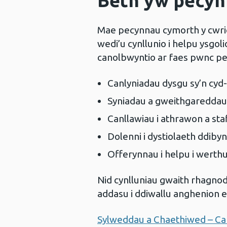
Beth yw pecyn
Mae pecynnau cymorth y cwric
wedi’u cynllunio i helpu ysgo
canolbwyntio ar faes pwnc pe
Canlyniadau dysgu sy’n cyd
Syniadau a gweithgareddau 
Canllawiau i athrawon a sta
Dolenni i dystiolaeth ddi
Offerynnau i helpu i werth
Nid cynlluniau gwaith rhagnod
addasu i ddiwallu anghenion e
Sylweddau a Chaethiwed – Ca