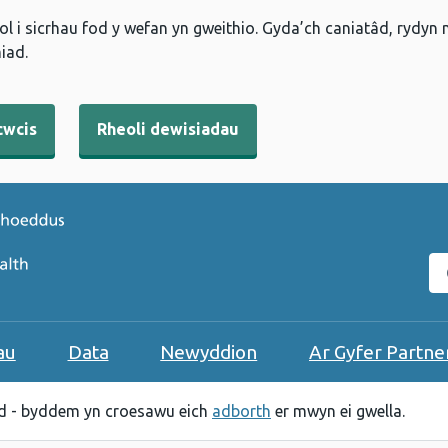
l i sicrhau fod y wefan yn gweithio. Gyda’ch caniatâd, rydyn
iad.
cwcis
Rheoli dewisiadau
C
au
Data
Newyddion
Ar Gyfer Partne
 - byddem yn croesawu eich
adborth
er mwyn ei gwella.