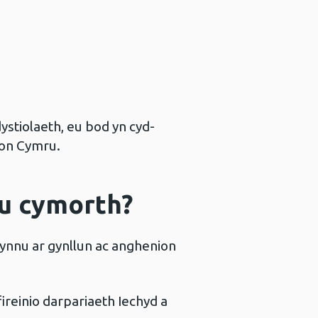
ystiolaeth, eu bod yn cyd-
lion Cymru.
au cymorth?
ynnu ar gynllun ac anghenion
ireinio darpariaeth Iechyd a