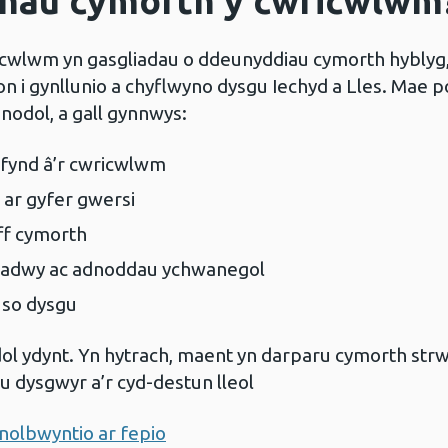
nau cymorth y cwricwlwm
wlwm yn gasgliadau o ddeunyddiau cymorth hyblyg, 
lion i gynllunio a chyflwyno dysgu Iechyd a Lles. Mae
nodol, a gall gynnwys:
-fynd â’r cwricwlwm
ar gyfer gwersi
ff cymorth
bynadwy ac adnoddau ychwanegol
uso dysgu
ol ydynt. Yn hytrach, maent yn darparu cymorth strwy
u dysgwyr a’r cyd-destun lleol
nolbwyntio ar fepio