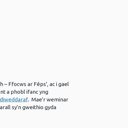
– Ffocws ar Fêps’, ac i gael
t a phobl ifanc yng
ddiweddaraf
. Mae’r weminar
arall sy’n gweithio gyda