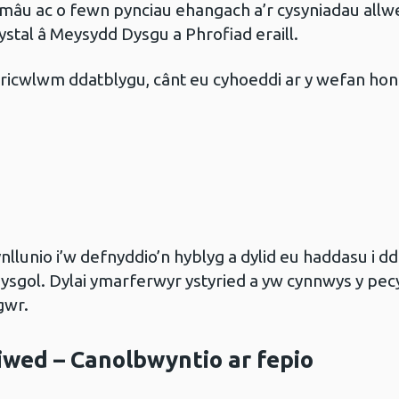
âu ac o fewn pynciau ehangach a’r cysyniadau allw
ystal â Meysydd Dysgu a Phrofiad eraill.
ricwlwm ddatblygu, cânt eu cyhoeddi ar y wefan ho
nllunio i’w defnyddio’n hyblyg a dylid eu haddasu i 
ysgol. Dylai ymarferwyr ystyried a yw cynnwys y pe
gwr.
wed – Canolbwyntio ar fepio