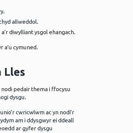
y.
echyd allweddol.
a’r diwylliant ysgol ehangach.
yr a’u cymuned.
 Lles
 nodi pedair thema i ffocysu
nogi dysgu.
nio’r cwricwlwm ac yn nodi’r
r ydym am i ddysgwyr ei ddeall
leoedd ar gyfer dysgu