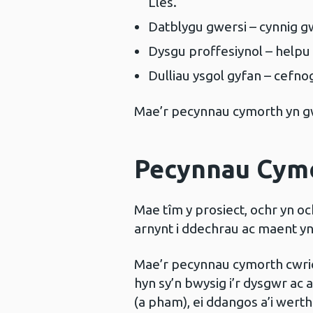
Lles.
Datblygu gwersi – cynnig 
Dysgu proffesiynol – helpu 
Dulliau ysgol gyfan – cefno
Mae’r pecynnau cymorth yn gwb
Pecynnau Cymo
Mae tîm y prosiect, ochr yn o
arnynt i ddechrau ac maent yn
Mae’r pecynnau cymorth cwric
hyn sy’n bwysig i’r dysgwr ac 
(a pham), ei ddangos a’i wert