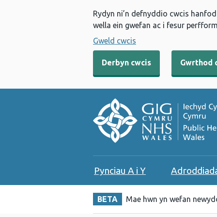
Rydyn ni’n defnyddio cwcis hanfodo
wella ein gwefan ac i fesur perfform
Gweld cwcis
Derbyn cwcis
Gwrthod 
Pynciau A i Y
Adroddiad
BETA
Mae hwn yn wefan newydd