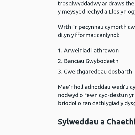
trosglwyddadwy ar draws them
y meysydd Iechyd a Lles yn og
Wrth i’r pecynnau cymorth cw
dilyn y fformat canlynol:
Arweiniad i athrawon
Banciau Gwybodaeth
Gweithgareddau dosbarth
Mae’r holl adnoddau wedi’u cy
nodwyd o fewn cyd-destun yr 
briodol o ran datblygiad y dys
Sylweddau a Chaethi