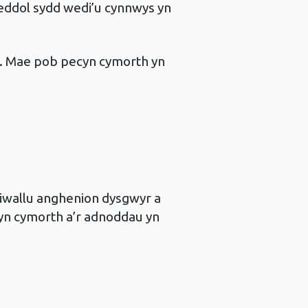
eddol sydd wedi’u cynnwys yn
n. Mae pob pecyn cymorth yn
ddiwallu anghenion dysgwyr a
cyn cymorth a’r adnoddau yn