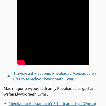
Trawsysgrif – Esbonio Rheoliadau Asesiadau o’r
Effaith ar Iechyd Llywodraeth Cymru
Mae rhagor o wybodaeth am y Rheoliadau ar gael ar
wefan Llywodraeth Cymru:
Rheoliadau Asesiadau o’r Effaith ar Iechyd (Cymru)