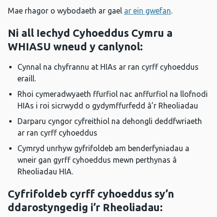
Mae rhagor o wybodaeth ar gael
ar ein gwefan
.
Ni all Iechyd Cyhoeddus Cymru a
WHIASU wneud y canlynol:
Cynnal na chyfrannu at HIAs ar ran cyrff cyhoeddus
eraill.
Rhoi cymeradwyaeth ffurfiol nac anffurfiol na llofnodi
HIAs i roi sicrwydd o gydymffurfedd â’r Rheoliadau
Darparu cyngor cyfreithiol na dehongli deddfwriaeth
ar ran cyrff cyhoeddus
Cymryd unrhyw gyfrifoldeb am benderfyniadau a
wneir gan gyrff cyhoeddus mewn perthynas â
Rheoliadau HIA.
Cyfrifoldeb cyrff cyhoeddus sy’n
ddarostyngedig i’r Rheoliadau: