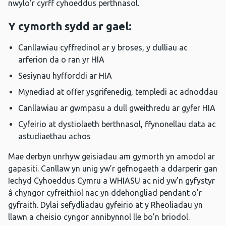
nwylo’r cyrff cyhoeddus perthnasol.
Y cymorth sydd ar gael:
Canllawiau cyffredinol ar y broses, y dulliau ac
arferion da o ran yr HIA
Sesiynau hyfforddi ar HIA
Mynediad at offer ysgrifenedig, templedi ac adnoddau
Canllawiau ar gwmpasu a dull gweithredu ar gyfer HIA
Cyfeirio at dystiolaeth berthnasol, ffynonellau data ac
astudiaethau achos
Mae derbyn unrhyw geisiadau am gymorth yn amodol ar
gapasiti. Canllaw yn unig yw’r gefnogaeth a ddarperir gan
Iechyd Cyhoeddus Cymru a WHIASU ac nid yw’n gyfystyr
â chyngor cyfreithiol nac yn ddehongliad pendant o’r
gyfraith. Dylai sefydliadau gyfeirio at y Rheoliadau yn
llawn a cheisio cyngor annibynnol lle bo’n briodol.