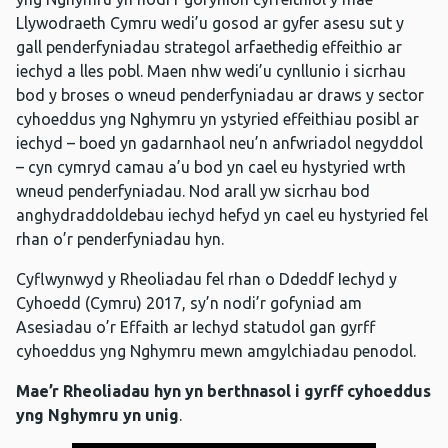
Llywodraeth Cymru wedi’u gosod ar gyfer asesu sut y
gall penderfyniadau strategol arfaethedig effeithio ar
iechyd a lles pobl. Maen nhw wedi’u cynllunio i sicrhau
bod y broses o wneud penderfyniadau ar draws y sector
cyhoeddus yng Nghymru yn ystyried effeithiau posibl ar
iechyd – boed yn gadarnhaol neu’n anfwriadol negyddol
– cyn cymryd camau a’u bod yn cael eu hystyried wrth
wneud penderfyniadau. Nod arall yw sicrhau bod
anghydraddoldebau iechyd hefyd yn cael eu hystyried fel
rhan o’r penderfyniadau hyn.
Cyflwynwyd y Rheoliadau fel rhan o Ddeddf Iechyd y
Cyhoedd (Cymru) 2017, sy’n nodi’r gofyniad am
Asesiadau o’r Effaith ar Iechyd statudol gan gyrff
cyhoeddus yng Nghymru mewn amgylchiadau penodol.
Mae’r Rheoliadau hyn yn berthnasol i gyrff cyhoeddus
yng Nghymru yn unig
.