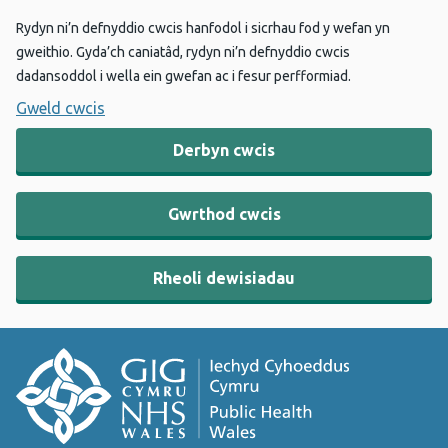
Rydyn ni’n defnyddio cwcis hanfodol i sicrhau fod y wefan yn
gweithio. Gyda’ch caniatâd, rydyn ni’n defnyddio cwcis
dadansoddol i wella ein gwefan ac i fesur perfformiad.
Gweld cwcis
Derbyn cwcis
Gwrthod cwcis
Rheoli dewisiadau