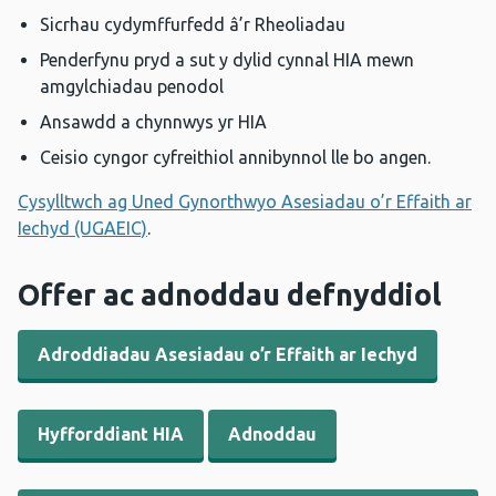
Sicrhau cydymffurfedd â’r Rheoliadau
Penderfynu pryd a sut y dylid cynnal HIA mewn
amgylchiadau penodol
Ansawdd a chynnwys yr HIA
Ceisio cyngor cyfreithiol annibynnol lle bo angen.
Cysylltwch ag Uned Gynorthwyo Asesiadau o’r Effaith ar
Iechyd (UGAEIC)
.
Offer ac adnoddau defnyddiol
Adroddiadau Asesiadau o’r Effaith ar Iechyd
Hyfforddiant HIA
Adnoddau