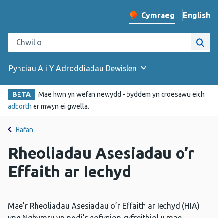
English
– Change 
Cymraeg
Newid iaith y wefan
Chwilio gwefan Iechyd Cyhoeddus Cymru
Chwi
Pynciau A i Y
Adroddiadau
Dewislen
BETA
Mae hwn yn wefan newydd - byddem yn croesawu eich
adborth
er mwyn ei gwella.
Hafan
Rheoliadau Asesiadau o’r
Effaith ar Iechyd
Mae’r Rheoliadau Asesiadau o’r Effaith ar Iechyd (HIA)
yng Nghymru yn nodi’r gofynion cyfreithiol y mae