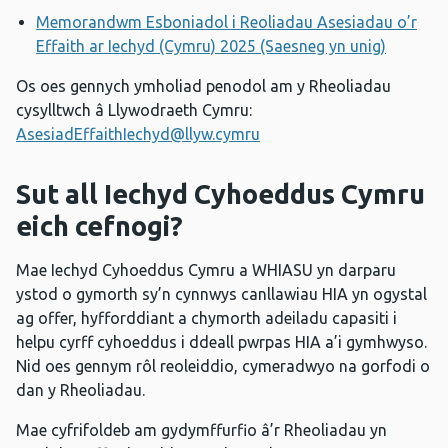
Memorandwm Esboniadol i Reoliadau Asesiadau o’r
Effaith ar Iechyd (Cymru) 2025 (Saesneg yn unig)
Os oes gennych ymholiad penodol am y Rheoliadau
cysylltwch â Llywodraeth Cymru:
AsesiadEffaithIechyd@llyw.cymru
Sut all Iechyd Cyhoeddus Cymru
eich cefnogi?
Mae Iechyd Cyhoeddus Cymru a WHIASU yn darparu
ystod o gymorth sy’n cynnwys canllawiau HIA yn ogystal
ag offer, hyfforddiant a chymorth adeiladu capasiti i
helpu cyrff cyhoeddus i ddeall pwrpas HIA a’i gymhwyso.
Nid oes gennym rôl reoleiddio, cymeradwyo na gorfodi o
dan y Rheoliadau.
Mae cyfrifoldeb am gydymffurfio â’r Rheoliadau yn