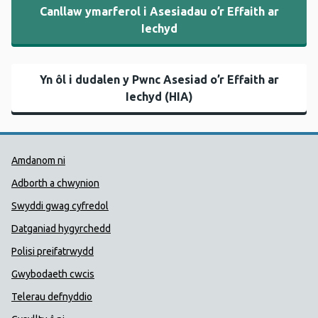
Canllaw ymarferol i Asesiadau o’r Effaith ar
Iechyd
Yn ôl i dudalen y Pwnc Asesiad o’r Effaith ar
Iechyd (HIA)
Dolenni Cymorth Iechyd Cyhoedd
Amdanom ni
Adborth a chwynion
Swyddi gwag cyfredol
Datganiad hygyrchedd
Polisi preifatrwydd
Gwybodaeth cwcis
Telerau defnyddio