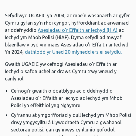
Sefydlwyd UGAEIC yn 2004, ac mae’n wasanaeth ar gyfer
Cymru gyfan sy’n rhoi cyngor, hyfforddiant ac arweiniad
ar ddefnyddio
Asesiadau o’r Effaith ar Iechyd (HIA)
ac
Iechyd ym Mhob Polisi (HiAP). Dyma sefydliad mwyaf
blaenllaw y byd ym maes Asesiadau o’r Effaith ar Iechyd.
Yn 2024,
dathlodd yr Uned 20 mlynedd ers ei sefydlu.
Gwaith UGAEIC yw cefnogi Asesiadau o’r Effaith ar
Iechyd o safon uchel ar draws Cymru trwy wneud y
canlynol:
Cefnogi’r gwaith o ddatblygu ac o ddefnyddio
Asesiadau o’r Effaith ar Iechyd ac Iechyd ym Mhob
Polisi yn effeithiol yng Nghymru.
Cyfrannu at ymgorfforiad y dull Iechyd ym Mhob Polisi
drwy ymgysylltu â Llywodraeth Cymru a gwahanol
sectorau polisi, gan gynnwys cynllunio gofodol,