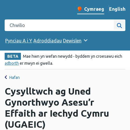
English
– Change 
Cymraeg
Newid iaith y wefan
Chwilio gwefan Iechyd Cyhoeddus Cymru
Chwi
Pynciau A i Y
Adroddiadau
Dewislen
BETA
Mae hwn yn wefan newydd - byddem yn croesawu eich
adborth
er mwyn ei gwella.
Hafan
Cysylltwch ag Uned
Gynorthwyo Asesu’r
Effaith ar Iechyd Cymru
(UGAEIC)