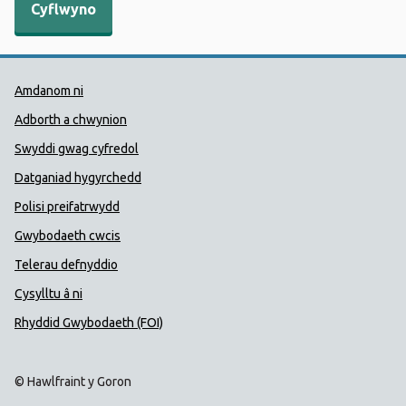
Dolenni Cymorth Iechyd Cyhoedd
Amdanom ni
Adborth a chwynion
Swyddi gwag cyfredol
Datganiad hygyrchedd
Polisi preifatrwydd
Gwybodaeth cwcis
Telerau defnyddio
Cysylltu â ni
Rhyddid Gwybodaeth (FOI)
© Hawlfraint y Goron