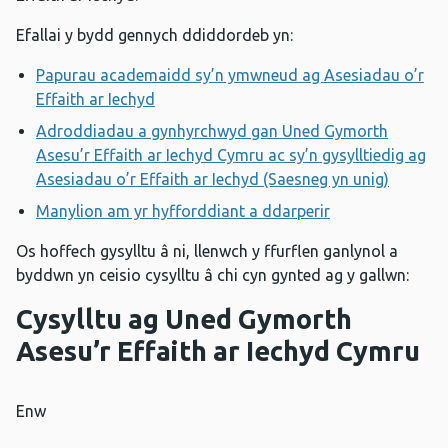
Efallai y bydd gennych ddiddordeb yn:
Papurau academaidd sy’n ymwneud ag Asesiadau o’r
Effaith ar Iechyd
Adroddiadau a gynhyrchwyd gan Uned Gymorth
Asesu’r Effaith ar Iechyd Cymru ac sy’n gysylltiedig ag
Asesiadau o’r Effaith ar Iechyd (Saesneg yn unig)
Manylion am yr hyfforddiant a ddarperir
Os hoffech gysylltu â ni, llenwch y ffurflen ganlynol a
byddwn yn ceisio cysylltu â chi cyn gynted ag y gallwn:
Cysylltu ag Uned Gymorth
Asesu’r Effaith ar Iechyd Cymru
Enw