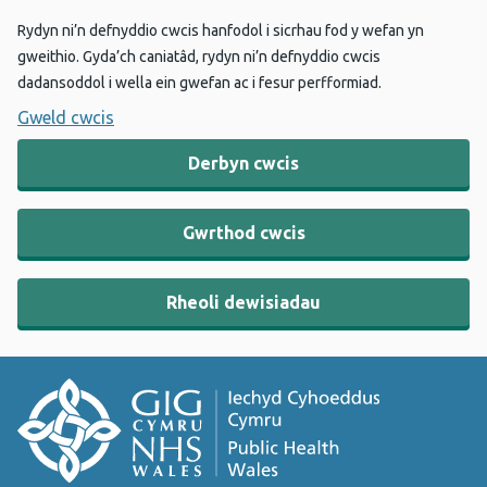
Rydyn ni’n defnyddio cwcis hanfodol i sicrhau fod y wefan yn
gweithio. Gyda’ch caniatâd, rydyn ni’n defnyddio cwcis
dadansoddol i wella ein gwefan ac i fesur perfformiad.
Gweld cwcis
Derbyn cwcis
Gwrthod cwcis
Rheoli dewisiadau