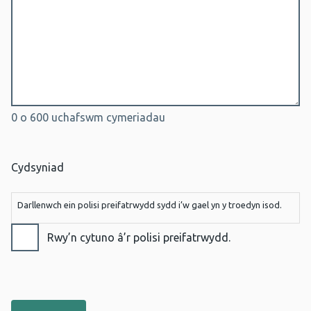
0 o 600 uchafswm cymeriadau
Cydsyniad
Darllenwch ein polisi preifatrwydd sydd i’w gael yn y troedyn isod.
Rwy’n cytuno â’r polisi preifatrwydd.