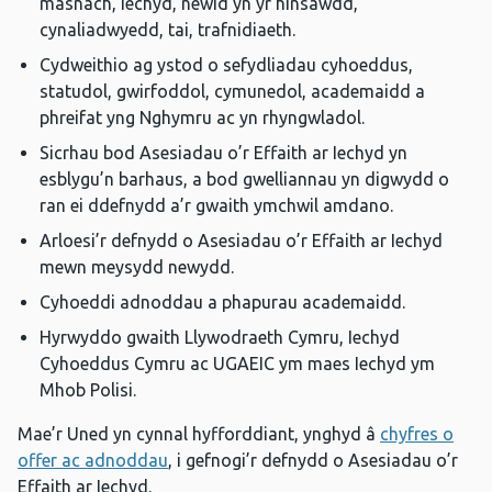
masnach, iechyd, newid yn yr hinsawdd,
cynaliadwyedd, tai, trafnidiaeth.
Cydweithio ag ystod o sefydliadau cyhoeddus,
statudol, gwirfoddol, cymunedol, academaidd a
phreifat yng Nghymru ac yn rhyngwladol.
Sicrhau bod Asesiadau o’r Effaith ar Iechyd yn
esblygu’n barhaus, a bod gwelliannau yn digwydd o
ran ei ddefnydd a’r gwaith ymchwil amdano.
Arloesi’r defnydd o Asesiadau o’r Effaith ar Iechyd
mewn meysydd newydd.
Cyhoeddi adnoddau a phapurau academaidd.
Hyrwyddo gwaith Llywodraeth Cymru, Iechyd
Cyhoeddus Cymru ac UGAEIC ym maes Iechyd ym
Mhob Polisi.
Mae’r Uned yn cynnal hyfforddiant, ynghyd â
chyfres o
offer ac adnoddau
, i gefnogi’r defnydd o Asesiadau o’r
Effaith ar Iechyd.