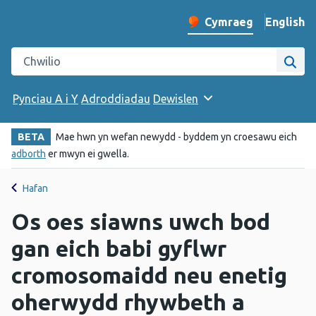
English
– Change 
Cymraeg
Newid iaith y wefan
Chwilio gwefan Iechyd Cyhoeddus Cymru
Chwi
Pynciau A i Y
Adroddiadau
Dewislen
BETA
Mae hwn yn wefan newydd - byddem yn croesawu eich
adborth
er mwyn ei gwella.
Hafan
Os oes siawns uwch bod
gan eich babi gyflwr
cromosomaidd neu enetig
oherwydd rhywbeth a