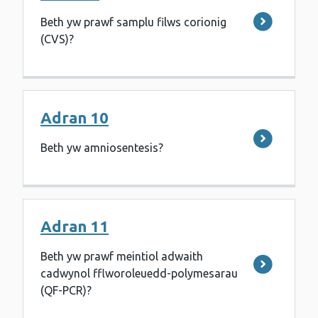
Beth yw prawf samplu filws corionig
(CVS)?
Adran 10
Beth yw amniosentesis?
Adran 11
Beth yw prawf meintiol adwaith
cadwynol fflworoleuedd-polymesarau
(QF-PCR)?