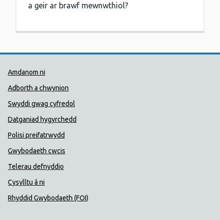
a geir ar brawf mewnwthiol?
Dolenni Cymorth Iechyd Cyhoedd
Amdanom ni
Adborth a chwynion
Swyddi gwag cyfredol
Datganiad hygyrchedd
Polisi preifatrwydd
Gwybodaeth cwcis
Telerau defnyddio
Cysylltu â ni
Rhyddid Gwybodaeth (FOI)