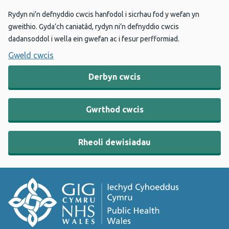
Rydyn ni’n defnyddio cwcis hanfodol i sicrhau fod y wefan yn
gweithio. Gyda’ch caniatâd, rydyn ni’n defnyddio cwcis
dadansoddol i wella ein gwefan ac i fesur perfformiad.
Gweld cwcis
Derbyn cwcis
Gwrthod cwcis
Rheoli dewisiadau