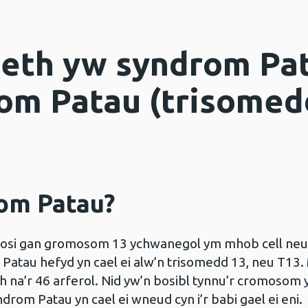
Beth yw syndrom Pa
om Patau (trisomed
om Patau?
achosi gan gromosom 13 ychwanegol ym mhob cell ne
atau hefyd yn cael ei alw’n trisomedd 13, neu T13.
 na’r 46 arferol. Nid yw’n bosibl tynnu’r cromosom 
drom Patau yn cael ei wneud cyn i’r babi gael ei eni.