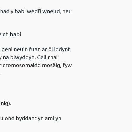
had y babi wedi’i wneud, neu
eich babi
eni neu’n fuan ar ôl iddynt
 na blwyddyn. Gall rhai
flwr cromosomaidd mosäig, fyw
.
nig).
u ond byddant yn aml yn