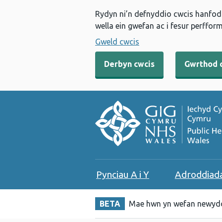
Rydyn ni’n defnyddio cwcis hanfodo
wella ein gwefan ac i fesur perfform
Gweld cwcis
Derbyn cwcis
Gwrthod 
Pynciau A i Y
Adroddiad
BETA
Mae hwn yn wefan newydd