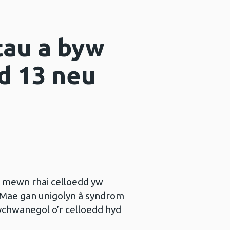
tau a byw
d 13 neu
u mewn rhai celloedd yw
 Mae gan unigolyn â syndrom
ychwanegol o’r celloedd hyd