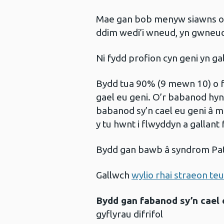
Mae gan bob menyw siawns o g
ddim wedi’i wneud, yn gwneud
Ni fydd profion cyn geni yn ga
Bydd tua 90% (9 mewn 10) o f
gael eu geni. O’r babanod hyn
babanod sy’n cael eu geni â m
y tu hwnt i flwyddyn a gallant
Bydd gan bawb â syndrom Pata
Gallwch
wylio rhai straeon t
Bydd gan fabanod sy’n cael 
gyflyrau difrifol