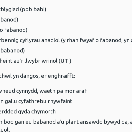
blygiad (pob babi)
fabanod)
o fabanod)
rbennig cyflyrau anadlol (y rhan fwyaf o fabanod, yn
i babanod)
heintiau’r llwybr wrinol (UTI)
hwil yn dangos, er enghraifft:
wneud cynnydd, waeth pa mor araf
n gallu cyfathrebu rhywfaint
cherdded gyda chymorth
on bod gan eu babanod a’u plant ansawdd bywyd da,
uol.