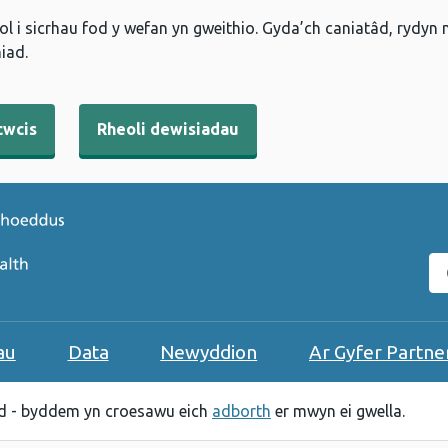
l i sicrhau fod y wefan yn gweithio. Gyda’ch caniatâd, rydyn
iad.
cwcis
Rheoli dewisiadau
C
au
Data
Newyddion
Ar Gyfer Partne
 - byddem yn croesawu eich
adborth
er mwyn ei gwella.