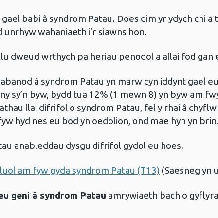
ael babi â syndrom Patau. Does dim yr ydych chi a t
 unrhyw wahaniaeth i’r siawns hon.
llu dweud wrthych pa heriau penodol a allai fod gan 
abanod â syndrom Patau yn marw cyn iddynt gael eu g
ny sy’n byw, bydd tua 12% (1 mewn 8) yn byw am fwy
athau llai difrifol o syndrom Patau, fel y rhai â chy
 fyw hyd nes eu bod yn oedolion, ond mae hyn yn brin
u anableddau dysgu difrifol gydol eu hoes.
euluol am fyw gyda syndrom Patau (T13)
(Saesneg yn u
eu geni â syndrom Patau
amrywiaeth bach o gyflyra