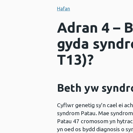
Hafan
Adran 4 – 
gyda syndr
T13)?
Beth yw syndr
Cyflwr genetig sy’n cael ei 
syndrom Patau. Mae syndrom P
Patau 47 cromosom yn hytrach
yn oed os bydd diagnosis o syn