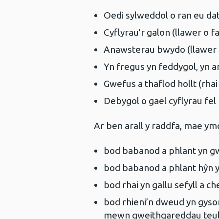
Oedi sylweddol o ran eu dat
Cyflyrau’r galon (llawer o 
Anawsterau bwydo (llawer 
Yn fregus yn feddygol, yn a
Gwefus a thaflod hollt (rha
Debygol o gael cyflyrau fel 
Ar ben arall y raddfa, mae ymc
bod babanod a phlant yn g
bod babanod a phlant hŷn y
bod rhai yn gallu sefyll a 
bod rhieni’n dweud yn gys
mewn gweithgareddau teul