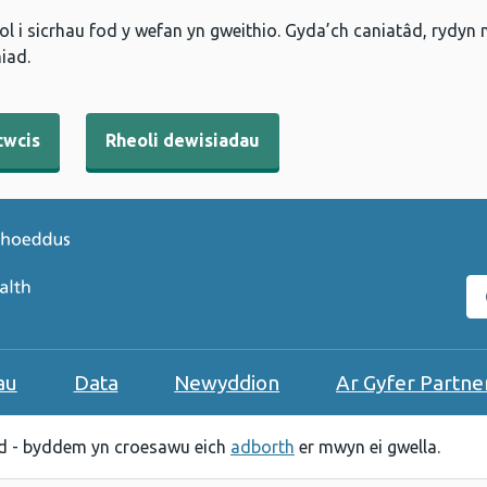
l i sicrhau fod y wefan yn gweithio. Gyda’ch caniatâd, rydyn
iad.
cwcis
Rheoli dewisiadau
C
au
Data
Newyddion
Ar Gyfer Partne
 - byddem yn croesawu eich
adborth
er mwyn ei gwella.