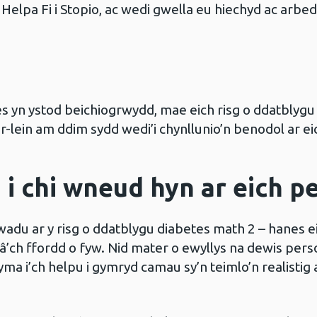
a Helpa Fi i Stopio, ac wedi gwella eu hiechyd ac ar
es yn ystod beichiogrwydd, mae eich risg o ddatblyg
r-lein am ddim sydd wedi’i chynllunio’n benodol ar eic
 i chi wneud hyn ar eich p
adu ar y risg o ddatblygu diabetes math 2 – hanes eic
â’ch ffordd o fyw. Nid mater o ewyllys na dewis perso
ma i’ch helpu i gymryd camau sy’n teimlo’n realistig