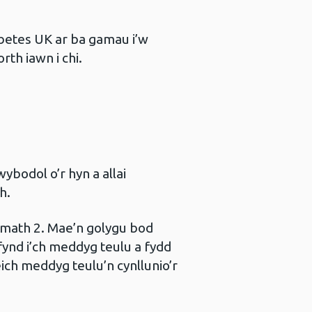
betes UK ar ba gamau i’w
rth iawn i chi.
bodol o’r hyn a allai
h.
 math 2. Mae’n golygu bod
 fynd i’ch meddyg teulu a fydd
ich meddyg teulu’n cynllunio’r