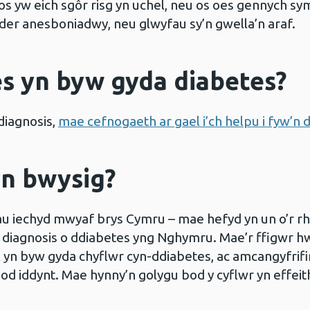
os yw eich sgôr risg yn uchel, neu os oes gennych s
inder anesboniadwy, neu glwyfau sy’n gwella’n araf.
es yn byw gyda diabetes?
diagnosis,
mae cefnogaeth ar gael i’ch helpu i fyw’n 
n bwysig?
au iechyd mwyaf brys Cymru – mae hefyd yn un o’r rh
 diagnosis o ddiabetes yng Nghymru. Mae’r ffigwr hw
 yn byw gyda chyflwr cyn-ddiabetes, ac amcangyfrifi
d iddynt. Mae hynny’n golygu bod y cyflwr yn effei