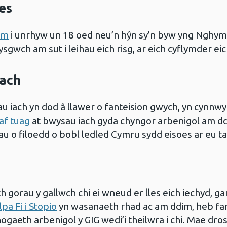
es
im
i unrhyw un 18 oed neu’n hŷn sy’n byw yng Nghym
gwch am sut i leihau eich risg, ar eich cyflymder eic
Iach
 iach yn dod â llawer o fanteision gwych, yn cynnwys
af tuag
at bwysau iach gyda chyngor arbenigol am ddim
 o filoedd o bobl ledled Cymru sydd eisoes ar eu ta
h gorau y gallwch chi ei wneud er lles eich iechyd, ga
pa Fi i Stopio
yn wasanaeth rhad ac am ddim, heb farn
ogaeth arbenigol y GIG wedi’i theilwra i chi. Mae dro