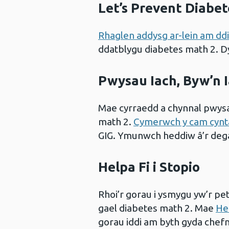
Let’s Prevent Diabet
Rhaglen addysg ar-lein am dd
ddatblygu diabetes math 2. Dys
Pwysau Iach, Byw’n 
Mae cyrraedd a chynnal pwysau
math 2.
Cymerwch y cam cynt
GIG. Ymunwch heddiw â’r degau
Helpa Fi i Stopio
Rhoi’r gorau i ysmygu yw’r pet
gael diabetes math 2. Mae
Hel
gorau iddi am byth gyda chefn