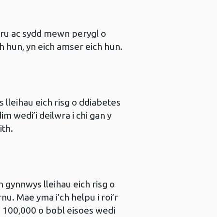
ru ac sydd mewn perygl o
h hun, yn eich amser eich hun.
 lleihau eich risg o ddiabetes
 wedi’i deilwra i chi gan y
ith.
n gynnwys lleihau eich risg o
u. Mae yma i’ch helpu i roi’r
s 100,000 o bobl eisoes wedi