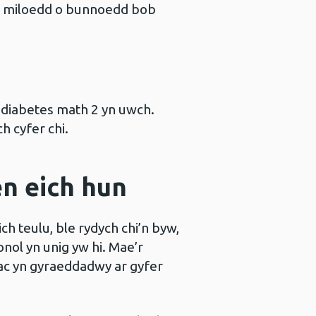
bed miloedd o bunnoedd bob
u diabetes math 2 yn uwch.
h cyfer chi.
en eich hun
h teulu, ble rydych chi’n byw,
nol yn unig yw hi. Mae’r
 ac yn gyraeddadwy ar gyfer