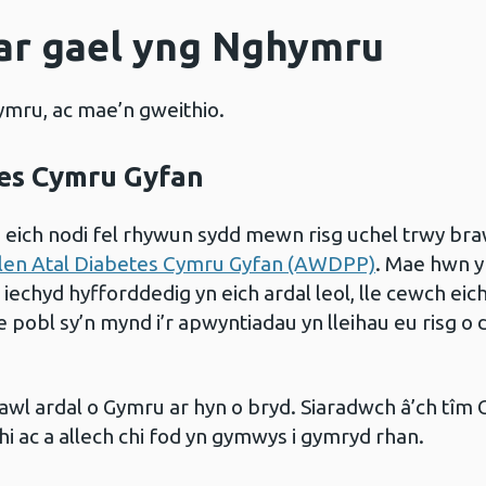
ar gael yng Nghymru
mru, ac mae’n gweithio.
es Cymru Gyfan
 eich nodi fel rhywun sydd mewn risg uchel trwy bra
len Atal Diabetes Cymru Gyfan (AWDPP)
. Mae hwn y
echyd hyfforddedig yn eich ardal leol, lle cewch eic
ae pobl sy’n mynd i’r apwyntiadau yn lleihau eu risg 
wl ardal o Gymru ar hyn o bryd. Siaradwch â’ch tîm Go
chi ac a allech chi fod yn gymwys i gymryd rhan.