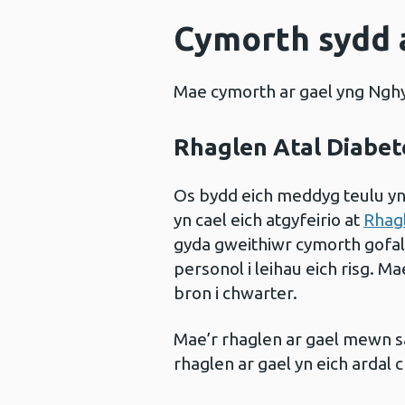
Cymorth sydd 
Mae cymorth ar gael yng Nghy
Rhaglen Atal Diabet
Os bydd eich meddyg teulu yn
yn cael eich atgyfeirio at
Rhag
gyda gweithiwr cymorth gofal i
personol i leihau eich risg. M
bron i chwarter.
Mae’r rhaglen ar gael mewn sa
rhaglen ar gael yn eich ardal 