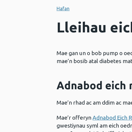
Hafan
Lleihau eic
Mae gan un o bob pump o oedol
mae’n bosib atal diabetes mat
Adnabod eich r
Mae’n rhad ac am ddim ac mae
Mae’r offeryn
Adnabod Eich R
gwestiynau syml am eich oedran