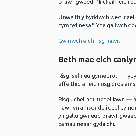
prawf gwaed. Ni chaiff eich a
Unwaith y byddwch wedi cael 
cymryd nesaf. Yna gallwch ddod 
Gwiriwch eich risg nawr
.
Beth mae eich canlyn
Risg isel neu gymedrol — rydy
effeithio ar eich risg dros am
Risg uchel neu uchel iawn — 
nawr yn amser da i gael cymort
yn gallu gwneud prawf gwaed s
camau nesaf gyda chi.