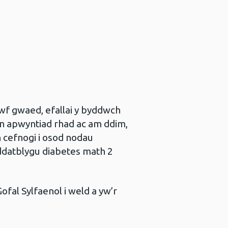
wf gwaed, efallai y byddwch
n apwyntiad rhad ac am ddim,
h cefnogi i osod nodau
o ddatblygu diabetes math 2
fal Sylfaenol i weld a yw’r