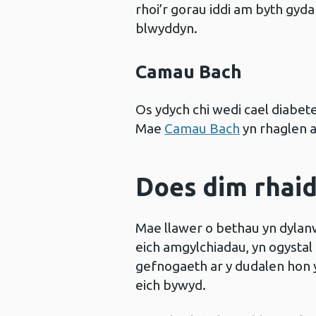
rhoi’r gorau iddi am byth gyd
blwyddyn.
Camau Bach
Os ydych chi wedi cael diabet
Mae
Camau Bach
yn rhaglen a
Does dim rhaid
Mae llawer o bethau yn dylanw
eich amgylchiadau, yn ogystal 
gefnogaeth ar y dudalen hon y
eich bywyd.