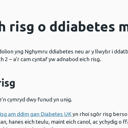
h risg o ddiabetes 
ion yng Nghymru ddiabetes neu ar y llwybr i ddatbl
h 2 – a’r cam cyntaf yw adnabod eich risg.
isg
’n cymryd dwy funud yn unig.
isg am ddim gan Diabetes UK
yn rhoi sgôr risg bersono
, hanes eich teulu, maint eich canol, ac ychydig o ff