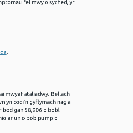
ymptomau fel mwy o syched, yr
dda
.
ai mwyaf ataliadwy. Bellach
n yn codi’n gyflymach nag a
r bod gan 58,906 o bobl
thio ar un o bob pump o