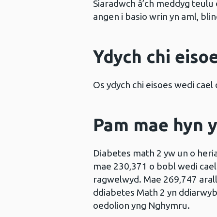
Siaradwch â’ch meddyg teulu 
angen i basio wrin yn aml, bl
Ydych chi eiso
Os ydych chi eisoes wedi cael 
Pam mae hyn y
Diabetes math 2 yw un o heri
mae 230,371 o bobl wedi cael
ragwelwyd. Mae 269,747 arall
ddiabetes Math 2 yn ddiarwybo
oedolion yng Nghymru.