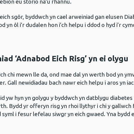
tebion eu storio na’u rhannu.
eich sgôr, byddwch yn cael arweiniad gan elusen Dia
yn ôl i’r dudalen hon i’ch helpu i ddod o hyd i’r cymo
iad ‘Adnabod Eich Risg’ yn ei olygu
ch chi mewn lle da, ond mae dal yn werth bod yn ymwy
ser. Gall newidiadau bach nawr eich helpu i aros yn iac
nid yw hyn yn golygu y byddwch yn datblygu diabetes
h. Bydd yr offeryn risg yn rhoi llythyr i chi y gallwch
yml i fesur lefelau siwgr yn eich gwaed. Yna bydd e