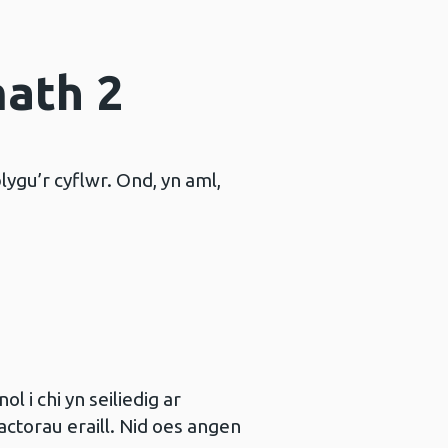
math 2
ygu’r cyflwr. Ond, yn aml,
l i chi yn seiliedig ar
actorau eraill. Nid oes angen