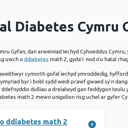
al Diabetes Cymru 
mru Gyfan, dan arweiniad Iechyd Cyhoeddus Cymru, y
isg uwch o
ddiabetes
math 2, gyda’r nod o’u hatal rha
gweithwyr cymorth gofal iechyd ymroddedig, hyffor
 ymyriad byr i bobl sydd wedi prawf gwaed sy’n dan
ddefnyddio dulliau a dreialwyd gan feddygon teulu yn
diabetes math 2 mewn unigolion risg uchel ar gyfer C
g o ddiabetes math 2