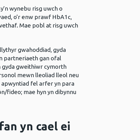
sy’n wynebu risg uwch o
waed, o’r enw prawf HbA1c,
iwethaf. Mae pobl at risg uwch
llythyr gwahoddiad, gyda
 partneriaeth gan ofal
un gyda gweithiwr cymorth
rsonol mewn lleoliad lleol neu
r apwyntiad fel arfer yn para
fôn/fideo; mae hyn yn dibynnu
an yn cael ei