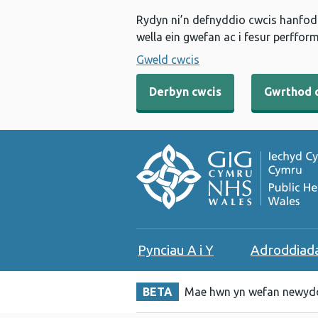
Rydyn ni’n defnyddio cwcis hanfodo
wella ein gwefan ac i fesur perfform
Gweld cwcis
Derbyn cwcis
Gwrthod 
Pynciau A i Y
Adroddiad
BETA
Mae hwn yn wefan newydd