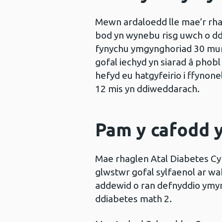
Mewn ardaloedd lle mae’r rha
bod yn wynebu risg uwch o d
fynychu ymgynghoriad 30 mun
gofal iechyd yn siarad â phobl
hefyd eu hatgyfeirio i ffynon
12 mis yn ddiweddarach.
Pam y cafodd y
Mae rhaglen Atal Diabetes Cy
glwstwr gofal sylfaenol ar w
addewid o ran defnyddio ymyri
ddiabetes math 2.