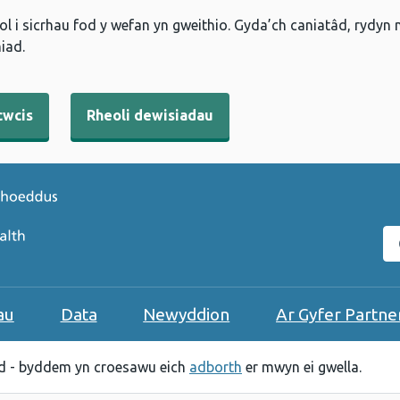
l i sicrhau fod y wefan yn gweithio. Gyda’ch caniatâd, rydyn
iad.
cwcis
Rheoli dewisiadau
C
au
Data
Newyddion
Ar Gyfer Partne
 - byddem yn croesawu eich
adborth
er mwyn ei gwella.