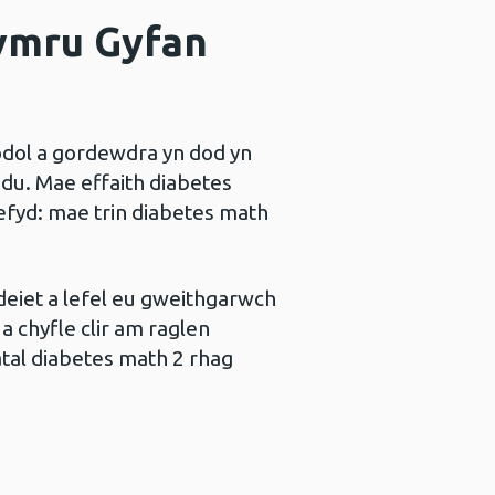
ymru Gyfan
odol a gordewdra yn dod yn
ddu. Mae effaith diabetes
hefyd: mae trin diabetes math
deiet a lefel eu gweithgarwch
a chyfle clir am raglen
atal diabetes math 2 rhag