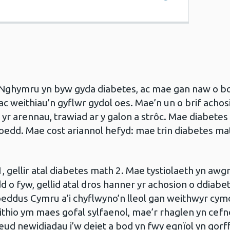
 Nghymru yn byw gyda diabetes, ac mae gan naw o b
 ac weithiau’n gyflwr gydol oes. Mae’n un o brif achos
 yr arennau, trawiad ar y galon a strôc. Mae diabetes
luoedd. Mae cost ariannol hefyd: mae trin diabetes ma
, gellir atal diabetes math 2. Mae tystiolaeth yn awg
 o fyw, gellid atal dros hanner yr achosion o ddiabe
eddus Cymru a’i chyflwyno’n lleol gan weithwyr cym
ithio ym maes gofal sylfaenol, mae’r rhaglen yn cefn
ud newidiadau i’w deiet a bod yn fwy egnïol yn gorff