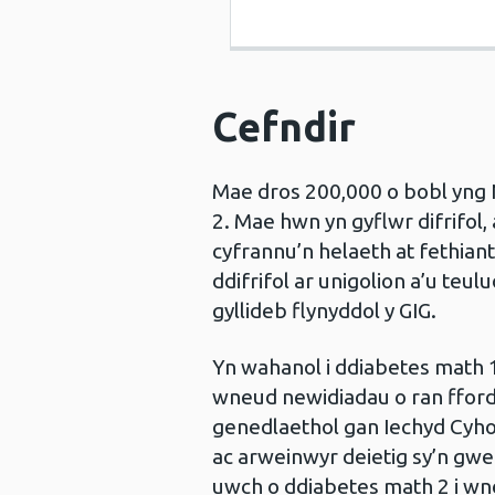
Cefndir
Mae dros 200,000 o bobl yng
2. Mae hwn yn gyflwr difrifol,
cyfrannu’n helaeth at fethiant
ddifrifol ar unigolion a’u teu
gyllideb flynyddol y GIG.
Yn wahanol i ddiabetes math 1
wneud newidiadau o ran ffordd
genedlaethol gan Iechyd Cyho
ac arweinwyr deietig sy’n gwe
uwch o ddiabetes math 2 i wne