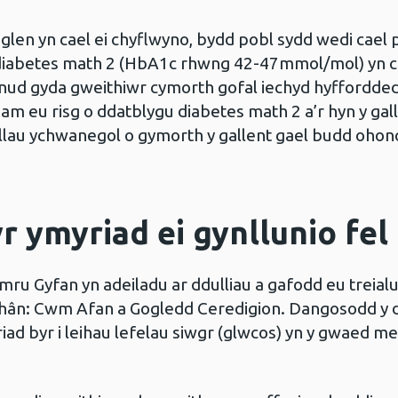
glen yn cael ei chyflwyno, bydd pobl sydd wedi cael
diabetes math 2 (HbA1c rhwng 42-47mmol/mol) yn c
ud gyda gweithiwr cymorth gofal iechyd hyffordded
 am eu risg o ddatblygu diabetes math 2 a’r hyn y galla
ellau ychwanegol o gymorth y gallent gael budd ohono
r ymyriad ei gynllunio fel
mru Gyfan yn adeiladu ar ddulliau a gafodd eu treia
ahân: Cwm Afan a Gogledd Ceredigion. Dangosodd y d
ad byr i leihau lefelau siwgr (glwcos) yn y gwaed m