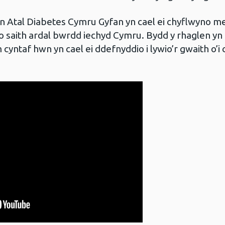
n Atal Diabetes Cymru Gyfan yn cael ei chyflwyno me
o saith ardal bwrdd iechyd Cymru. Bydd y rhaglen y
 cyntaf hwn yn cael ei ddefnyddio i lywio’r gwaith o’i