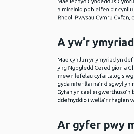
Mae Iechyd Cyhoeddus Cymru w
a mireinio pob elfen o’r cynll
Rheoli Pwysau Cymru Gyfan, 
A yw’r ymyriad
Mae cynllun yr ymyriad yn def
yng Ngogledd Ceredigion a Ch
mewn lefelau cyfartalog siwgr
gyda nifer llai na’r disgwyl 
Gyfan yn cael ei gwerthuso’n 
ddefnyddio i wella’r rhaglen 
Ar gyfer pwy 