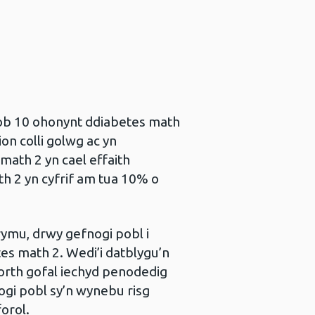
ob 10 ohonynt ddiabetes math
ion colli golwg ac yn
 math 2 yn cael effaith
th 2 yn cyfrif am tua 10% o
rymu, drwy gefnogi pobl i
tes math 2. Wedi’i datblygu’n
orth gofal iechyd penodedig
ogi pobl sy’n wynebu risg
orol.