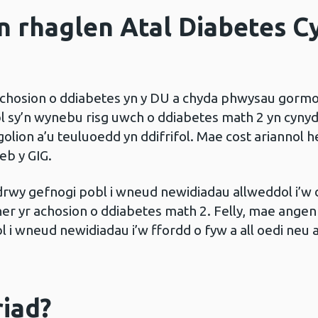
 rhaglen Atal Diabetes C
 achosion o ddiabetes yn y DU a chyda phwysau gorm
bl sy’n wynebu risg uwch o ddiabetes math 2 yn cyny
igolion a’u teuluoedd yn ddifrifol. Mae cost ariannol 
eb y GIG.
drwy gefnogi pobl i wneud newidiadau allweddol i’w 
nner yr achosion o ddiabetes math 2. Felly, mae angen 
l i wneud newidiadau i’w ffordd o fyw a all oedi neu 
iad?