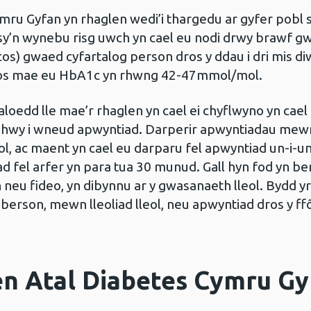
mru Gyfan yn rhaglen wedi’i thargedu ar gyfer pobl 
sy’n wynebu risg uwch yn cael eu nodi drwy brawf g
cos) gwaed cyfartalog person dros y ddau i dri mis d
 os mae eu HbA1c yn rhwng 42-47mmol/mol.
edd lle mae’r rhaglen yn cael ei chyflwyno yn cael 
 hwy i wneud apwyntiad. Darperir apwyntiadau mewn
eol, ac maent yn cael eu darparu fel apwyntiad un-i-
ad fel arfer yn para tua 30 munud. Gall hyn fod yn be
 neu fideo, yn dibynnu ar y gwasanaeth lleol. Bydd y
 berson, mewn lleoliad lleol, neu apwyntiad dros y f
n Atal Diabetes Cymru Gyf