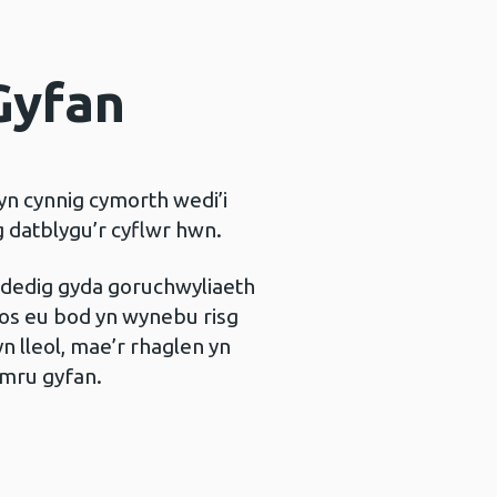
Gyfan
n cynnig cymorth wedi’i
g datblygu’r cyflwr hwn.
ddedig gyda goruchwyliaeth
gos eu bod yn wynebu risg
 lleol, mae’r rhaglen yn
ymru gyfan.