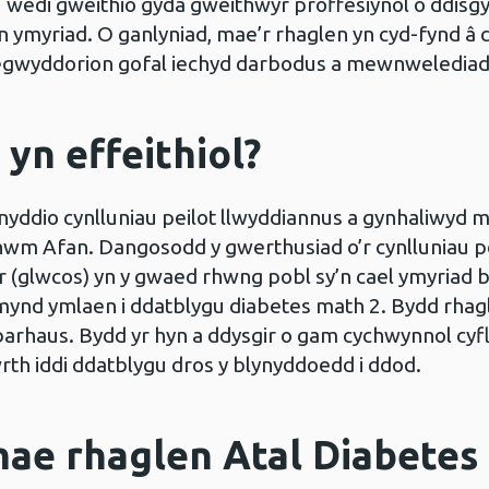
edi gweithio gyda gweithwyr proffesiynol o ddisgy
un ymyriad. O ganlyniad, mae’r rhaglen yn cyd-fynd â
egwyddorion gofal iechyd darbodus a mewnweledia
 yn effeithiol?
nyddio cynlluniau peilot llwyddiannus a gynhaliwyd m
wm Afan. Dangosodd y gwerthusiad o’r cynlluniau pe
 (glwcos) yn y gwaed rhwng pobl sy’n cael ymyriad by
yn mynd ymlaen i ddatblygu diabetes math 2. Bydd rha
barhaus. Bydd yr hyn a ddysgir o gam cychwynnol cyfl
wrth iddi ddatblygu dros y blynyddoedd i ddod.
mae rhaglen Atal Diabetes