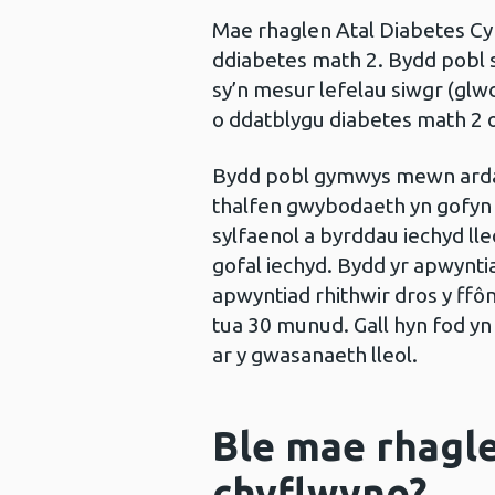
Mae rhaglen Atal Diabetes Cy
ddiabetes math 2. Bydd pobl 
sy’n mesur lefelau siwgr (glw
o ddatblygu diabetes math 2
Bydd pobl gymwys mewn ardalo
thalfen gwybodaeth yn gofyn
sylfaenol a byrddau iechyd ll
gofal iechyd. Bydd yr apwynti
apwyntiad rhithwir dros y ffôn
tua 30 munud. Gall hyn fod yn
ar y gwasanaeth lleol.
Ble mae rhagle
chyflwyno?