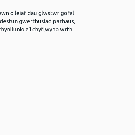
wn o leiaf dau glwstwr gofal
n destun gwerthusiad parhaus,
 chynllunio a’i chyflwyno wrth