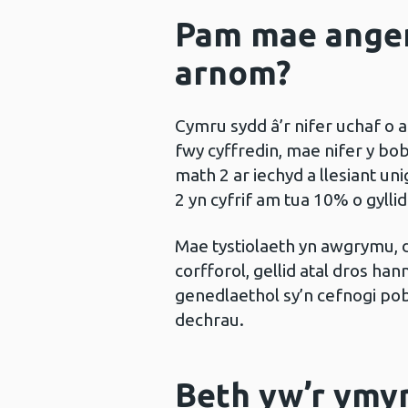
Pam mae angen
arnom?
Cymru sydd â’r nifer uchaf o
fwy cyffredin, mae nifer y bo
math 2 ar iechyd a llesiant un
2 yn cyfrif am tua 10% o gyllid
Mae tystiolaeth yn awgrymu, 
corfforol, gellid atal dros ha
genedlaethol sy’n cefnogi pob
dechrau.
Beth yw’r ymyr