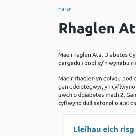
Hafan
Rhaglen At
Mae rhaglen Atal Diabetes Cy
dargedu i bobl sy’n wynebu r
Mae’r rhaglen yn golygu bod 
gan ddeietegwyr, yn cyflwyno
uwch o ddiabetes math 2. Gan 
cyflwyno dull safonol o atal 
Lleihau eich ris