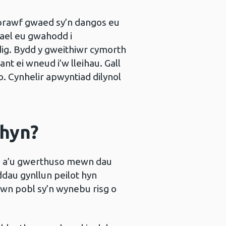
 prawf gwaed sy’n dangos eu
ael eu gwahodd i
ig. Bydd y gweithiwr cymorth
nt ei wneud i’w lleihau. Gall
. Cynhelir apwyntiad dilynol
 hyn?
lu a’u gwerthuso mewn dau
dau gynllun peilot hyn
ewn pobl sy’n wynebu risg o