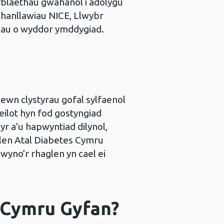
blaethau gwahanol i adolygu
 chanllawiau NICE, Llwybr
dau o wyddor ymddygiad.
ewn clystyrau gofal sylfaenol
ilot hyn fod gostyngiad
r a’u hapwyntiad dilynol,
glen Atal Diabetes Cymru
wyno’r rhaglen yn cael ei
 Cymru Gyfan?