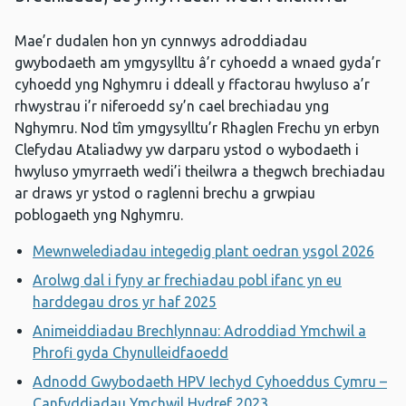
Mae’r dudalen hon yn cynnwys adroddiadau
gwybodaeth am ymgysylltu â’r cyhoedd a wnaed gyda’r
cyhoedd yng Nghymru i ddeall y ffactorau hwyluso a’r
rhwystrau i’r niferoedd sy’n cael brechiadau yng
Nghymru. Nod tîm ymgysylltu’r Rhaglen Frechu yn erbyn
Clefydau Ataliadwy yw darparu ystod o wybodaeth i
hwyluso ymyrraeth wedi’i theilwra a thegwch brechiadau
ar draws yr ystod o raglenni brechu a grwpiau
poblogaeth yng Nghymru.
Mewnwelediadau integedig plant oedran ysgol 2026
Arolwg dal i fyny ar frechiadau pobl ifanc yn eu
harddegau dros yr haf 2025
Animeiddiadau Brechlynnau: Adroddiad Ymchwil a
Phrofi gyda Chynulleidfaoedd
Adnodd Gwybodaeth HPV Iechyd Cyhoeddus Cymru –
Canfyddiadau Ymchwil Hydref 2023