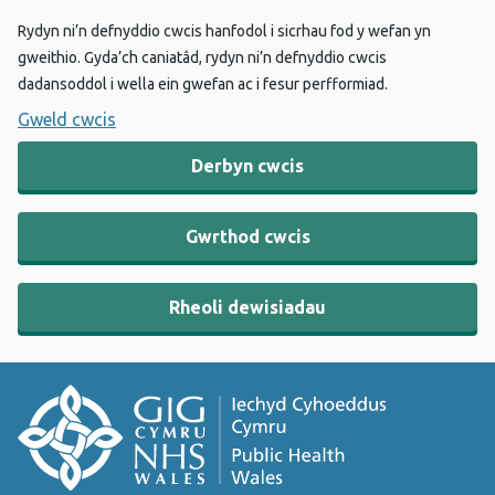
Rydyn ni’n defnyddio cwcis hanfodol i sicrhau fod y wefan yn
gweithio. Gyda’ch caniatâd, rydyn ni’n defnyddio cwcis
dadansoddol i wella ein gwefan ac i fesur perfformiad.
Gweld cwcis
Derbyn cwcis
Gwrthod cwcis
Rheoli dewisiadau