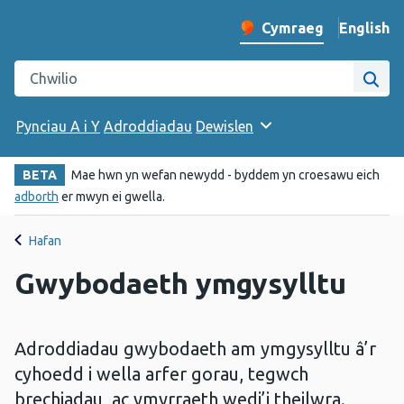
English
– Change 
Cymraeg
Newid iaith y wefan
Chwilio gwefan Iechyd Cyhoeddus Cymru
Chwi
Pynciau A i Y
Adroddiadau
Dewislen
BETA
Mae hwn yn wefan newydd - byddem yn croesawu eich
adborth
er mwyn ei gwella.
Hafan
Gwybodaeth ymgysylltu
Adroddiadau gwybodaeth am ymgysylltu â’r
cyhoedd i wella arfer gorau, tegwch
brechiadau, ac ymyrraeth wedi’i theilwra.