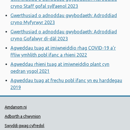
cryno Staff gofal sylfaenol 2023
Gwerthusiad o adnoddau gwybodaeth: Adroddiad
cryno Myfyrwyr 2023
Gwerthusiad o adnoddau gwybodaeth: Adroddiad
cryno Gofalwyr di-dâl 2023
Agweddau tuag at imiwneiddio rhag COVID-19 a’r
ffliw ymhlith pobl ifanc a rhieni 2022
Agweddau rhieni tuag at imiwneiddio plant cyn
oedran ysgol 2021
Agweddau tuag at frechu pobl ifanc yn eu harddegau
2019
Dolenni Cymorth Iechyd Cyhoedd
Amdanom ni
Adborth a chwynion
Swyddi gwag cyfredol