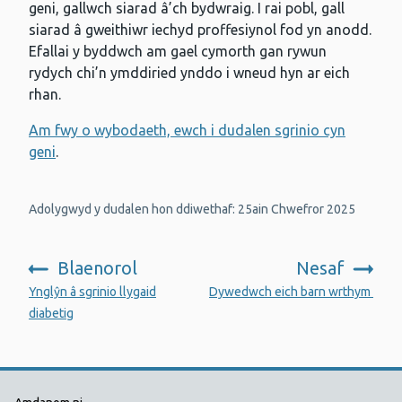
geni, gallwch siarad â’ch bydwraig. I rai pobl, gall
siarad â gweithiwr iechyd proffesiynol fod yn anodd.
Efallai y byddwch am gael cymorth gan rywun
rydych chi’n ymddiried ynddo i wneud hyn ar eich
rhan.
Am fwy o wybodaeth, ewch i dudalen sgrinio cyn
geni
.
Adolygwyd y dudalen hon ddiwethaf: 25ain Chwefror 2025
Blaenorol
Nesaf
:
:
Ynglŷn â sgrinio llygaid
Dywedwch eich barn wrthym
diabetig