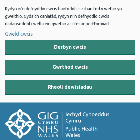
Rydyn ni’n defnyddio cwcis hanfodol i sicrhau fod y wefan yn
gweithio. Gyda’ch caniatâd, rydyn ni’n defnyddio cwcis
dadansoddol i wella ein gwefan ac i fesur perfformiad.
Gweld cwcis
Derbyn cwcis
Gwrthod cwcis
Rheoli dewisiadau