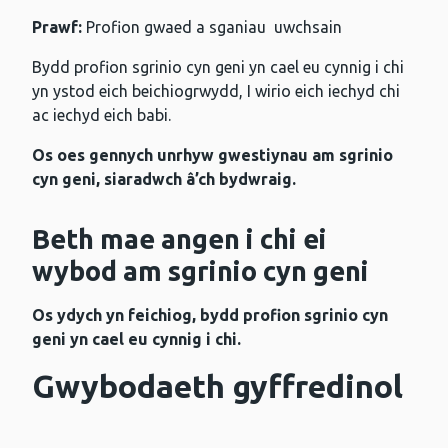
Prawf:
Profion gwaed a sganiau uwchsain
Bydd profion sgrinio cyn geni yn cael eu cynnig i chi
yn ystod eich beichiogrwydd, I wirio eich iechyd chi
ac iechyd eich babi.
Os oes gennych unrhyw gwestiynau am sgrinio
cyn geni, siaradwch â’ch bydwraig.
Beth mae angen i chi ei
wybod am sgrinio cyn geni
Os ydych yn feichiog, bydd profion sgrinio cyn
geni yn cael eu cynnig i chi.
Gwybodaeth gyffredinol