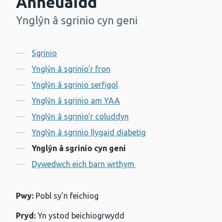
Anneuaidd
Ynglŷn â sgrinio cyn geni
-
Cynnwys
Sgrinio
Ynglŷn â sgrinio'r fron
Ynglŷn â sgrinio serfigol
Ynglŷn â sgrinio am YAA
Ynglŷn â sgrinio'r coluddyn
Ynglŷn â sgrinio llygaid diabetig
Ynglŷn â sgrinio cyn geni
Dywedwch eich barn wrthym
Pwy:
Pobl sy’n feichiog
Pryd:
Yn ystod beichiogrwydd