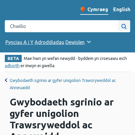
English
– Change 
Cymraeg
Newid iaith y wefan
Chwilio gwefan Iechyd Cyhoeddus Cymru
Chwi
Pynciau A i Y
Adroddiadau
Dewislen
BETA
Mae hwn yn wefan newydd - byddem yn croesawu eich
adborth
er mwyn ei gwella.
Gwybodaeth sgrinio ar gyfer unigolion Trawsryweddol ac
Anneuaidd
Gwybodaeth sgrinio ar
gyfer unigolion
Trawsryweddol ac