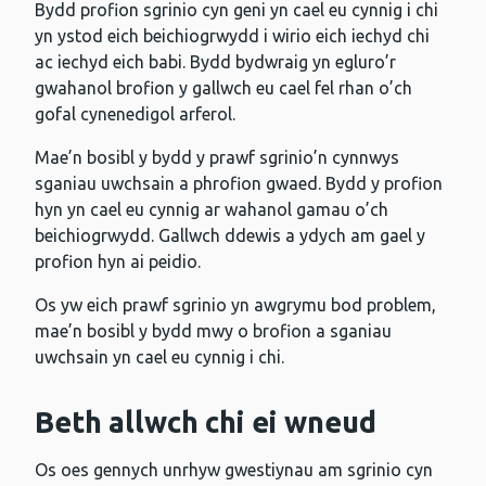
Bydd profion sgrinio cyn geni yn cael eu cynnig i chi
yn ystod eich beichiogrwydd i wirio eich iechyd chi
ac iechyd eich babi. Bydd bydwraig yn egluro’r
gwahanol brofion y gallwch eu cael fel rhan o’ch
gofal cynenedigol arferol.
Mae’n bosibl y bydd y prawf sgrinio’n cynnwys
sganiau uwchsain a phrofion gwaed. Bydd y profion
hyn yn cael eu cynnig ar wahanol gamau o’ch
beichiogrwydd. Gallwch ddewis a ydych am gael y
profion hyn ai peidio.
Os yw eich prawf sgrinio yn awgrymu bod problem,
mae’n bosibl y bydd mwy o brofion a sganiau
uwchsain yn cael eu cynnig i chi.
Beth allwch chi ei wneud
Os oes gennych unrhyw gwestiynau am sgrinio cyn