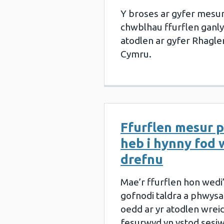
Y broses ar gyfer mesur
chwblhau ffurflen ganly
atodlen ar gyfer Rhagle
Cymru.
Ffurflen mesur 
heb i hynny fod w
drefnu
Mae’r ffurflen hon wedi’i
gofnodi taldra a phwysa
oedd ar yr atodlen wreid
fesurwyd yn ystod sesi