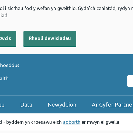
l i sicrhau fod y wefan yn gweithio. Gyda’ch caniatâd, rydyn
iad.
cwcis
Rheoli dewisiadau
C
au
Data
Newyddion
Ar Gyfer Partne
 - byddem yn croesawu eich
adborth
er mwyn ei gwella.