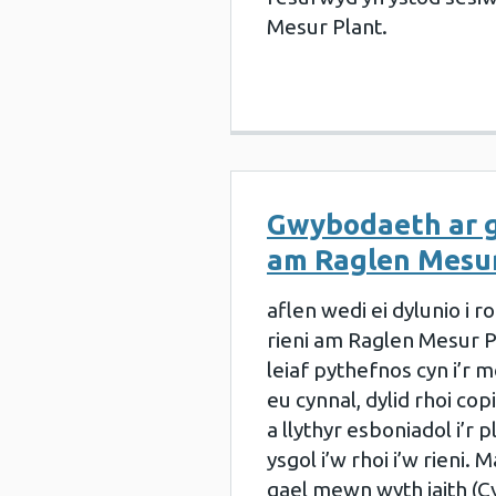
Mesur Plant.
Gwybodaeth ar g
am Raglen Mesur
aflen wedi ei dylunio i r
rieni am Raglen Mesur 
leiaf pythefnos cyn i’r 
eu cynnal, dylid rhoi cop
a llythyr esboniadol i’r p
ysgol i’w rhoi i’w rieni. 
gael mewn wyth iaith (