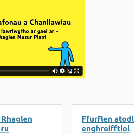
er Rhaglen
Ffurflen atod
mru
enghreifftiol