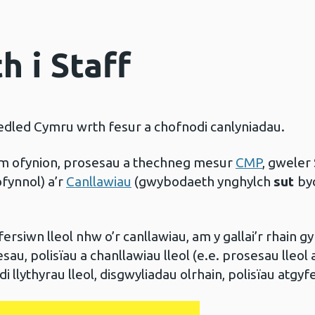
 i Staff
edled Cymru wrth fesur a chofnodi canlyniadau.
 ofynion, prosesau a thechneg mesur
CMP
, gweler
ofynnol) a’r
Canllawiau
(gwybodaeth ynghylch
sut
by
fersiwn lleol nhw o’r canllawiau, am y gallai’r rhain 
sau, polisïau a chanllawiau lleol (e.e. prosesau lleol
llythyrau lleol, disgwyliadau olrhain, polisïau atgyfei