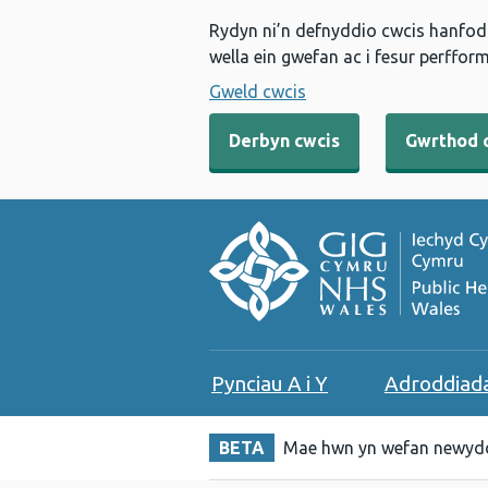
Rydyn ni’n defnyddio cwcis hanfodo
wella ein gwefan ac i fesur perfform
Gweld cwcis
Derbyn cwcis
Gwrthod 
Pynciau A i Y
Adroddiad
BETA
Mae hwn yn wefan newydd