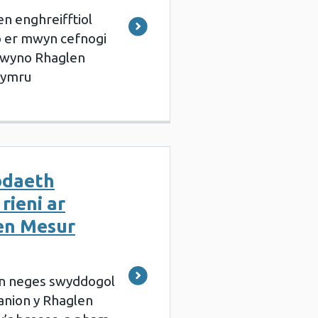
en enghreifftiol
io er mwyn cefnogi
flwyno Rhaglen
Cymru
odaeth
 rieni ar
en Mesur
n neges swyddogol
canion y Rhaglen