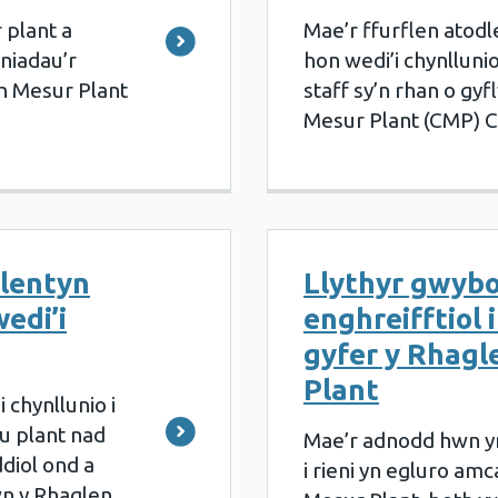
 plant a
Mae’r ffurflen atodl
niadau’r
hon wedi’i chynllun
n Mesur Plant
staff sy’n rhan o gy
Mesur Plant (CMP) 
plentyn
Llythyr gwyb
edi’i
enghreifftiol i
gyfer y Rhagl
Plant
 chynllunio i
u plant nad
Mae’r adnodd hwn y
diol ond a
i rieni yn egluro am
wn y Rhaglen