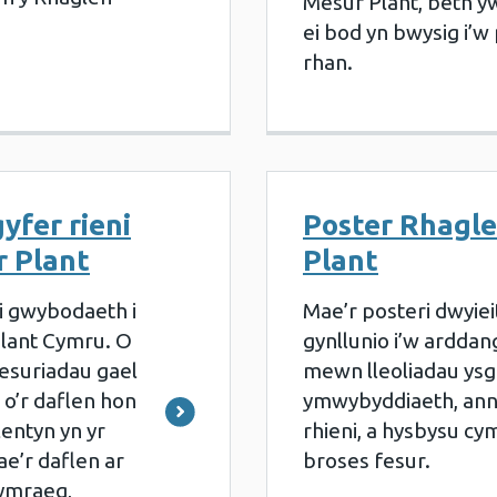
Mesur Plant, beth y
ei bod yn bwysig i’
rhan.
yfer rieni
Poster Rhagl
 Plant
Plant
oi gwybodaeth i
Mae’r posteri dwyie
Plant Cymru. O
gynllunio i’w ardda
mesuriadau gael
mewn lleoliadau ysg
i o’r daflen hon
ymwybyddiaeth, ann
lentyn yn yr
rhieni, a hysbysu cy
Mae’r daflen ar
broses fesur.
Cymraeg,