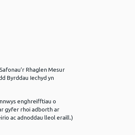
 Safonau’r Rhaglen Mesur
dd Byrddau Iechyd yn
gynnwys enghreifftiau o
 ar gyfer rhoi adborth ar
rio ac adnoddau lleol eraill.)