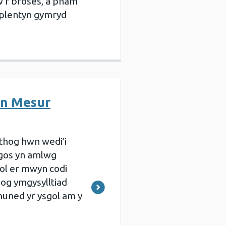
w’r broses, a pham
w plentyn gymryd
en Mesur
ithog hwn wedi’i
ngos yn amlwg
ol er mwyn codi
og ymgysylltiad
muned yr ysgol am y