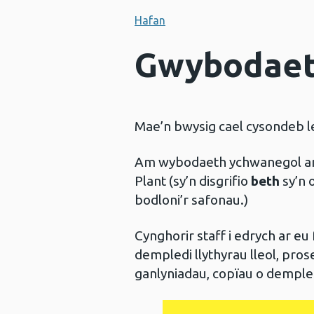
Hafan
Gwybodaeth
Mae’n bwysig cael cysondeb l
Am wybodaeth ychwanegol am
Plant (sy’n disgrifio
beth
sy’n 
bodloni’r safonau.)
Cynghorir staff i edrych ar eu 
dempledi llythyrau lleol, prose
ganlyniadau, copïau o dempledi 