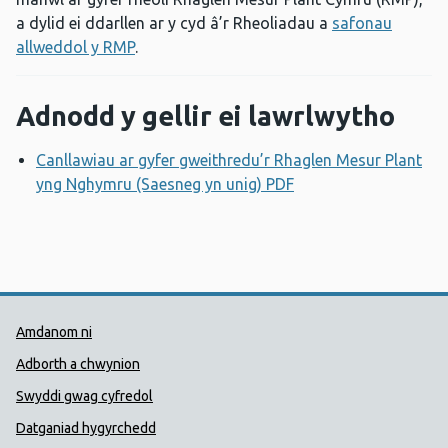
a dylid ei ddarllen ar y cyd â’r Rheoliadau a
safonau
allweddol y RMP
.
Adnodd y gellir ei lawrlwytho
Canllawiau ar gyfer gweithredu’r Rhaglen Mesur Plant
yng Nghymru (Saesneg yn unig) PDF
Agor ffenestr newy
Dolenni Cymorth Iechyd Cyhoedd
Amdanom ni
Adborth a chwynion
Swyddi gwag cyfredol
Datganiad hygyrchedd