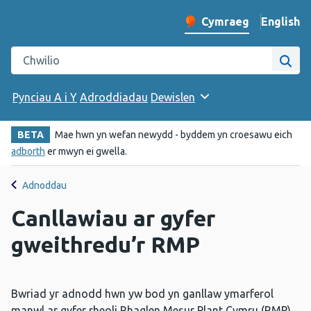
English
– Change 
Cymraeg
Newid iaith y wefan
Chwilio gwefan Iechyd Cyhoeddus Cymru
Chwi
Pynciau A i Y
Adroddiadau
Dewislen
BETA
Mae hwn yn wefan newydd - byddem yn croesawu eich
adborth
er mwyn ei gwella.
Adnoddau
Canllawiau ar gyfer
gweithredu’r RMP
Bwriad yr adnodd hwn yw bod yn ganllaw ymarferol
manwl ar gyfer rheoli Rhaglen Mesur Plant Cymru (RMP),