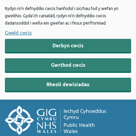
Rydyn ni’n defnyddio cwcis hanfodol i sicrhau fod y wefan yn
gweithio. Gyda’ch caniatâd, rydyn ni’n defnyddio cwcis
dadansoddol i wella ein gwefan ac i fesur perfformiad.
Gweld cwcis
Derbyn cwcis
Gwrthod cwcis
Rheoli dewisiadau