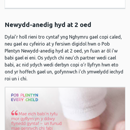
Newydd-anedig hyd at 2 oed
Dylai’r holl rieni tro cyntaf yng Nghymru gael copi caled,
neu gael eu cyfeirio at y fersiwn digidol hwn o Pob
Plentyn Newydd-anedig hyd at 2 oed, yn fuan ar ôl i’w
babi gael ei eni. Os ydych chi neu’ch partner wedi cael
babi, ac nid ydych wedi derbyn copi o’r llyfryn hwn eto
ond yr hoffech gael un, gofynnwch i’ch ymwelydd iechyd
roi un i chi.