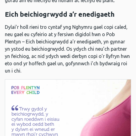
gorau am eu hiechyd eu hunain ac iechyd eu plant.
Eich beichiogrwydd a’r enedigaeth
Dylai’r holl rieni tro cyntaf yng Nghymru gael copi caled,
neu gael eu cyfeirio at y fersiwn digidol hwn o Pob
Plentyn – Eich beichiogrwydd a’r enedigaeth, yn gynnar
yn ystod eu beichiogrwydd. Os ydych chi neu’ch partner
yn feichiog, ac nid ydych wedi derbyn copi o’r llyfryn hwn
eto ond yr hoffech gael un, gofynnwch i’ch bydwraig roi
un i chi.