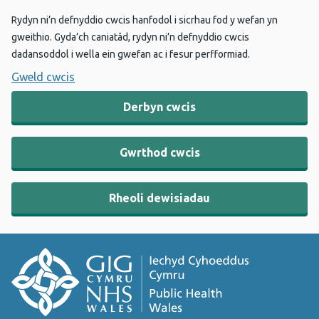
Rydyn ni’n defnyddio cwcis hanfodol i sicrhau fod y wefan yn
gweithio. Gyda’ch caniatâd, rydyn ni’n defnyddio cwcis
dadansoddol i wella ein gwefan ac i fesur perfformiad.
Gweld cwcis
Derbyn cwcis
Gwrthod cwcis
Rheoli dewisiadau