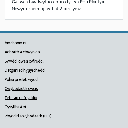
Gallwch lawrlwytho copi o lyfryn Pob Plentyn:
Newydd-anedig hyd at 2 oed yma.
Dolenni Cymorth Iechyd Cyhoedd
Amdanom ni
Adborth a chwynion
Swyddi gwag cyfredol
Datganiad hygyrchedd
Polisi preifatrwydd
Gwybodaeth cwcis
Telerau defnyddio
Cysylltu â ni
Rhyddid Gwybodaeth (FOI)