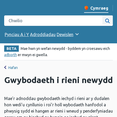
Cymraeg
Newid iaith y w
Chwilio gwefan Iechyd Cyhoeddus Cymru
Chwi
Pynciau A i Y
Adroddiadau
Dewislen
BETA
Mae hwn yn wefan newydd - byddem yn croesawu eich
adborth
er mwyn ei gwella.
Hafan
Gwybodaeth i rieni newydd
Mae’r adnoddau gwybodaeth iechyd i rieni ar y dudalen
hon wedi’u cynllunio i roi’r holl wybodaeth hanfodol a
phwysig sydd ei hangen ar rieni i wneud y penderfyniadau