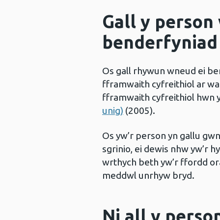
Gall y person
benderfyniad 
Os gall rhywun wneud ei be
fframwaith cyfreithiol ar wai
fframwaith cyfreithiol hwn 
unig)
(2005).
Os yw’r person yn gallu gw
sgrinio, ei dewis nhw yw’r h
wrthych beth yw’r ffordd orau
meddwl unrhyw bryd.
Ni all y pers