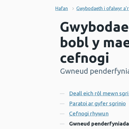
Hafan
Gwybodaeth i ofalwyr a’r
Gwybodaeth
bobl y mae
cefnogi
Gwneud penderfyni
-
Cynnwys
Deall eich rôl mewn sgri
Paratoi ar gyfer sgrinio
Cefnogi rhywun
Gwneud penderfyniad