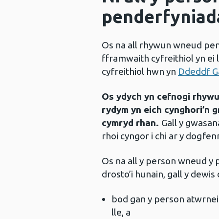
penderfyniada
Os na all rhywun wneud pen
fframwaith cyfreithiol yn ei 
cyfreithiol hwn yn
Ddeddf Ga
Os ydych yn cefnogi rhywu
rydym yn eich cynghori’n g
cymryd rhan.
Gall y gwasan
rhoi cyngor i chi ar y dogfen
Os na all y person wneud y
drosto’i hunain, gall y dewis
bod gan y person atwrneiae
lle, a