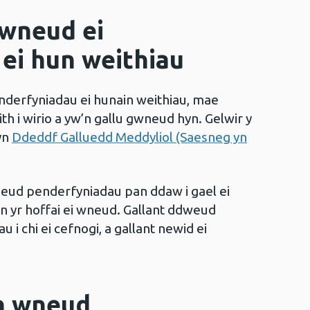
 wneud ei
ei hun weithiau
nderfyniadau ei hunain weithiau, mae
th i wirio a yw’n gallu gwneud hyn. Gelwir y
yn
Ddeddf Galluedd Meddyliol (Saesneg yn
neud penderfyniadau pan ddaw i gael ei
yn yr hoffai ei wneud. Gallant ddweud
 i chi ei cefnogi, a gallant newid ei
on wneud