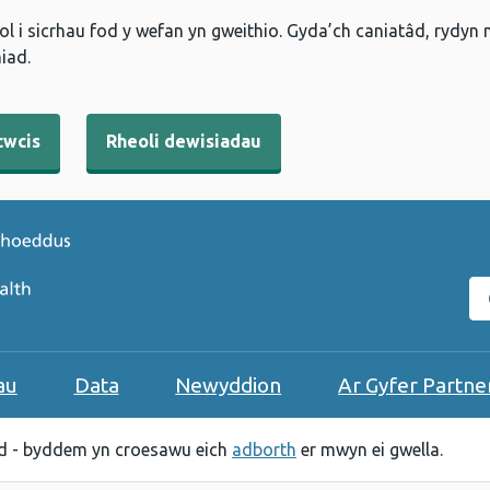
l i sicrhau fod y wefan yn gweithio. Gyda’ch caniatâd, rydyn
iad.
cwcis
Rheoli dewisiadau
C
au
Data
Newyddion
Ar Gyfer Partne
 - byddem yn croesawu eich
adborth
er mwyn ei gwella.