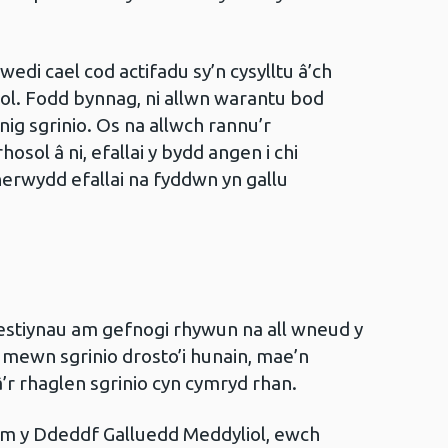
edi cael cod actifadu sy’n cysylltu â’ch
sol. Fodd bynnag, ni allwn warantu bod
nig sgrinio. Os na allwch rannu’r
sol â ni, efallai y bydd angen i chi
herwydd efallai na fyddwn yn gallu
stiynau am gefnogi rhywun na all wneud y
mewn sgrinio drosto’i hunain, mae’n
â’r rhaglen sgrinio cyn cymryd rhan.
am y Ddeddf Galluedd Meddyliol, ewch