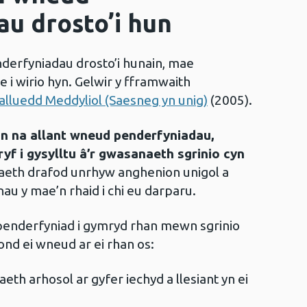
u drosto’i hun
derfyniadau drosto’i hunain, mae
le i wirio hyn. Gelwir y fframwaith
lluedd Meddyliol (Saesneg yn unig)
(2005).
n na allant wneud penderfyniadau,
ryf i gysylltu â’r gwasanaeth sgrinio cyn
aeth drafod unrhyw anghenion unigol a
nau y mae’n rhaid i chi eu darparu.
 penderfyniad i gymryd rhan mewn sgrinio
 ond ei wneud ar ei rhan os:
th arhosol ar gyfer iechyd a llesiant yn ei