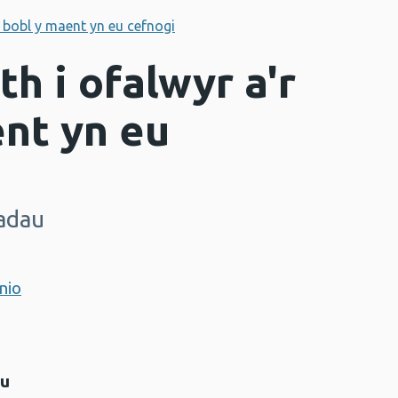
 bobl y maent yn eu cefnogi
 i ofalwyr a'r
nt yn eu
adau
nio
au