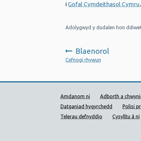
i
Gofal Cymdeithasol Cymru
Adolygwyd y dudalen hon ddiwet
Blaenorol
:
Cefnogi rhywun
Dolenni Cymorth Iechyd
Amdanom ni
Adborth a chwyn
Datganiad hygyrchedd
Polisi p
Telerau defnyddio
Cysylltu â ni