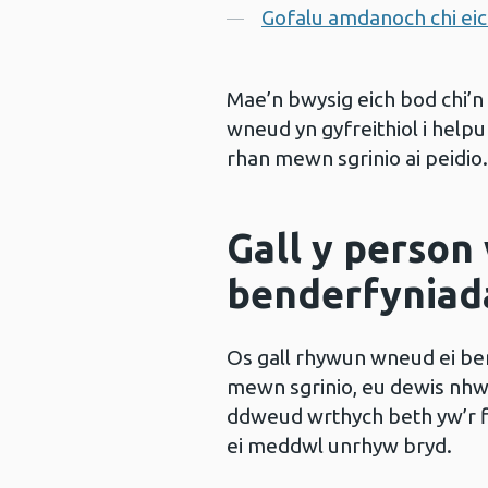
Gofalu amdanoch chi ei
Mae’n bwysig eich bod chi’n 
wneud yn gyfreithiol i hel
rhan mewn sgrinio ai peidio.
Gall y person
benderfyniad
Os gall rhywun wneud ei be
mewn sgrinio, eu dewis nhw
ddweud wrthych beth yw’r ffo
ei meddwl unrhyw bryd.