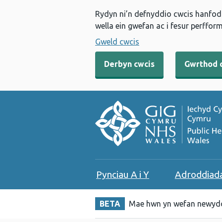
Rydyn ni’n defnyddio cwcis hanfodo
wella ein gwefan ac i fesur perfform
Gweld cwcis
Derbyn cwcis
Gwrthod 
Pynciau A i Y
Adroddiad
BETA
Mae hwn yn wefan newydd