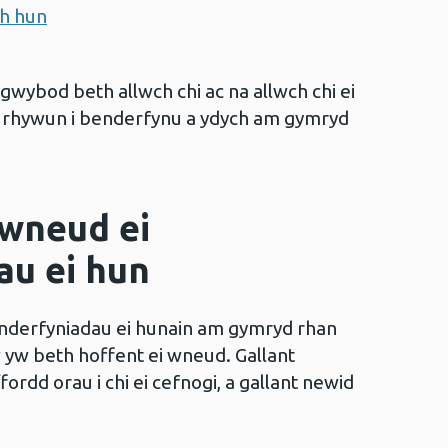
ch hun
gwybod beth allwch chi ac na allwch chi ei
pu rhywun i benderfynu a ydych am gymryd
 wneud ei
au ei hun
nderfyniadau ei hunain am gymryd rhan
 yw beth hoffent ei wneud. Gallant
rdd orau i chi ei cefnogi, a gallant newid