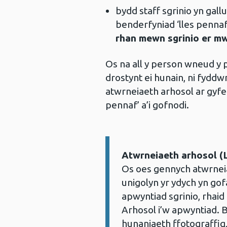
bydd staff sgrinio yn gallu
benderfyniad ‘lles pennaf
rhan mewn sgrinio er mwy
Os na all y person wneud y
drostynt ei hunain, ni fyddw
atwrneiaeth arhosol ar gyfer
pennaf’ a’i gofnodi.
Atwrneiaeth arhosol (L
Gwybodaeth:
Os oes gennych atwrneiae
unigolyn yr ydych yn gof
apwyntiad sgrinio, rhaid
Arhosol i’w apwyntiad. 
hunaniaeth ffotograffig,