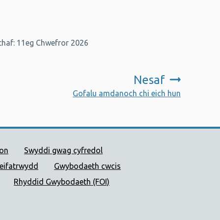
.
haf: 11eg Chwefror 2026
Nesaf
:
Gofalu amdanoch chi eich hun
 Cyhoeddus Cymru
ion
Swyddi gwag cyfredol
reifatrwydd
Gwybodaeth cwcis
Rhyddid Gwybodaeth (FOI)