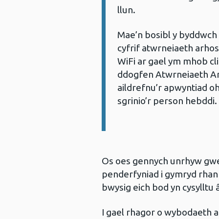
llun.
Mae’n bosibl y byddwch w
cyfrif atwrneiaeth arho
WiFi ar gael ym mhob cli
ddogfen Atwrneiaeth Arho
aildrefnu’r apwyntiad o
sgrinio’r person hebddi.
Os oes gennych unrhyw gwe
penderfyniad i gymryd rhan 
bwysig eich bod yn cysylltu 
I gael rhagor o wybodaeth 