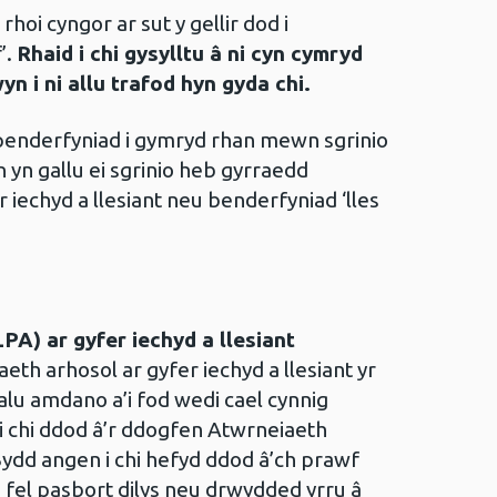
 rhoi cyngor ar sut y gellir dod i
’.
Rhaid i chi gysylltu â ni cyn cymryd
n i ni allu trafod hyn gyda chi.
 penderfyniad i gymryd rhan mewn sgrinio
n yn gallu ei sgrinio heb gyrraedd
 iechyd a llesiant neu benderfyniad ‘lles
PA) ar gyfer iechyd a llesiant
th arhosol ar gyfer iechyd a llesiant yr
alu amdano a’i fod wedi cael cynnig
 i chi ddod â’r ddogfen Atwrneiaeth
Bydd angen i chi hefyd ddod â’ch prawf
 fel pasbort dilys neu drwydded yrru â